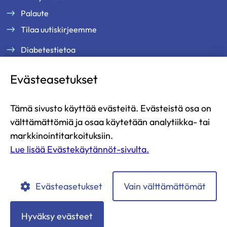
Palaute
Tilaa uutiskirjeemme
Diabetestietoa
Tukea ja palveluja
Evästeasetukset
Jäsenille
Ammattilaisille
Tämä sivusto käyttää evästeitä. Evästeistä osa on
Ajankohtaista
välttämättömiä ja osaa käytetään analytiikka- tai
Yritysyhteistyö ja kumppanuus
markkinointitarkoituksiin.
Lue lisää Evästekäytännöt-sivulta.
Lahjoita
Liity jäseneksi
Evästeasetukset
Vain välttämättömät
Diabetesliitto
Diabetesliitto
Diabetesliitto
Diabetesliitto
Diabetesliitto
YouTubessa
Instagramissa
Facebookissa
LinkedIn:ssä
TikTokissa
Hyväksy evästeet