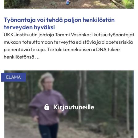
Työnantaja voi tehdä paljon henkilöstön
terveyden hyväksi
UKK-instituutin johtaja Tommi Vasankari kutsuu työnantajat
mukaan toteuttamaan terveyttä edistäviä ja diabetesriskiä
pienentäviä tekoja. Tietoliikennekonserni DNA tukee
henkilöstönsä ...
ELÄMÄ
Kirjautuneille