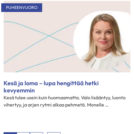
PUHEENVUORO
Kesä ja loma – lupa hengittää hetki
kevyemmin
Kesä tulee usein kuin huomaamatta. Valo lisääntyy, luonto
vihertyy, ja arjen rytmi alkaa pehmetä. Monelle …