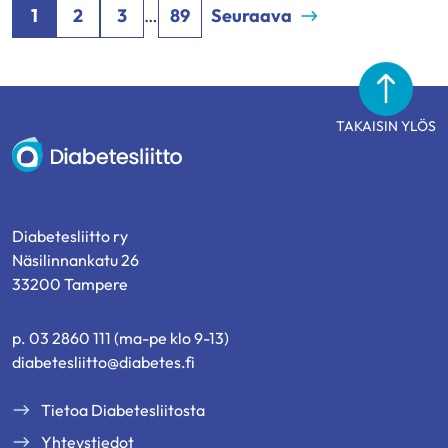
1
2
3
…
89
Seuraava
TAKAISIN YLÖS
Diabetesliitto
Diabetesliitto ry
Näsilinnankatu 26
33200 Tampere
p. 03 2860 111 (ma-pe klo 9-13)
diabetesliitto@diabetes.fi
Tietoa Diabetesliitosta
Yhteystiedot