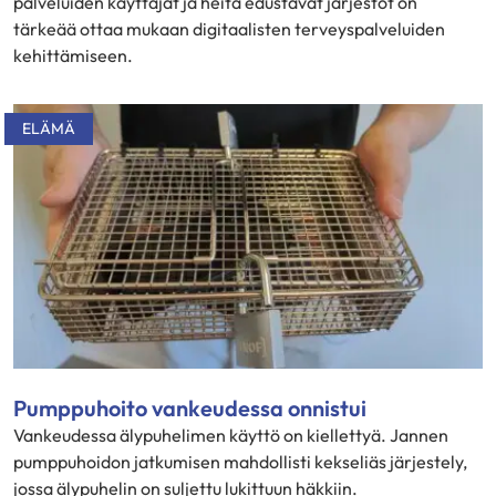
palveluiden käyttäjät ja heitä edustavat järjestöt on
tärkeää ottaa mukaan digitaalisten terveyspalveluiden
kehittämiseen.
ELÄMÄ
Pumppuhoito vankeudessa onnistui
Vankeudessa älypuhelimen käyttö on kiellettyä. Jannen
pumppuhoidon jatkumisen mahdollisti kekseliäs järjestely,
jossa älypuhelin on suljettu lukittuun häkkiin.