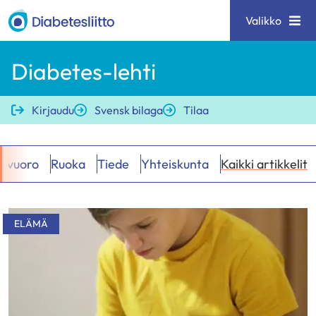
Siirry
Diabetesliitto
Valikko
sisältöön
Diabetes-lehti
Kirjaudu
Svensk bilaga
Tilaa
nvuoro
Ruoka
Tiede
Yhteiskunta
Kaikki artikkelit
Hakutulokset
ELÄMÄ