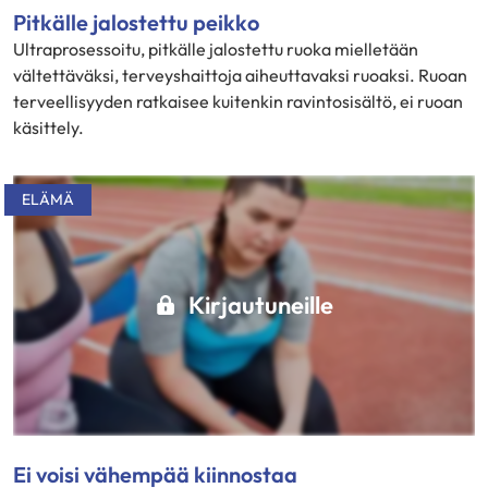
Pitkälle jalostettu peikko
Ultraprosessoitu, pitkälle jalostettu ruoka mielletään
vältettäväksi, terveyshaittoja aiheuttavaksi ruoaksi. Ruoan
terveellisyyden ratkaisee kuitenkin ravintosisältö, ei ruoan
käsittely.
ELÄMÄ
Kirjautuneille
Ei voisi vähempää kiinnostaa