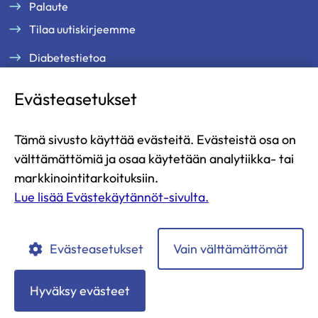
Palaute
Tilaa uutiskirjeemme
Diabetestietoa
Tukea ja palveluja
Evästeasetukset
Jäsenille
Ammattilaisille
Tämä sivusto käyttää evästeitä. Evästeistä osa on
Ajankohtaista
välttämättömiä ja osaa käytetään analytiikka- tai
Yritysyhteistyö ja kumppanuus
markkinointitarkoituksiin.
Lue lisää Evästekäytännöt-sivulta.
Lahjoita
Liity jäseneksi
Evästeasetukset
Vain välttämättömät
Diabetesliitto
Diabetesliitto
Diabetesliitto
Diabetesliitto
Diabetesliitto
YouTubessa
Instagramissa
Facebookissa
LinkedIn:ssä
TikTokissa
Hyväksy evästeet
Tietosuojaselosteet
Evästekäytännöt
Saavutettavuusseloste