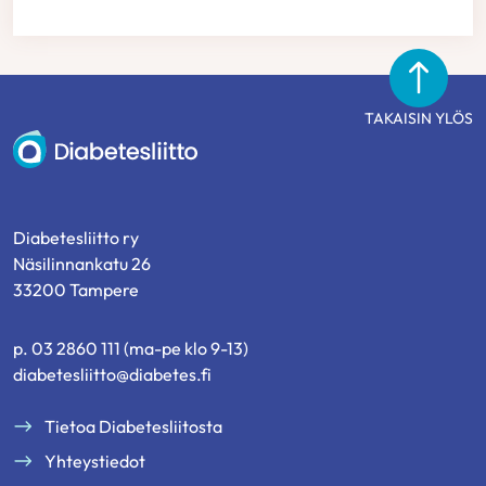
TAKAISIN YLÖS
Diabetesliitto
Diabetesliitto ry
Näsilinnankatu 26
33200 Tampere
p. 03 2860 111 (ma-pe klo 9-13)
diabetesliitto@diabetes.fi
Tietoa Diabetesliitosta
Yhteystiedot