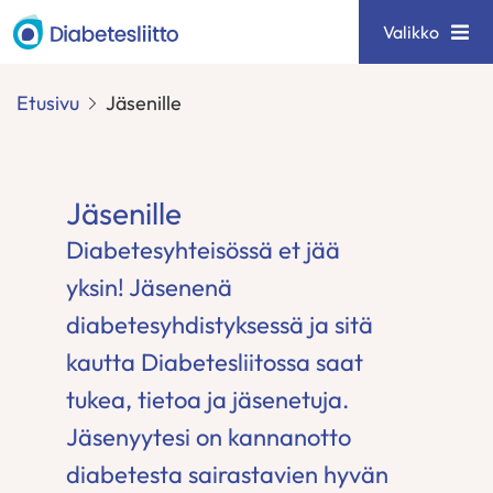
Siirry
Diabetesliitto
Valikko
sisältöön
Etusivu
Jäsenille
Jäsenille
Diabetesyhteisössä et jää
yksin! Jäsenenä
diabetesyhdistyksessä ja sitä
kautta Diabetesliitossa saat
tukea, tietoa ja jäsenetuja.
Jäsenyytesi on kannanotto
diabetesta sairastavien hyvän