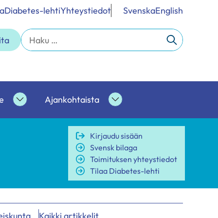
a
Diabetes-lehti
Yhteystiedot
Svenska
English
Haku:
ita
e
Ajankohtaista
Ammattilaisille
Ajankohtaista
alasivut
alasivut
Kirjaudu sisään
Svensk bilaga
Toimituksen yhteystiedot
Tilaa Diabetes-lehti
eiskunta
Kaikki artikkelit