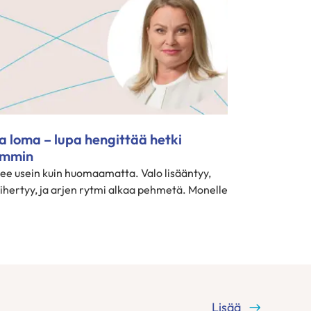
a loma – lupa hengittää hetki
emmin
lee usein kuin huomaamatta. Valo lisääntyy,
vihertyy, ja arjen rytmi alkaa pehmetä. Monelle
Lisää