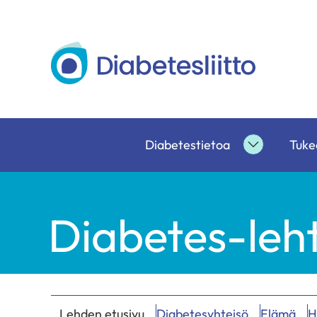
Siirry
sisältöön
Diabetesliitto
Diabetestietoa
Tukea
Diabetesti
alasivut
Diabetes-leht
Lehden etusivu
Diabetesyhteisö
Elämä
H