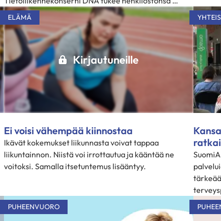
Tietoliikennekonserni DNA tukee henkilöstönsä …
ELÄMÄ
YHTEI
Kirjautuneille
Ei voisi vähempää kiinnostaa
Kansa
ratkai
Ikävät kokemukset liikunnasta voivat tappaa
liikuntainnon. Niistä voi irrottautua ja kääntää ne
SuomiAr
voitoksi. Samalla itsetuntemus lisääntyy.
palvelui
tärkeää
terveys
PUHEENVUORO
PUHEE