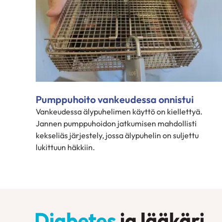
Pumppuhoito vankeudessa onnistui
Vankeudessa älypuhelimen käyttö on kiellettyä.
Jannen pumppuhoidon jatkumisen mahdollisti
kekseliäs järjestely, jossa älypuhelin on suljettu
lukittuun häkkiin.
Diabetes