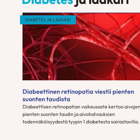
ja
lääkäri
DIABETES JA LÄÄKÄRI
-
lehti
Diabeettinen retinopatia viestii pienten
suonten taudista
Diabeettisen retinopatian vaikeusaste kertoo aivoje
pienten suonten taudin ja aivohalvauksien
todennäköisyydestä tyypin 1 diabetesta sairastavilla.