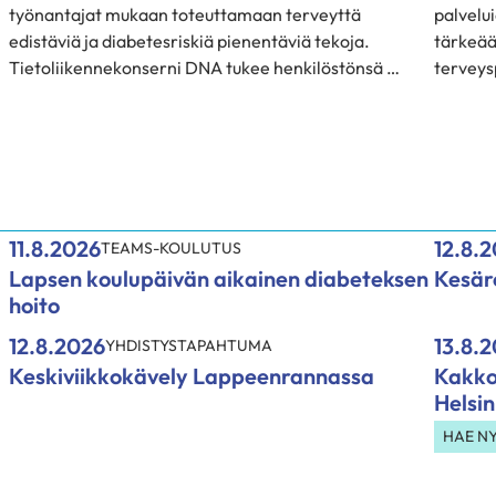
työnantajat mukaan toteuttamaan terveyttä
palvelui
edistäviä ja diabetesriskiä pienentäviä tekoja.
tärkeää
Tietoliikennekonserni DNA tukee henkilöstönsä …
terveys
11.8.2026
12.8.
TEAMS-KOULUTUS
Lapsen koulupäivän aikainen diabeteksen
Kesäre
hoito
12.8.2026
13.8.
YHDISTYSTAPAHTUMA
Keskiviikkokävely Lappeenrannassa
Kakko
Helsin
HAE N