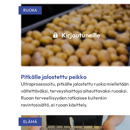
RUOKA
Kirjautuneille
Pitkälle jalostettu peikko
Ultraprosessoitu, pitkälle jalostettu ruoka mielletään
vältettäväksi, terveyshaittoja aiheuttavaksi ruoaksi.
Ruoan terveellisyyden ratkaisee kuitenkin
ravintosisältö, ei ruoan käsittely.
ELÄMÄ