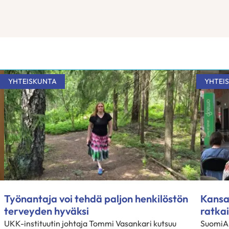
YHTEISKUNTA
YHTEI
Työnantaja voi tehdä paljon henkilöstön
Kansa
terveyden hyväksi
ratkai
UKK-instituutin johtaja Tommi Vasankari kutsuu
SuomiAr