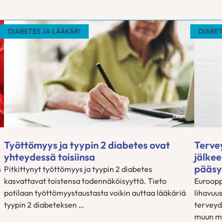
DIABETES JA LÄÄKÄRI
DIABET
Työttömyys ja tyypin 2 diabetes ovat
Terve
yhteydessä toisiinsa
jälkee
pääsy
n
Pitkittynyt työttömyys ja tyypin 2 diabetes
kasvattavat toistensa todennäköisyyttä. Tieto
Eurooppa
potilaan työttömyystaustasta voikin auttaa lääkäriä
lihavuu
tyypin 2 diabeteksen …
terveyd
muun mu