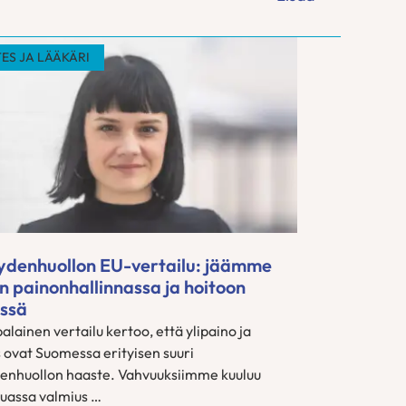
ES JA LÄÄKÄRI
ydenhuollon EU-vertailu: jäämme
n painonhallinnassa ja hoitoon
ssä
lainen vertailu kertoo, että ylipaino ja
s ovat Suomessa erityisen suuri
enhuollon haaste. Vahvuuksiimme kuuluu
assa valmius …