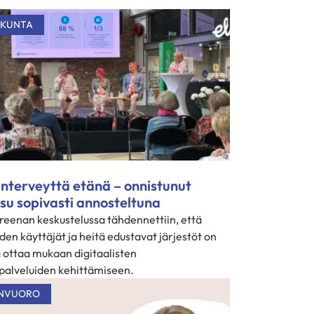
SKUNTA
nterveyttä etänä – onnistunut
su sopivasti annosteltuna
eenan keskustelussa tähdennettiin, että
den käyttäjät ja heitä edustavat järjestöt on
 ottaa mukaan digitaalisten
palveluiden kehittämiseen.
NVUORO