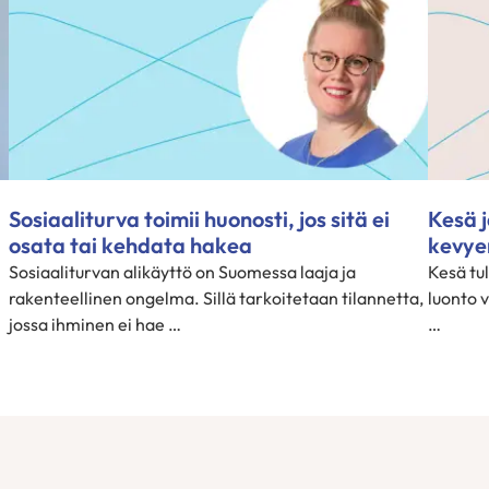
Sosiaaliturva toimii huonosti, jos sitä ei
Kesä j
osata tai kehdata hakea
kevy
Sosiaaliturvan alikäyttö on Suomessa laaja ja
Kesä tu
rakenteellinen ongelma. Sillä tarkoitetaan tilannetta,
luonto 
jossa ihminen ei hae …
…