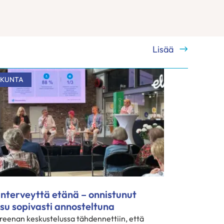
Lisää
SKUNTA
nterveyttä etänä – onnistunut
su sopivasti annosteltuna
eenan keskustelussa tähdennettiin, että