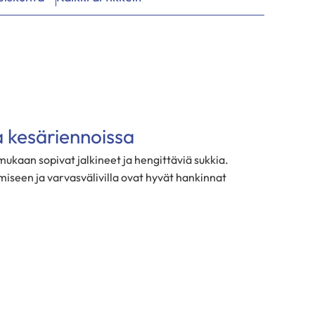
a kesäriennoissa
mukaan sopivat jalkineet ja hengittäviä sukkia.
miseen ja varvasvälivilla ovat hyvät hankinnat