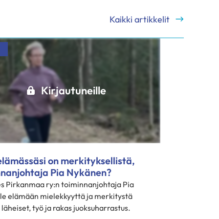
Kaikki artikkelit
Kirjautuneille
lämässäsi on merkityksellistä,
nnanjohtaja Pia Nykänen?
s Pirkanmaa ry:n toiminnanjohtaja Pia
le elämään mielekkyyttä ja merkitystä
läheiset, työ ja rakas juoksuharrastus.