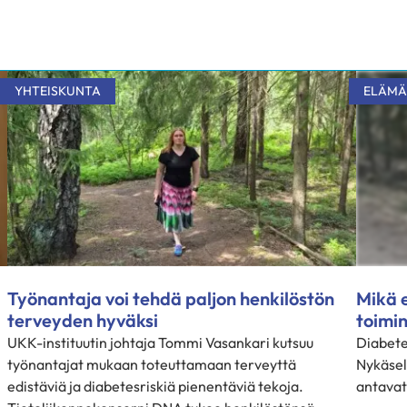
YHTEISKUNTA
ELÄMÄ
Työnantaja voi tehdä paljon henkilöstön
Mikä e
terveyden hyväksi
toimi
UKK-instituutin johtaja Tommi Vasankari kutsuu
Diabete
työnantajat mukaan toteuttamaan terveyttä
Nykäsel
edistäviä ja diabetesriskiä pienentäviä tekoja.
antavat 