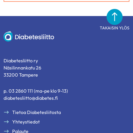
TAKAISIN YLÖS
Diabetesliitto
Diabetesliitto ry
Näsilinnankatu 26
33200 Tampere
p. 03 2860 111 (ma-pe klo 9-13)
diabetesliitto@diabetes.fi
Tietoa Diabetesliitosta
Yhteystiedot
Palaute