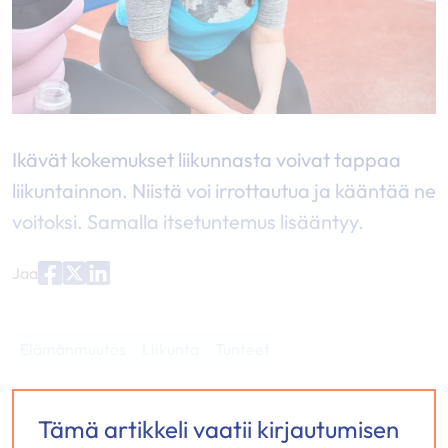
Ikävät kokemukset liikunnasta voivat tappaa
liikuntainnon. Niistä voi irrottautua ja kääntää ne
voitoksi. Samalla itsetuntemus lisääntyy.
Jaa
Jaa
Jaa
Jaa
palvelussa
palvelussa
palvelussa
"Facebook"
"X"
"LinkedIn"
Elämänmuutos
Liikunta
Tunteet
Tämä artikkeli vaatii kirjautumisen