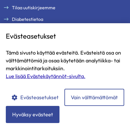
Tilaa uutiskirjeemme
Diabetestietoa
Tukea ja palveluja
Evästeasetukset
Jäsenille
Ammattilaisille
Tämä sivusto käyttää evästeitä. Evästeistä osa on
Ajankohtaista
välttämättömiä ja osaa käytetään analytiikka- tai
Yritysyhteistyö ja kumppanuus
markkinointitarkoituksiin.
Lue lisää Evästekäytännöt-sivulta.
Lahjoita
Liity jäseneksi
Evästeasetukset
Vain välttämättömät
Diabetesliitto
Diabetesliitto
Diabetesliitto
Diabetesliitto
Diabetesliitto
YouTubessa
Instagramissa
Facebookissa
LinkedIn:ssä
TikTokissa
Hyväksy evästeet
Tietosuojaselosteet
Evästekäytännöt
Saavutettavuusseloste