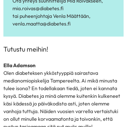
Ota yhteys suunnittelija Mia Roivakseen,
mia.roivas@diabetes.fi
tai puheenjohtaja Venla Määttään,
venla.maatta@diabetes.fi
Tutustu meihin!
Ella Adamson
Olen diabeteksen ykköstyyppiä sairastava
medianomiopiskelija Tampereelta. Ai mikä minusta
tulee isona? En todellakaan tiedä, joten ei kannata
kysyä. Diabetes ja minä olemme kuitenkin kulkeneet
käsi kädessä jo päiväkodista asti, joten olemme
vanhoja tuttuja. Näiden vuosien varrella vertaistuki
on ollut minulle korvaamatonta ja toivonkin, että
pystyn tarjoamaan sitä nyt myös muille!