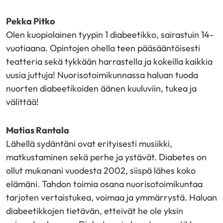
Pekka Pitko
Olen kuopiolainen tyypin 1 diabeetikko, sairastuin 14-
vuotiaana. Opintojen ohella teen pääsääntöisesti
teatteria sekä tykkään harrastella ja kokeilla kaikkia
uusia juttuja! Nuorisotoimikunnassa haluan tuoda
nuorten diabeetikoiden äänen kuuluviin, tukea ja
välittää!
Matias Rantala
Lähellä sydäntäni ovat erityisesti musiikki,
matkustaminen sekä perhe ja ystävät. Diabetes on
ollut mukanani vuodesta 2002, siispä lähes koko
elämäni. Tahdon toimia osana nuorisotoimikuntaa
tarjoten vertaistukea, voimaa ja ymmärrystä. Haluan
diabeetikkojen tietävän, etteivät he ole yksin