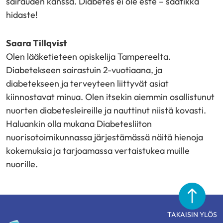
sairauden kanssa. Diabetes ei ole este – saatikka
hidaste!
Saara Tillqvist
Olen lääketieteen opiskelija Tampereelta.
Diabetekseen sairastuin 2-vuotiaana, ja
diabetekseen ja terveyteen liittyvät asiat
kiinnostavat minua. Olen itsekin aiemmin osallistunut
nuorten diabetesleireille ja nauttinut niistä kovasti.
Haluankin olla mukana Diabetesliiton
nuorisotoimikunnassa järjestämässä näitä hienoja
kokemuksia ja tarjoamassa vertaistukea muille
nuorille.
TAKAISIN YLÖS