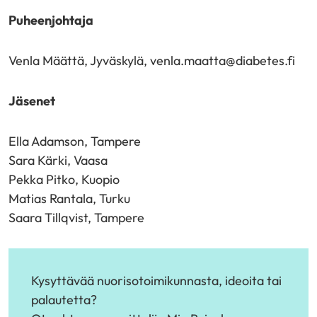
Puheenjohtaja
Venla Määttä, Jyväskylä, venla.maatta@diabetes.fi
Jäsenet
Ella Adamson, Tampere
Sara Kärki, Vaasa
Pekka Pitko, Kuopio
Matias Rantala, Turku
Saara Tillqvist, Tampere
Kysyttävää nuorisotoimikunnasta, ideoita tai
palautetta?