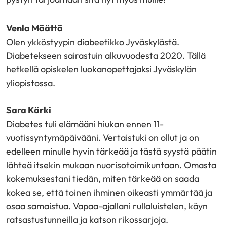
Venla Määttä
Olen ykköstyypin diabeetikko Jyväskylästä.
Diabetekseen sairastuin alkuvuodesta 2020. Tällä
hetkellä opiskelen luokanopettajaksi Jyväskylän
yliopistossa.
Sara Kärki
Diabetes tuli elämääni hiukan ennen 11-
vuotissyntymäpäivääni. Vertaistuki on ollut ja on
edelleen minulle hyvin tärkeää ja tästä syystä päätin
lähteä itsekin mukaan nuorisotoimikuntaan. Omasta
kokemuksestani tiedän, miten tärkeää on saada
kokea se, että toinen ihminen oikeasti ymmärtää ja
osaa samaistua. Vapaa-ajallani rullaluistelen, käyn
ratsastustunneilla ja katson rikossarjoja.