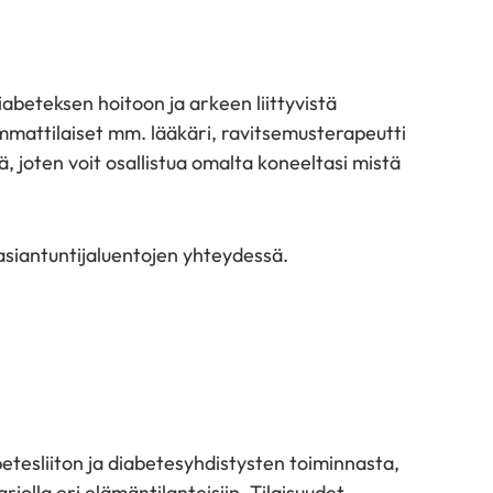
abeteksen hoitoon ja arkeen liittyvistä
ammattilaiset mm. lääkäri, ravitsemusterapeutti
, joten voit osallistua omalta koneeltasi mistä
a asiantuntijaluentojen yhteydessä.
betesliiton ja diabetesyhdistysten toiminnasta,
arjolla eri elämäntilanteisiin. Tilaisuudet