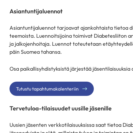
Asiantuntijaluennot
Asiantuntijaluennot tarjoavat ajankohtaista tietoa di
teemoista. Luennoitsijoina toimivat Diabetesliiton 
ja jalkojenhoitaja. Luennot toteutetaan etäyhteydellä
päin Suomea tahansa.
Osa paikallisyhdistyksistä järjestää jäsentilaisuuksi
Tutustu tapahtumakalenteriin
Tervetuloa-tilaisuudet uusille jäsenille
Uusien jäsenten verkkotilaisuuksissa saat tietoa Dia
jäseneduista ja siitä, millaista tukea ja toimintaa on t