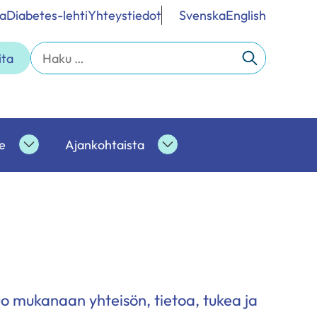
a
Diabetes-lehti
Yhteystiedot
Svenska
English
Haku:
ita
e
Ajankohtaista
Ammattilaisille
Ajankohtaista
alasivut
alasivut
 tuo mukanaan yhteisön, tietoa, tukea ja