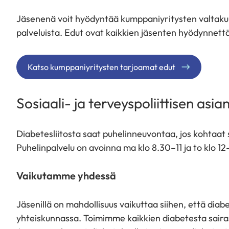
Jäsenenä voit hyödyntää kumppaniyritysten valtakunna
palveluista. Edut ovat kaikkien jäsenten hyödynnett
Katso kumppaniyritysten tarjoamat edut
Sosiaali- ja terveyspoliittisen asia
Diabetesliitosta saat puhelinneuvontaa, jos kohtaat s
Puhelinpalvelu on avoinna ma klo 8.30–11 ja to klo 1
Vaikutamme yhdessä
Jäsenillä on mahdollisuus vaikuttaa siihen, että diabe
yhteiskunnassa. Toimimme kaikkien diabetesta sairas