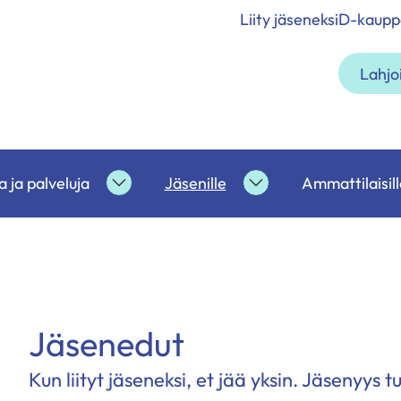
Liity jäseneksi
D-kaupp
Lahjo
 ja palveluja
Jäsenille
Ammattilaisill
etoa
Tukea
Jäsenille
ja
alasivut
palveluja
alasivut
Jäsenedut
Kun liityt jäseneksi, et jää yksin. Jäsenyys