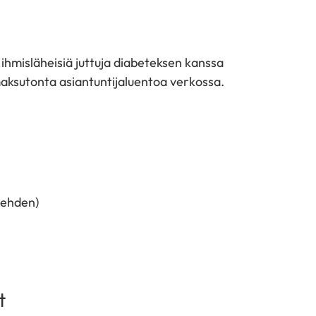
 ihmisläheisiä juttuja diabeteksen kanssa
si maksutonta asiantuntijaluentoa verkossa.
ilehden)
t