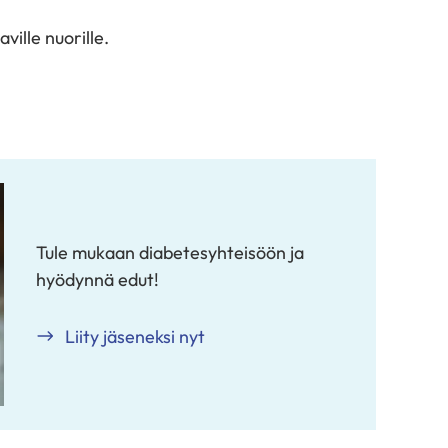
ille nuorille.
Tule mukaan diabetesyhteisöön ja
hyödynnä edut!
Liity jäseneksi nyt