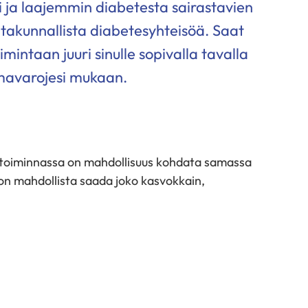
i ja laajemmin diabetesta sairastavien
altakunnallista diabetesyhteisöä. Saat
mintaan juuri sinulle sopivalla tavalla
oimavarojesi mukaan.
ä toiminnassa on mahdollisuus kohdata samassa
 on mahdollista saada joko kasvokkain,