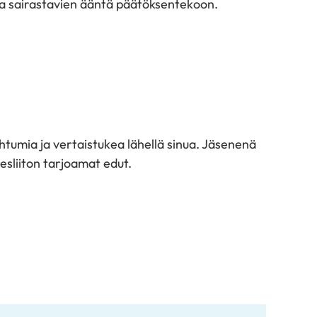
a sairastavien ääntä päätöksentekoon.
htumia ja vertaistukea lähellä sinua. Jäsenenä
esliiton tarjoamat edut.