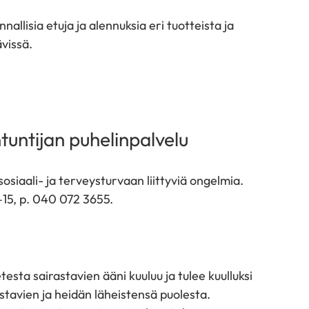
llisia etuja ja alennuksia eri tuotteista ja
ävissä.
ntuntijan puhelinpalvelu
osiaali- ja terveysturvaan liittyviä ongelmia.
2–15, p. 040 072 3655.
testa sairastavien ääni kuuluu ja tulee kuulluksi
tavien ja heidän läheistensä puolesta.