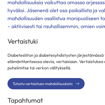
mahdollisuuksia vaikuttaa omassa arjessas
hyväksi. Jäsenenä olet osa paikallista ja v
mahdollisuuden osallistua monipuoliseen toi
– aktiivisesti tai rauhallisemmin, omien v
Vertaistuki
Diabetesliiton ja diabetesyhdistysten järjestämäss
elämäntilanteessa olevia, vertaisiaan. Vertaistukea
puhelimitse tai verkon välityksellä.
Tutustu vertaistuen mahdollisuuksiin
Tapahtumat