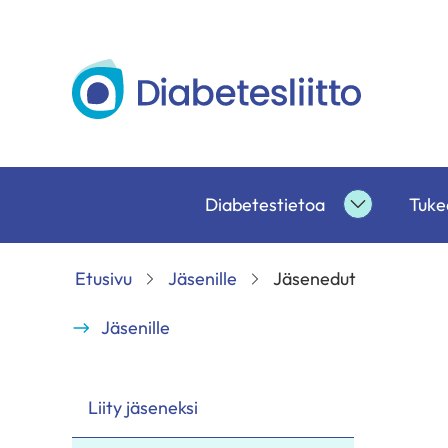
Siirry
sisältöön
Diabetesliitto
Diabetestietoa
Tukea
Diabetesti
alasivut
Etusivu
Jäsenille
Jäsenedut
Jäsenille
Liity jäseneksi