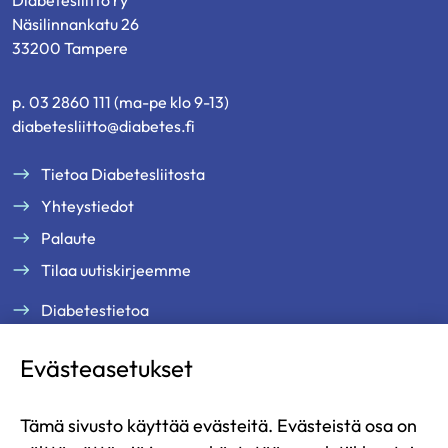
Diabetesliitto ry
Näsilinnankatu 26
33200 Tampere
p. 03 2860 111 (ma-pe klo 9-13)
diabetesliitto@diabetes.fi
Tietoa Diabetesliitosta
Yhteystiedot
Palaute
Tilaa uutiskirjeemme
Diabetestietoa
Tukea ja palveluja
Evästeasetukset
Jäsenille
Ammattilaisille
Tämä sivusto käyttää evästeitä. Evästeistä osa on
Ajankohtaista