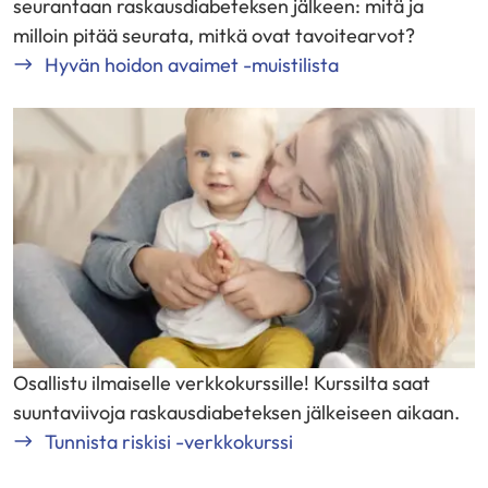
seurantaan raskausdiabeteksen jälkeen: mitä ja
milloin pitää seurata, mitkä ovat tavoitearvot?
Hyvän hoidon avaimet -muistilista
Osallistu ilmaiselle verkkokurssille! Kurssilta saat
suuntaviivoja raskausdiabeteksen jälkeiseen aikaan.
Tunnista riskisi -verkkokurssi