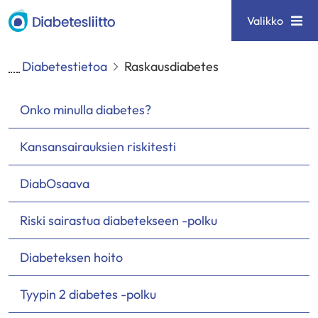
Siirry
Diabetesliitto
Valikko
sisältöön
Diabetestietoa
Raskausdiabetes
Onko minulla diabetes?
Kansansairauksien riskitesti
DiabOsaava
Riski sairastua diabetekseen -polku
Diabeteksen hoito
Tyypin 2 diabetes -polku