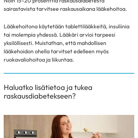
Noin 15–20 prosenttia raskausdiabetesta
sairastavista tarvitsee raskausaikana lääkehoitoa.
Lääkehoitona käytetään tablettilääkkeitä, insuliinia
tai molempia yhdessä. Lääkäri arvioi tarpeesi
yksilöllisesti. Muistathan, että mahdollisen
lääkehoidon ohella tarvitset edelleen myös
ruokavaliohoitoa ja liikuntaa.
Haluatko lisätietoa ja tukea
raskausdiabetekseen?