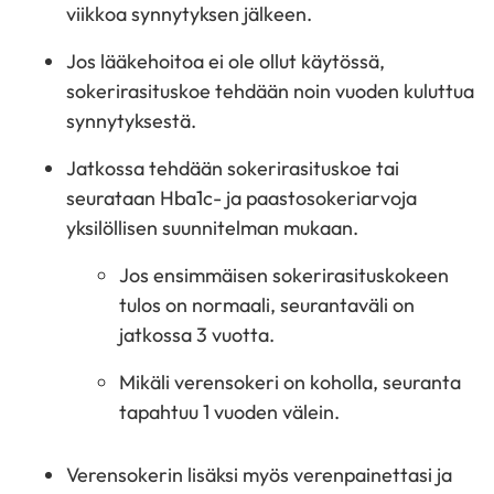
viikkoa synnytyksen jälkeen.
Jos lääkehoitoa ei ole ollut käytössä,
sokerirasituskoe tehdään noin vuoden kuluttua
synnytyksestä.
Jatkossa tehdään sokerirasituskoe tai
seurataan Hba1c- ja paastosokeriarvoja
yksilöllisen suunnitelman mukaan.
Jos ensimmäisen sokerirasituskokeen
tulos on normaali, seurantaväli on
jatkossa 3 vuotta.
Mikäli verensokeri on koholla, seuranta
tapahtuu 1 vuoden välein.
Verensokerin lisäksi myös verenpainettasi ja