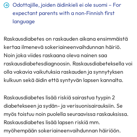
Odottajille, joiden äidinkieli ei ole suomi – For
expectant parents with a non‑Finnish first
language
Raskausdiabetes on raskauden aikana ensimmäistä
kertaa ilmenevä sokeriaineenvaihdunnan häiriö.
Noin joka viides raskaana oleva nainen saa
raskausdiabetesdiagnoosin. Raskausdiabeteksella voi
olla vakavia vaikutuksia raskauden ja synnytyksen
kulkuun sekä äidin että syntyvän lapsen kannalta.
Raskausdiabetes lisää riskiä sairastua tyypin 2
diabetekseen ja sydän- ja verisuonisairauksiin. Se
myös toistuu noin puolella seuraavissa raskauksissa.
Raskausdiabetes lisää lapsen riskiä mm.
myöhempään sokeriaineenvaihdunnan häiriöön.