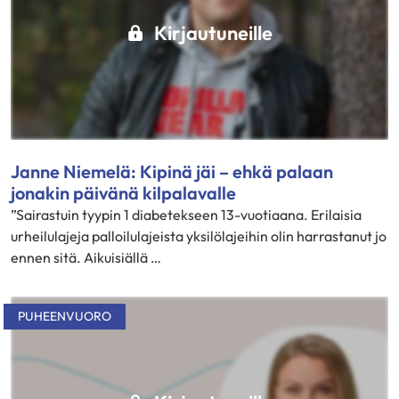
Kirjautuneille
Janne Niemelä: Kipinä jäi – ehkä palaan
jonakin päivänä kilpalavalle
”Sairastuin tyypin 1 diabetekseen 13-vuotiaana. Erilaisia
urheilulajeja palloilulajeista yksilölajeihin olin harrastanut jo
ennen sitä. Aikuisiällä …
PUHEENVUORO