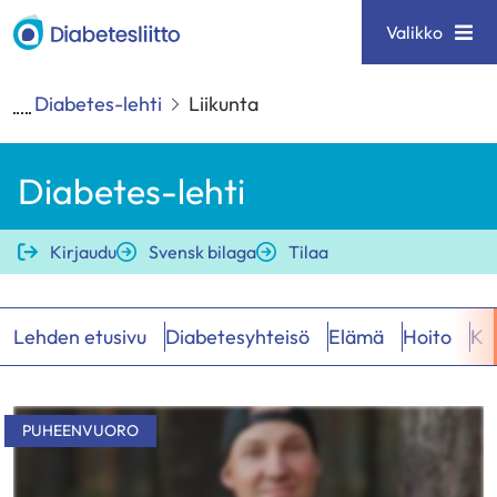
Siirry
Diabetesliitto
Valikko
sisältöön
Diabetes-lehti
Liikunta
Diabetes-lehti
Kirjaudu
Svensk bilaga
Tilaa
Lehden etusivu
Diabetesyhteisö
Elämä
Hoito
Keh
Hakutulokset
PUHEENVUORO