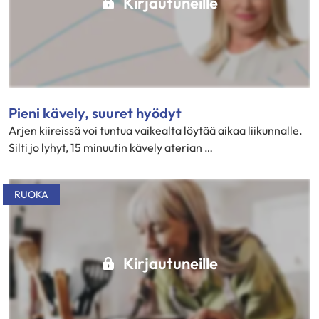
Kirjautuneille
Pieni kävely, suuret hyödyt
Arjen kiireissä voi tuntua vaikealta löytää aikaa liikunnalle.
Silti jo lyhyt, 15 minuutin kävely aterian …
RUOKA
Kirjautuneille