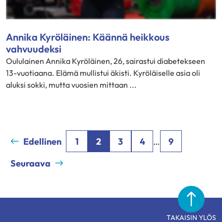
Annika Kyröläinen: Käännä heikkous
vahvuudeksi
Oululainen Annika Kyröläinen, 26, sairastui diabetekseen
13-vuotiaana. Elämä mullistui äkisti. Kyröläiselle asia oli
aluksi sokki, mutta vuosien mittaan ...
Edellinen
1
2
3
4
…
9
Seuraava
TAKAISIN YLÖS