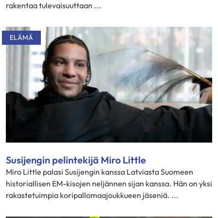
rakentaa tulevaisuuttaan ...
ELÄMÄ
Susijengin pelintekijä Miro Little
Miro Little palasi Susijengin kanssa Latviasta Suomeen
historiallisen EM-kisojen neljännen sijan kanssa. Hän on yksi
rakastetuimpia koripallomaajoukkueen jäseniä. ...