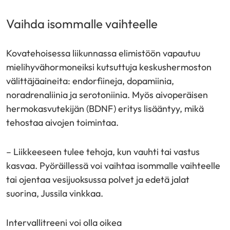
Vaihda isommalle vaihteelle
Kovatehoisessa liikunnassa elimistöön vapautuu
mielihyvähormoneiksi kutsuttuja keskushermoston
välittäjäaineita: endorfiineja, dopamiinia,
noradrenaliinia ja serotoniinia. Myös aivoperäisen
hermokasvutekijän (BDNF) eritys lisääntyy, mikä
tehostaa aivojen toimintaa.
– Liikkeeseen tulee tehoja, kun vauhti tai vastus
kasvaa. Pyöräillessä voi vaihtaa isommalle vaihteelle
tai ojentaa vesijuoksussa polvet ja edetä jalat
suorina, Jussila vinkkaa.
Intervallitreeni voi olla oikea