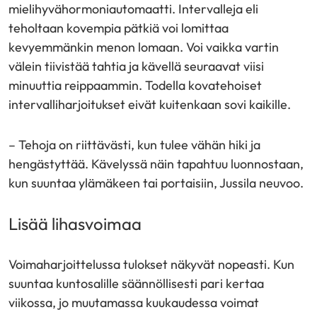
mielihyvähormoniautomaatti. Intervalleja eli
teholtaan kovempia pätkiä voi lomittaa
kevyemmänkin menon lomaan. Voi vaikka vartin
välein tiivistää tahtia ja kävellä seuraavat viisi
minuuttia reippaammin. Todella kovatehoiset
intervalliharjoitukset eivät kuitenkaan sovi kaikille.
– Tehoja on riittävästi, kun tulee vähän hiki ja
hengästyttää. Kävelyssä näin tapahtuu luonnostaan,
kun suuntaa ylämäkeen tai portaisiin, Jussila neuvoo.
Lisää lihasvoimaa
Voimaharjoittelussa tulokset näkyvät nopeasti. Kun
suuntaa kuntosalille säännöllisesti pari kertaa
viikossa, jo muutamassa kuukaudessa voimat