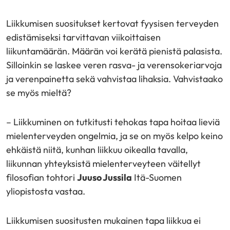
Liikkumisen suositukset kertovat fyysisen terveyden
edistämiseksi tarvittavan viikoittaisen
liikuntamäärän. Määrän voi kerätä pienistä palasista.
Silloinkin se laskee veren rasva- ja verensokeriarvoja
ja verenpainetta sekä vahvistaa lihaksia. Vahvistaako
se myös mieltä?
– Liikkuminen on tutkitusti tehokas tapa hoitaa lieviä
mielenterveyden ongelmia, ja se on myös kelpo keino
ehkäistä niitä, kunhan liikkuu oikealla tavalla,
liikunnan yhteyksistä mielenterveyteen väitellyt
filosofian tohtori
Juuso Jussila
Itä-Suomen
yliopistosta vastaa.
Liikkumisen suositusten mukainen tapa liikkua ei