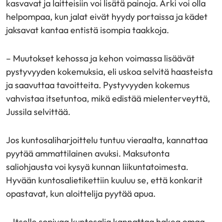
kasvavat ja laitteisiin voi lisätä painoja. Arki voi olla
helpompaa, kun jalat eivät hyydy portaissa ja kädet
jaksavat kantaa entistä isompia taakkoja.
– Muutokset kehossa ja kehon voimassa lisäävät
pystyvyyden kokemuksia, eli uskoa selvitä haasteista
ja saavuttaa tavoitteita. Pystyvyyden kokemus
vahvistaa itsetuntoa, mikä edistää mielenterveyttä,
Jussila selvittää.
Jos kuntosaliharjoittelu tuntuu vieraalta, kannattaa
pyytää ammattilainen avuksi. Maksutonta
saliohjausta voi kysyä kunnan liikuntatoimesta.
Hyvään kuntosalietikettiin kuuluu se, että konkarit
opastavat, kun aloittelija pyytää apua.
– Itselle sopivaa kuntosalia kannattaa hakea omaa