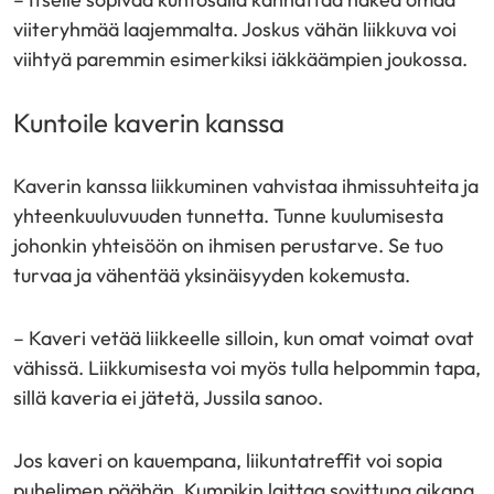
viiteryhmää laajemmalta. Joskus vähän liikkuva voi
viihtyä paremmin esimerkiksi iäkkäämpien joukossa.
Kuntoile kaverin kanssa
Kaverin kanssa liikkuminen vahvistaa ihmissuhteita ja
yhteenkuuluvuuden tunnetta. Tunne kuulumisesta
johonkin yhteisöön on ihmisen perustarve. Se tuo
turvaa ja vähentää yksinäisyyden kokemusta.
– Kaveri vetää liikkeelle silloin, kun omat voimat ovat
vähissä. Liikkumisesta voi myös tulla helpommin tapa,
sillä kaveria ei jätetä, Jussila sanoo.
Jos kaveri on kauempana, liikuntatreffit voi sopia
puhelimen päähän. Kumpikin laittaa sovittuna aikana