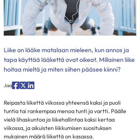
Liike on lääke matalaan mieleen, kun annos ja
tapa käyttää lääkettä ovat oikeat. Millainen liike
hoitaa mieltä ja miten siihen pääsee kiinni?
Jaa
Jaa
Jaa
Jaa
palvelussa
palvelussa
palvelussa
Reipasta liikettä viikossa yhteensä kaksi ja puoli
"Facebook"
"X"
"LinkedIn"
tuntia tai rankempaa menoa tunti ja vartti. Päälle
vielä lihaskuntoa ja liikehallintaa kaksi kertaa
viikossa, ja aikuisten liikkumisen suosituksen
mukainen määrä liikettä on kasassa.