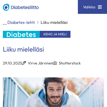
Siirry
Diabetesliitto
Valikko
sisältöön
Diabetes-lehti
Liiku mielelläsi
KEHO JA MIELI
Liiku mielelläsi
29.10.2025
Virve Järvinen
Shutterstock