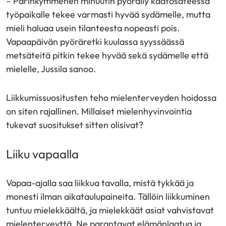
– Parinkymmenen minuutin pyöräily kaatosateessa
työpaikalle tekee varmasti hyvää sydämelle, mutta
mieli haluaa usein tilanteesta nopeasti pois.
Vapaapäivän pyöräretki kuulassa syyssäässä
metsäteitä pitkin tekee hyvää sekä sydämelle että
mielelle, Jussila sanoo.
Liikkumissuositusten teho mielenterveyden hoidossa
on siten rajallinen. Millaiset mielenhyvinvointia
tukevat suositukset sitten olisivat?
Liiku vapaalla
Vapaa-ajalla saa liikkua tavalla, mistä tykkää ja
monesti ilman aikataulupaineita. Tällöin liikkuminen
tuntuu mielekkäältä, ja mielekkäät asiat vahvistavat
mielenterveyttä. Ne parantavat elämänlaatua ja