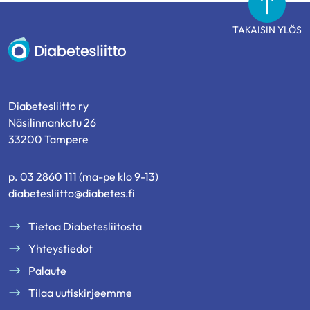
TAKAISIN YLÖS
Diabetesliitto
Diabetesliitto ry
Näsilinnankatu 26
33200 Tampere
p. 03 2860 111 (ma-pe klo 9-13)
diabetesliitto@diabetes.fi
Tietoa Diabetesliitosta
Yhteystiedot
Palaute
Tilaa uutiskirjeemme