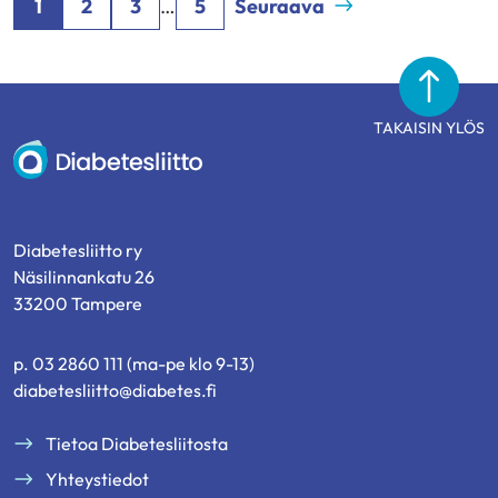
1
2
3
…
5
Seuraava
TAKAISIN YLÖS
Diabetesliitto
Diabetesliitto ry
Näsilinnankatu 26
33200 Tampere
p. 03 2860 111 (ma-pe klo 9-13)
diabetesliitto@diabetes.fi
Tietoa Diabetesliitosta
Yhteystiedot