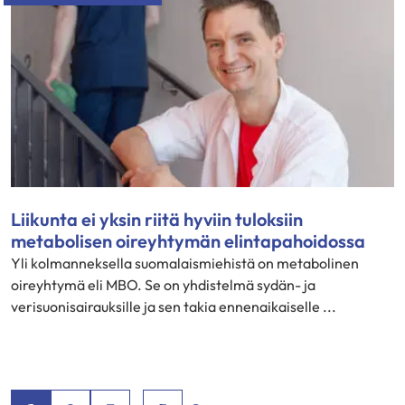
Liikunta ei yksin riitä hyviin tuloksiin
metabolisen oireyhtymän elintapahoidossa
Yli kolmanneksella suomalaismiehistä on metabolinen
oireyhtymä eli MBO. Se on yhdistelmä sydän- ja
verisuonisairauksille ja sen takia ennenaikaiselle ...