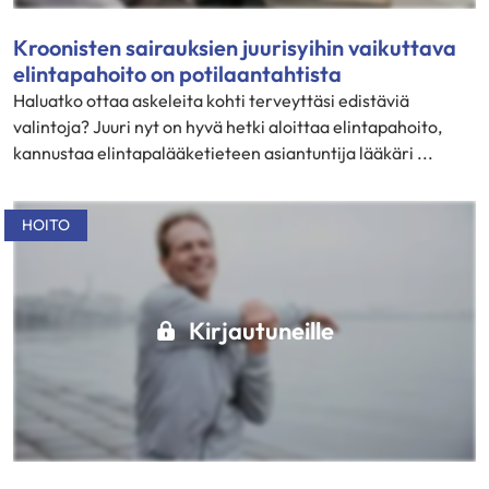
Kroonisten sairauksien juurisyihin vaikuttava
elintapahoito on potilaantahtista
Haluatko ottaa askeleita kohti terveyttäsi edistäviä
valintoja? Juuri nyt on hyvä hetki aloittaa elintapahoito,
kannustaa elintapalääketieteen asiantuntija lääkäri ...
HOITO
Kirjautuneille