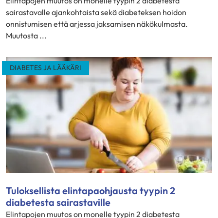
Elintapojen muutos on monelle tyypin 2 diabetesta
sairastavalle ajankohtaista sekä diabeteksen hoidon
onnistumisen että arjessa jaksamisen näkökulmasta.
Muutosta ...
DIABETES JA LÄÄKÄRI
Tuloksellista elintapaohjausta tyypin 2
diabetesta sairastaville
Elintapojen muutos on monelle tyypin 2 diabetesta