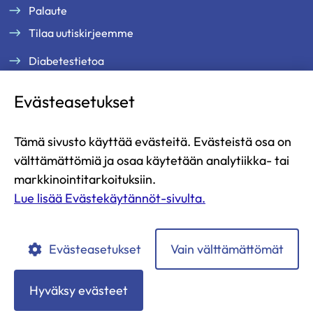
Palaute
Tilaa uutiskirjeemme
Diabetestietoa
Tukea ja palveluja
Evästeasetukset
Jäsenille
Ammattilaisille
Tämä sivusto käyttää evästeitä. Evästeistä osa on
Ajankohtaista
välttämättömiä ja osaa käytetään analytiikka- tai
Yritysyhteistyö ja kumppanuus
markkinointitarkoituksiin.
Lue lisää Evästekäytännöt-sivulta.
Lahjoita
Liity jäseneksi
Evästeasetukset
Vain välttämättömät
Diabetesliitto
Diabetesliitto
Diabetesliitto
Diabetesliitto
Diabetesliitto
YouTubessa
Instagramissa
Facebookissa
LinkedIn:ssä
TikTokissa
Hyväksy evästeet
Tietosuojaselosteet
Evästekäytännöt
Saavutettavuusseloste