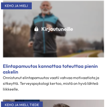
KEHO JA MIELI
Kirjautuneille
Elintapamuutos kannattaa toteuttaa pienin
askelin
Onnistunut elintapamuutos vaatii vahvaa motivaatiota ja
sitkeyttä. Terveyspsykologi kertoo, mistä on hyvä lähteä
liikkeelle.
KEHO JA MIELI
,
TIEDE