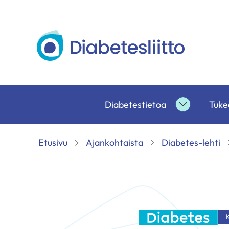
Siirry
sisältöön
Diabetesliitto
Diabetestietoa
Tukea
Diabetesti
alasivut
Etusivu
Ajankohtaista
Diabetes-lehti