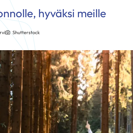
onnolle, hyväksi meille
rvi
Shutterstock