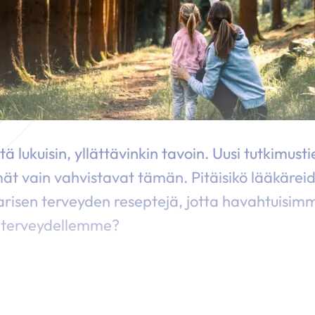
ä lukuisin, yllättävinkin tavoin. Uusi tutkimusti
t vain vahvistavat tämän. Pitäisikö lääkärei
arisen terveyden reseptejä, jotta havahtuisimm
n terveydellemme?