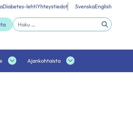
a
Diabetes-lehti
Yhteystiedot
Svenska
English
Haku:
ita
e
Ajankohtaista
Ammattilaisille
Ajankohtaista
alasivut
alasivut