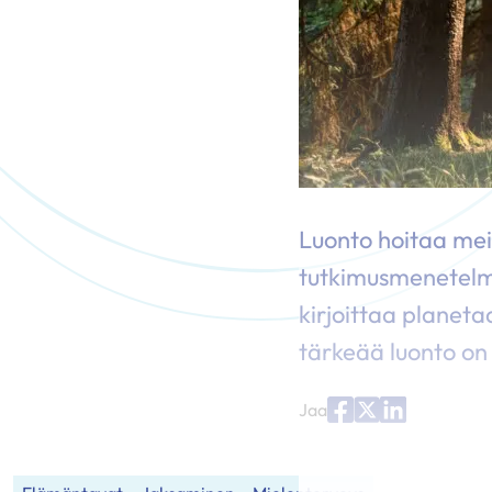
Luonto hoitaa meit
tutkimusmenetelmä
kirjoittaa planeta
tärkeää luonto o
Jaa
Jaa
Jaa
Jaa
palvelussa
palvelussa
palvelussa
"Facebook"
"X"
"LinkedIn"