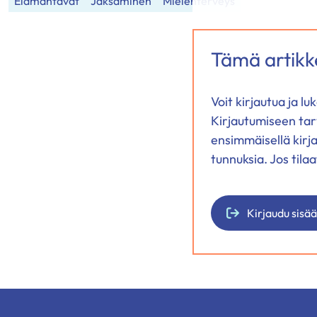
Elämäntavat
Jaksaminen
Mielenterveys
Tämä artikke
Voit kirjautua ja l
Kirjautumiseen tar
ensimmäisellä kirj
tunnuksia. Jos tila
Kirjaudu sisä