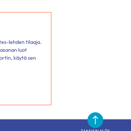
tes-lehden tilaaja.
lasanan luot
ortin, käytä sen
TAKAISIN YLÖS