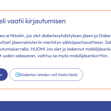
li vaatii kirjautumisen
ukea artikkelin, jos olet diabetesyhdistyksen jäsen ja Diabe
vitset jäsenrekisteriin merkityn sähköpostiosoitteesi. Sa
autumiskerralla. HUOM! Jos olet jo ladannut mobiilijäsenk
at uuden salasanan, vaihtuu se myös mobiilijäsenkorttiin.
än
Diabetes-lehden voit tilata tästä