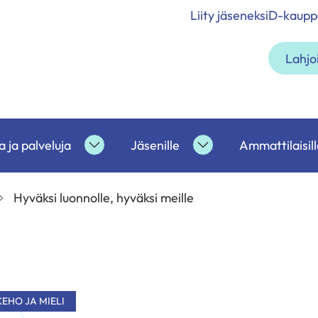
Liity jäseneksi
D-kaupp
Lahjo
 ja palveluja
Jäsenille
Ammattilaisill
etoa
Tukea
Jäsenille
ja
alasivut
palveluja
Hyväksi luonnolle, hyväksi meille
alasivut
KEHO JA MIELI