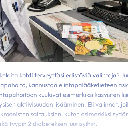
eleita kohti terveyttäsi edistäviä valintoja? Ju
ntapahoito, kannustaa elintapalääketieteen asia
intapahoitoon kuuluvat esimerkiksi kasvisten l
sisen aktiivisuuden lisääminen. Eli valinnat, joil
kroonisten sairauksien, kuten esimerkiksi sydän
ekä tyypin 2 diabeteksen juurisyihin.