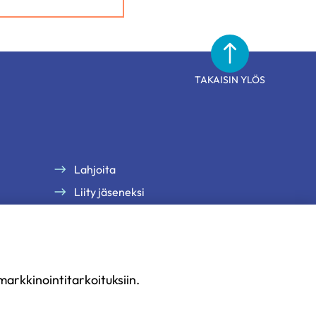
TAKAISIN YLÖS
Lahjoita
Liity jäseneksi
arkkinointitarkoituksiin.
uus