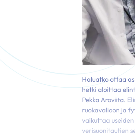
Haluatko ottaa ask
hetki aloittaa eli
Pekka Aroviita. El
ruokavalioon ja fyy
vaikuttaa useiden 
verisuonitautien s