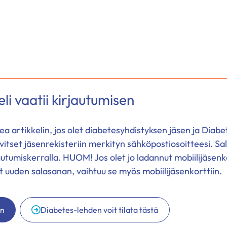
li vaatii kirjautumisen
ukea artikkelin, jos olet diabetesyhdistyksen jäsen ja Diabe
vitset jäsenrekisteriin merkityn sähköpostiosoitteesi. Sa
autumiskerralla. HUOM! Jos olet jo ladannut mobiilijäsenk
at uuden salasanan, vaihtuu se myös mobiilijäsenkorttiin.
än
Diabetes-lehden voit tilata tästä