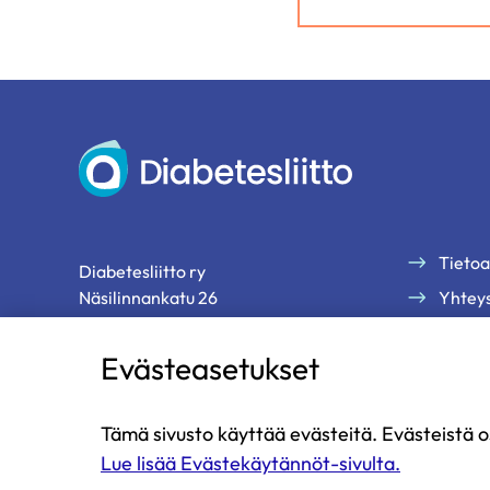
Diabetesliitto
Tietoa
Diabetesliitto ry
Näsilinnankatu 26
Yhteys
33200 Tampere
Palau
Evästeasetukset
Tilaa 
p. 03 2860 111 (ma-pe klo 9-13)
diabetesliitto@diabetes.fi
Tämä sivusto käyttää evästeitä. Evästeistä o
Lue lisää Evästekäytännöt-sivulta.