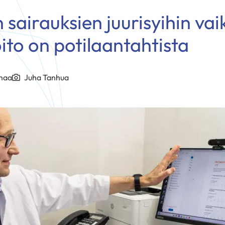
 sairauksien juurisyihin va
ito on potilaantahtista
omaa
Juha Tanhua