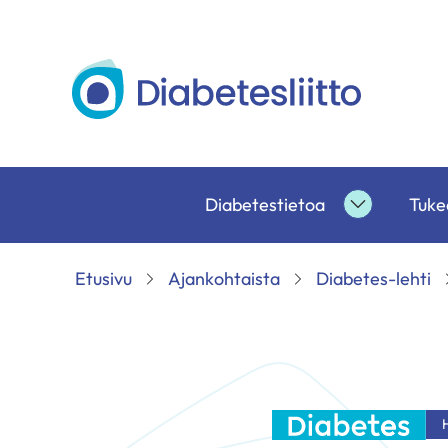
Siirry
sisältöön
Diabetesliitto
Diabetestietoa
Tukea
Diabetesti
alasivut
Etusivu
Ajankohtaista
Diabetes-lehti