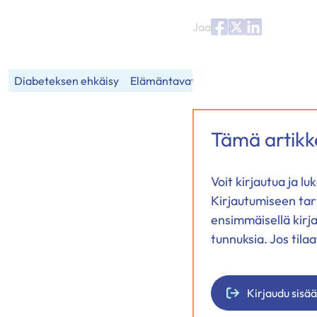
Jaa
Jaa
Jaa
Jaa
palvelussa
palvelussa
palvelussa
"Facebook"
"X"
"LinkedIn"
Diabeteksen ehkäisy
Elämäntavat
Tämä artikke
Voit kirjautua ja l
Kirjautumiseen tar
ensimmäisellä kirj
tunnuksia. Jos tila
Kirjaudu sisä