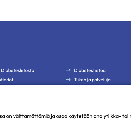
 Diabetesliitosta
Diabetestietoa
tiedot
Tukea ja palveluja
te
Jäsenille
uutiskirjeemme
Ammattilaisille
Ajankohtaista
sa on välttämättömiä ja osaa käytetään analytiikka- tai m
Yritysyhteistyö ja kumppan