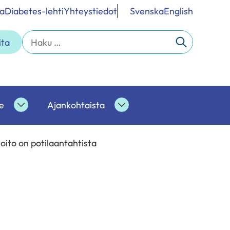
a
Diabetes-lehti
Yhteystiedot
Svenska
English
Haku:
ita
e
Ajankohtaista
Ammattilaisille
Ajankohtaista
alasivut
alasivut
hoito on potilaantahtista