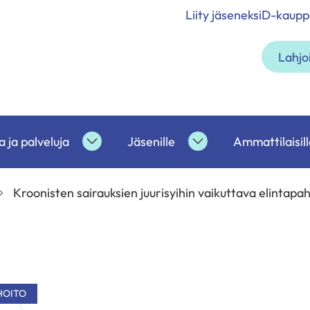
Liity jäseneksi
D-kaupp
Lahjo
 ja palveluja
Jäsenille
Ammattilaisill
etoa
Tukea
Jäsenille
ja
alasivut
palveluja
Kroonisten sairauksien juurisyihin vaikuttava elintapa
alasivut
HOITO