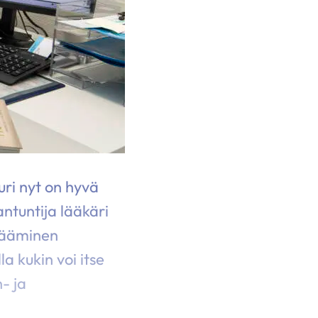
uri nyt on hyvä
ntuntija lääkäri
isääminen
la kukin voi itse
- ja