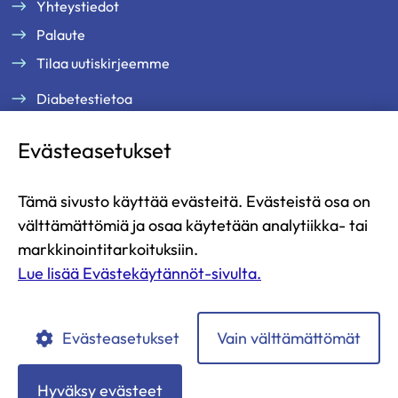
Yhteystiedot
Palaute
Tilaa uutiskirjeemme
Diabetestietoa
Tukea ja palveluja
Evästeasetukset
Jäsenille
Ammattilaisille
Tämä sivusto käyttää evästeitä. Evästeistä osa on
Ajankohtaista
välttämättömiä ja osaa käytetään analytiikka- tai
Yritysyhteistyö ja kumppanuus
markkinointitarkoituksiin.
Lue lisää Evästekäytännöt-sivulta.
Lahjoita
Liity jäseneksi
Evästeasetukset
Vain välttämättömät
Diabetesliitto
Diabetesliitto
Diabetesliitto
Diabetesliitto
Diabetesliitto
YouTubessa
Instagramissa
Facebookissa
LinkedIn:ssä
TikTokissa
Hyväksy evästeet