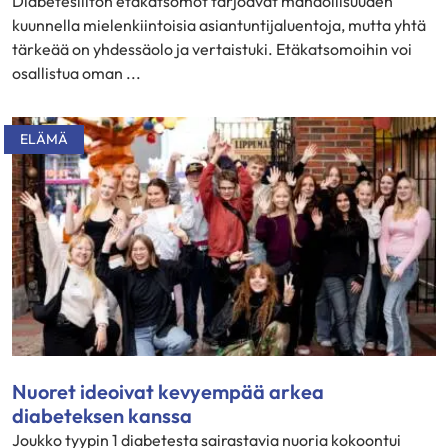
Diabetesliiton etäkatsomot tarjoavat mahdollisuuden
kuunnella mielenkiintoisia asiantuntijaluentoja, mutta yhtä
tärkeää on yhdessäolo ja vertaistuki. Etäkatsomoihin voi
osallistua oman ...
ELÄMÄ
Nuoret ideoivat kevyempää arkea
diabeteksen kanssa
Joukko tyypin 1 diabetesta sairastavia nuoria kokoontui