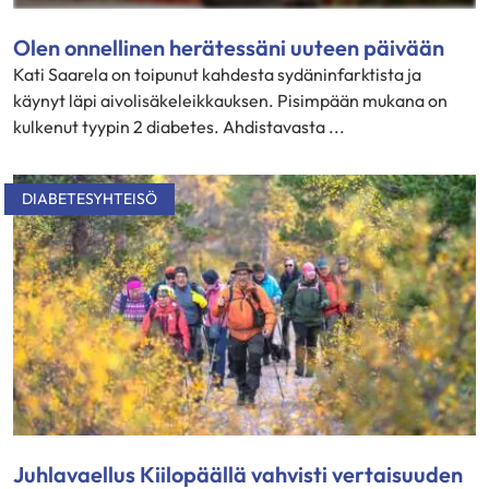
Olen onnellinen herätessäni uuteen päivään
Kati Saarela on toipunut kahdesta sydäninfarktista ja
käynyt läpi aivolisäkeleikkauksen. Pisimpään mukana on
kulkenut tyypin 2 diabetes. Ahdistavasta ...
DIABETESYHTEISÖ
Juhlavaellus Kiilopäällä vahvisti vertaisuuden