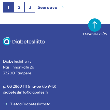
1
2
3
Seuraava
TAKAISIN YLÖS
Diabetesliitto
Diabetesliitto ry
Näsilinnankatu 26
33200 Tampere
p. 03 2860 111 (ma-pe klo 9-13)
diabetesliitto@diabetes.fi
Tietoa Diabetesliitosta