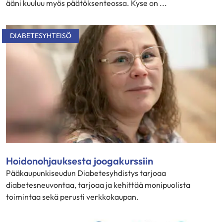
ääni kuuluu myös päätöksenteossa. Kyse on ...
DIABETESYHTEISÖ
Hoidonohjauksesta joogakurssiin
Pääkaupunkiseudun Diabetesyhdistys tarjoaa
diabetesneuvontaa, tarjoaa ja kehittää monipuolista
toimintaa sekä perusti verkkokaupan.