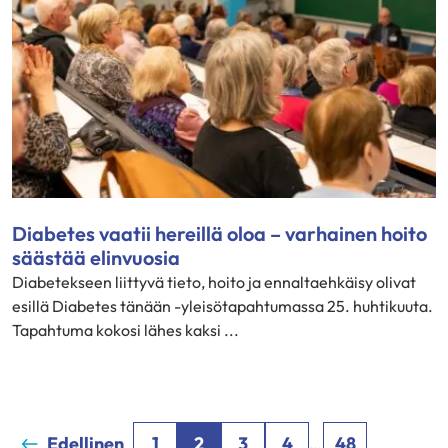
Diabetes vaatii hereillä oloa – varhainen hoito
säästää elinvuosia
Diabetekseen liittyvä tieto, hoito ja ennaltaehkäisy olivat
esillä Diabetes tänään -yleisötapahtumassa 25. huhtikuuta.
Tapahtuma kokosi lähes kaksi ...
Edellinen
1
2
3
4
…
48