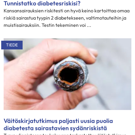
Tunnistatko diabetesriskisi?
Kansansairauksien riskitesti on hyvä keino kartoittaa omaa
riskiä sairastua tyypin 2 diabetekseen, valtimotauteihin ja
muistisairauksiin. Testin tekeminen voi ...
TIEDE
Väitöskirjatutkimus paljasti uusia puolia
diabetesta sairastavien sydänriskistä