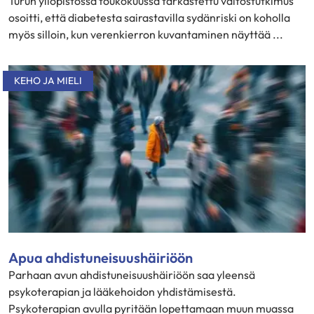
Turun yliopistossa toukokuussa tarkastettu väitöstutkimus
osoitti, että diabetesta sairastavilla sydänriski on koholla
myös silloin, kun verenkierron kuvantaminen näyttää ...
KEHO JA MIELI
Apua ahdistuneisuushäiriöön
Parhaan avun ahdistuneisuushäiriöön saa yleensä
psykoterapian ja lääkehoidon yhdistämisestä.
Psykoterapian avulla pyritään lopettamaan muun muassa