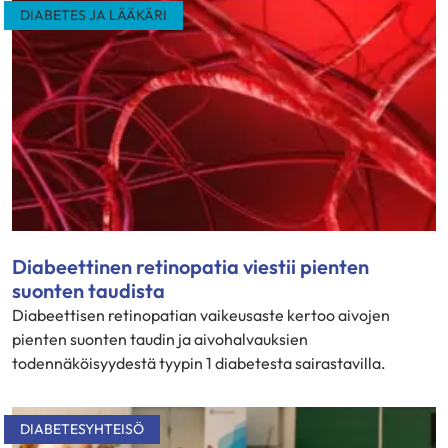
DIABETES JA LÄÄKÄRI
Diabeettinen retinopatia viestii pienten
suonten taudista
Diabeettisen retinopatian vaikeusaste kertoo aivojen
pienten suonten taudin ja aivohalvauksien
todennäköisyydestä tyypin 1 diabetesta sairastavilla.
DIABETESYHTEISÖ