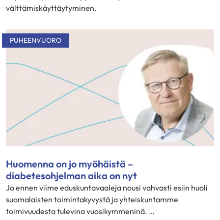
välttämiskäyttäytyminen.
PUHEENVUORO
Huomenna on jo myöhäistä –
diabetesohjelman aika on nyt
Jo ennen viime eduskuntavaaleja nousi vahvasti esiin huoli
suomalaisten toimintakyvystä ja yhteiskuntamme
toimivuudesta tulevina vuosikymmeninä. …