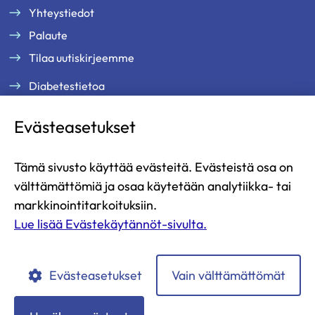
Yhteystiedot
Palaute
Tilaa uutiskirjeemme
Diabetestietoa
Tukea ja palveluja
Evästeasetukset
Jäsenille
Ammattilaisille
Tämä sivusto käyttää evästeitä. Evästeistä osa on
Ajankohtaista
välttämättömiä ja osaa käytetään analytiikka- tai
Yritysyhteistyö ja kumppanuus
markkinointitarkoituksiin.
Lue lisää Evästekäytännöt-sivulta.
Lahjoita
Liity jäseneksi
Evästeasetukset
Vain välttämättömät
Diabetesliitto
Diabetesliitto
Diabetesliitto
Diabetesliitto
Diabetesliitto
YouTubessa
Instagramissa
Facebookissa
LinkedIn:ssä
TikTokissa