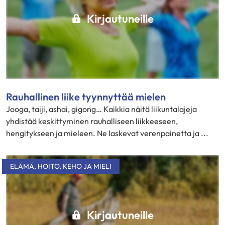
Kirjautuneille
Rauhallinen liike tyynnyttää mielen
Jooga, taiji, ashai, gigong… Kaikkia näitä liikuntalajeja
yhdistää keskittyminen rauhalliseen liikkeeseen,
hengitykseen ja mieleen. Ne laskevat verenpainetta ja ...
ELÄMÄ
,
HOITO
,
KEHO JA MIELI
Kirjautuneille