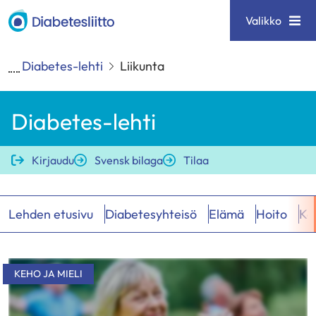
Siirry
Diabetesliitto
Valikko
sisältöön
Diabetes-lehti
Liikunta
Diabetes-lehti
Kirjaudu
Svensk bilaga
Tilaa
Lehden etusivu
Diabetesyhteisö
Elämä
Hoito
Keh
Hakutulokset
KEHO JA MIELI