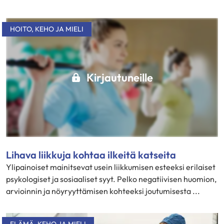
HOITO
,
KEHO JA MIELI
Kirjautuneille
Lihava liikkuja kohtaa ilkeitä katseita
Ylipainoiset mainitsevat usein liikkumisen esteeksi erilaiset
psykologiset ja sosiaaliset syyt. Pelko negatiivisen huomion,
arvioinnin ja nöyryyttämisen kohteeksi joutumisesta ...