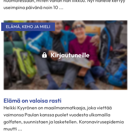
huomatessaan, miten vähän hän liikkuu. Nyt hänelle kertyy
useimpina päivänä noin 10 ...
ELÄMÄ
,
KEHO JA MIELI
Kirjautuneille
Elämä on valoisa rasti
Heikki Kyyrönen on maailmanmatkaaja, joka viettää
vaimonsa Paulan kanssa puolet vuodesta ulkomailla
golfaten, suunnistaen ja lasketellen. Koronavirusepidemia
muutti ...