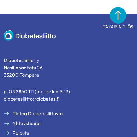
TAKAISIN YLÖS
Diabetesliitto
Diabetesliitto ry
Näsilinnankatu 26
33200 Tampere
p. 03 2860 111 (ma-pe klo 9-13)
diabetesliitto@diabetes.fi
Tietoa Diabetesliitosta
Yhteystiedot
Palaute