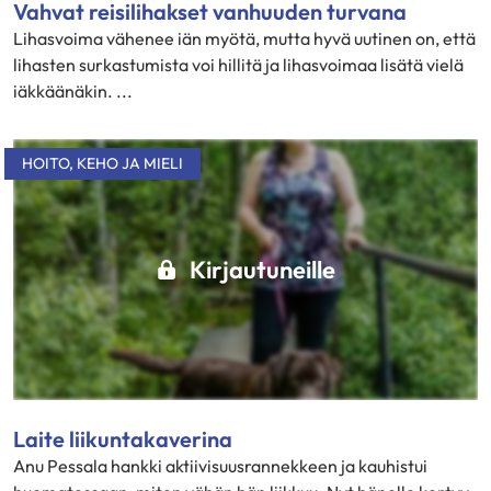
Vahvat reisilihakset vanhuuden turvana
Lihasvoima vähenee iän myötä, mutta hyvä uutinen on, että
lihasten surkastumista voi hillitä ja lihasvoimaa lisätä vielä
iäkkäänäkin. ...
HOITO
,
KEHO JA MIELI
Kirjautuneille
Laite liikuntakaverina
Anu Pessala hankki aktiivisuusrannekkeen ja kauhistui