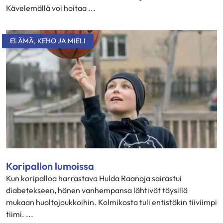
Kävelemällä voi hoitaa ...
ELÄMÄ
,
KEHO JA MIELI
Koripallon lumoissa
Kun koripalloa harrastava Hulda Raanoja sairastui
diabetekseen, hänen vanhempansa lähtivät täysillä
mukaan huoltojoukkoihin. Kolmikosta tuli entistäkin tiiviimpi
tiimi. ...