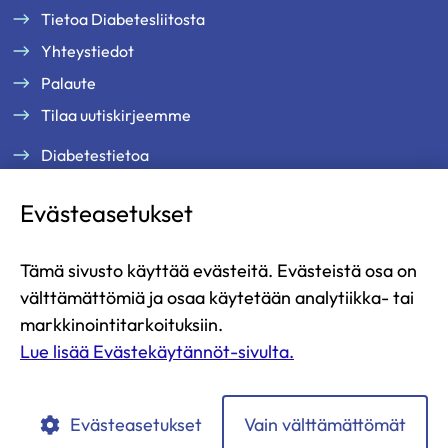
Tietoa Diabetesliitosta
Yhteystiedot
Palaute
Tilaa uutiskirjeemme
Diabetestietoa
Tukea ja palveluja
Evästeasetukset
Jäsenille
Ammattilaisille
Tämä sivusto käyttää evästeitä. Evästeistä osa on
Ajankohtaista
välttämättömiä ja osaa käytetään analytiikka- tai
Yritysyhteistyö ja kumppanuus
markkinointitarkoituksiin.
Lue lisää Evästekäytännöt-sivulta.
Lahjoita
Liity jäseneksi
Evästeasetukset
Vain välttämättömät
Diabetesliitto
Diabetesliitto
Diabetesliitto
Diabetesliitto
Diabetesliitto