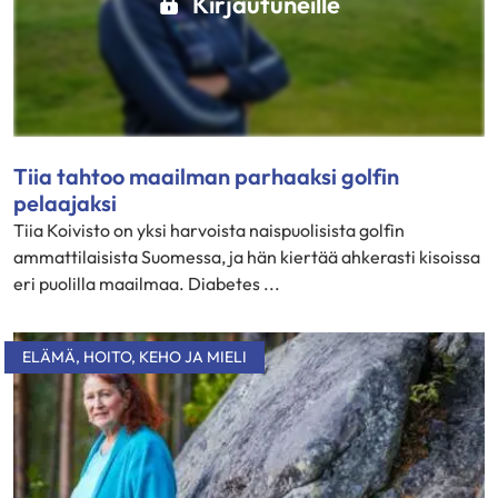
Kirjautuneille
Tiia tahtoo maailman parhaaksi golfin
pelaajaksi
Tiia Koivisto on yksi harvoista naispuolisista golfin
ammattilaisista Suomessa, ja hän kiertää ahkerasti kisoissa
eri puolilla maailmaa. Diabetes ...
ELÄMÄ
,
HOITO
,
KEHO JA MIELI