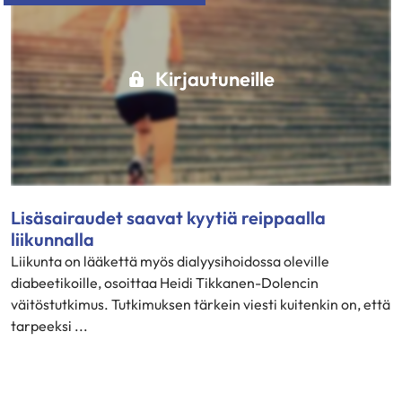
Kirjautuneille
Lisäsairaudet saavat kyytiä reippaalla
liikunnalla
Liikunta on lääkettä myös dialyysihoidossa oleville
diabeetikoille, osoittaa Heidi Tikkanen-Dolencin
väitöstutkimus. Tutkimuksen tärkein viesti kuitenkin on, että
tarpeeksi ...