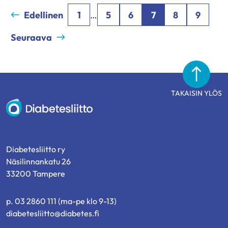
Edellinen
1
…
5
6
7
8
9
Seuraava
TAKAISIN YLÖS
Diabetesliitto
Diabetesliitto ry
Näsilinnankatu 26
33200 Tampere
p. 03 2860 111 (ma-pe klo 9-13)
diabetesliitto@diabetes.fi