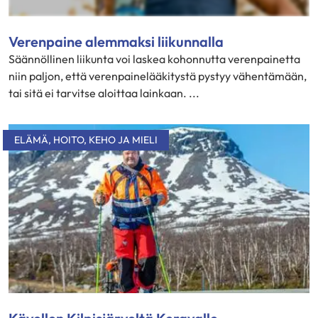
Verenpaine alemmaksi liikunnalla
Säännöllinen liikunta voi laskea kohonnutta verenpainetta
niin paljon, että verenpainelääkitystä pystyy vähentämään,
tai sitä ei tarvitse aloittaa lainkaan. ...
ELÄMÄ
,
HOITO
,
KEHO JA MIELI