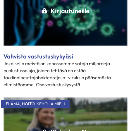
Kirjautuneille
Vahvista vastustuskykyäsi
Jokaisella meistä on kehossamme satoja miljardeja
puolustussoluja, joiden tehtävä on estää
taudinaiheuttajabakteereja ja -viruksia pääsemästä
elimistöömme. Osa vastustuskyvystä ...
ELÄMÄ
,
HOITO
,
KEHO JA MIELI