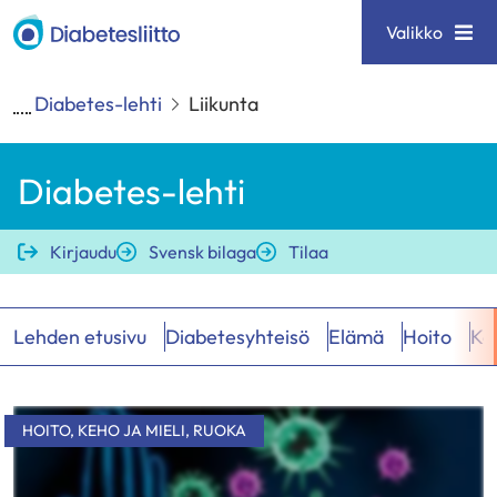
Siirry
Diabetesliitto
Valikko
sisältöön
Diabetes-lehti
Liikunta
Diabetes-lehti
Kirjaudu
Svensk bilaga
Tilaa
Lehden etusivu
Diabetesyhteisö
Elämä
Hoito
Keh
Hakutulokset
HOITO
,
KEHO JA MIELI
,
RUOKA