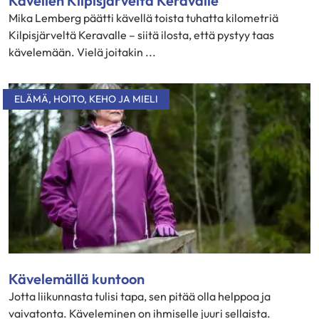
Kävellen Kilpisjärveltä Keravalle
Mika Lemberg päätti kävellä toista tuhatta kilometriä
Kilpisjärveltä Keravalle – siitä ilosta, että pystyy taas
kävelemään. Vielä joitakin ...
ELÄMÄ
,
HOITO
,
KEHO JA MIELI
Kävelemällä kuntoon
Jotta liikunnasta tulisi tapa, sen pitää olla helppoa ja
vaivatonta. Käveleminen on ihmiselle juuri sellaista.