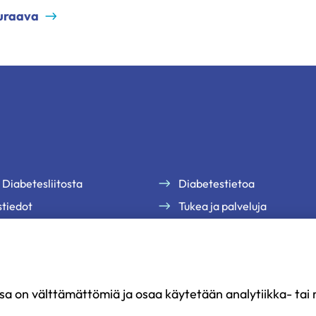
uraava
 Diabetesliitosta
Diabetestietoa
tiedot
Tukea ja palveluja
te
Jäsenille
uutiskirjeemme
Ammattilaisille
Ajankohtaista
sa on välttämättömiä ja osaa käytetään analytiikka- tai m
Yritysyhteistyö ja kumppan