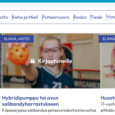
oito
Keho ja Mieli
Puheenvuoro
Ruoka
Tiede
Yht
ELÄMÄ
,
HOITO
ELÄMÄ
Kirjautuneille
Hybridipumppu toi avun
Huost
salibandyharrastukseen
17-vuoti
Kilpasarjassa salibandya pelaava kaksitoistavuotias
pitkään