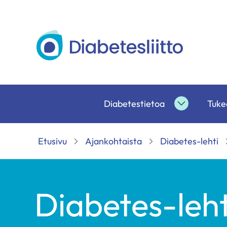
Siirry
sisältöön
Diabetesliitto
Diabetestietoa
Tukea
Diabetesti
alasivut
Etusivu
Ajankohtaista
Diabetes-lehti
Diabetes-leht