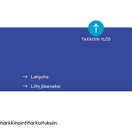
TAKAISIN YLÖS
Lahjoita
Liity jäseneksi
arkkinointitarkoituksiin.
uus