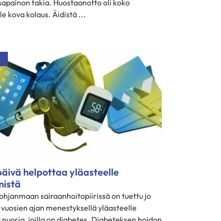
sapainon takia. Huostaanotto oli koko
e kova kolaus. Äidistä ...
äivä helpottaa yläasteelle
mistä
ohjanmaan sairaanhoitopiirissä on tuettu jo
 vuosien ajan menestyksellä yläasteelle
ä nuoria, joilla on diabetes. Diabeteksen hoidon