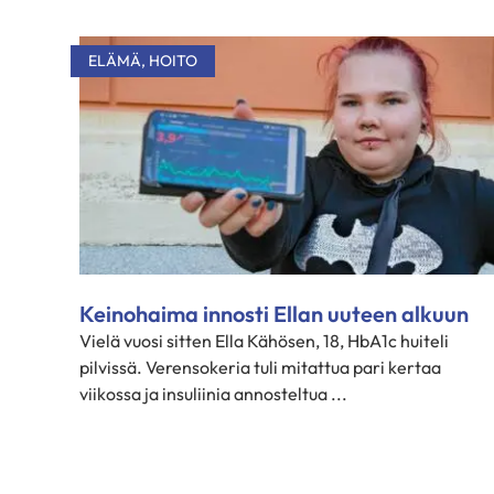
ELÄMÄ
,
HOITO
Keinohaima innosti Ellan uuteen alkuun
Vielä vuosi sitten Ella Kähösen, 18, HbA1c huiteli
pilvissä. Verensokeria tuli mitattua pari kertaa
viikossa ja insuliinia annosteltua ...