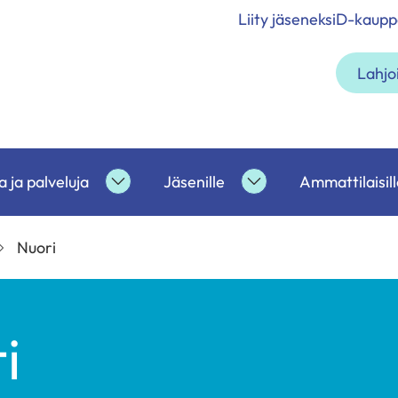
Liity jäseneksi
D-kaupp
Lahjo
 ja palveluja
Jäsenille
Ammattilaisill
etoa
Tukea
Jäsenille
ja
alasivut
palveluja
Nuori
alasivut
i