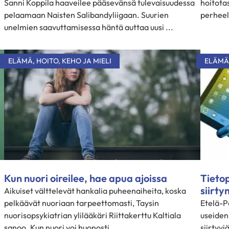
Sanni Koppila haaveilee pääsevänsä tulevaisuudessa
hoitota
pelaamaan Naisten Salibandyliigaan. Suurien
perheell
unelmien saavuttamisessa häntä auttaa uusi ...
ELÄMÄ
,
HOITO
,
KEHO JA MIELI
ELÄMÄ
Kun nuori oireilee, hae apua ajoissa
Tietop
siirty
Aikuiset välttelevät hankalia puheenaiheita, koska
pelkäävät nuoriaan tarpeettomasti, Taysin
Etelä-P
n
nuorisopsykiatrian ylilääkäri Riittakerttu Kaltiala
useiden
sanoo. Kun nuori voi huonosti, ...
siirtyvi