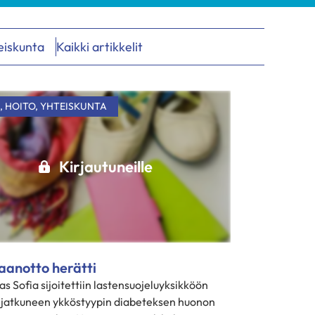
eiskunta
Kaikki artikkelit
,
HOITO
,
YHTEISKUNTA
Kirjautuneille
aanotto herätti
as Sofia sijoitettiin lastensuojeluyksikköön
 jatkuneen ykköstyypin diabeteksen huonon