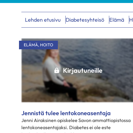
Lehden etusivu
Diabetesyhteisö
Elämä
H
Hakutulokset
ELÄMÄ
,
HOITO
Kirjautuneille
Jennistä tulee lentokoneasentaja
Jenni Airaksinen opiskelee Savon ammattiopistossa
lentokoneasentajaksi. Diabetes ei ole este