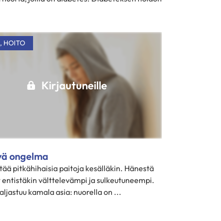
,
HOITO
Kirjautuneille
ävä ongelma
tää pitkähihaisia paitoja kesälläkin. Hänestä
t entistäkin välttelevämpi ja sulkeutuneempi.
aljastuu kamala asia: nuorella on ...