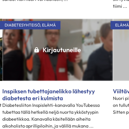
tiimi ...
DIABETESYHTEISÖ
,
ELÄMÄ
ELÄMÄ
Kirjautuneille
Inspiksen tubettajanelikko lähestyy
Viilt
diabetesta eri kulmista
Nuori pi
t
Diabetesliiton Inspislehti-kanavalla YouTubessa
on tullu
tubettaa tällä hetkellä neljä nuorta ykköstyypin
Sitten p
diabeetikkoa. Kanavalla käsitellään aiheita
alkoholista aprillipiloihin, ja välillä mukana ...