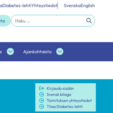
a
Diabetes-lehti
Yhteystiedot
Svenska
English
Haku:
ita
e
Ajankohtaista
Ammattilaisille
Ajankohtaista
alasivut
alasivut
Kirjaudu sisään
Svensk bilaga
Toimituksen yhteystiedot
Tilaa Diabetes-lehti