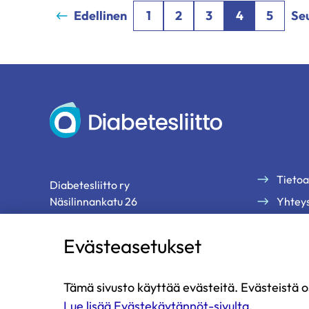
Edellinen
1
2
3
4
5
Se
Diabetesliitto
Tietoa
Diabetesliitto ry
Näsilinnankatu 26
Yhteys
33200 Tampere
Palau
Evästeasetukset
Tilaa 
p. 03 2860 111 (ma-pe klo 9-13)
diabetesliitto@diabetes.fi
Tämä sivusto käyttää evästeitä. Evästeistä o
Lue lisää Evästekäytännöt-sivulta.