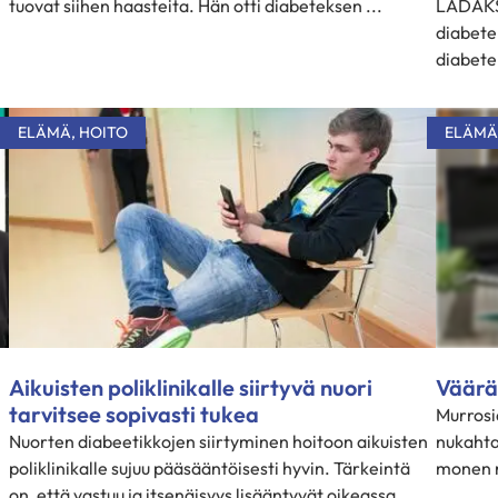
tuovat siihen haasteita. Hän otti diabeteksen ...
LADAKSI
diabetek
diabetek
ELÄMÄ
,
HOITO
ELÄMÄ
Aikuisten poliklinikalle siirtyvä nuori
Väärä
tarvitsee sopivasti tukea
Murrosiä
Nuorten diabeetikkojen siirtyminen hoitoon aikuisten
nukahta
poliklinikalle sujuu pääsääntöisesti hyvin. Tärkeintä
monen nu
on, että vastuu ja itsenäisyys lisääntyvät oikeassa