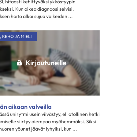
, hitaasti kehittyväksi ykköstyypin
seksi. Kun oikea diagnoosi selvisi,
sen hoito alkoi sujua vaikeiden ...
,
KEHO JA MIELI
Kirjautuneille
än aikaan valveilla
ssä unirytmi usein viivästyy, eli otollinen hetki
miselle siirtyy aiempaa myöhemmäksi. Siksi
oren yöunet jäävät lyhyiksi, kun ...