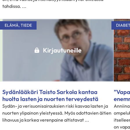
tahdissa. ...
ELÄMÄ
,
TIEDE
DIABE
Kirjautuneille
Sydänlääkäri Taisto Sarkola kantaa
”Vapa
huolta lasten ja nuorten terveydestä
enemm
Sydän- ja verisuonisairauksien riski kasvaa lasten ja
Anniina
nuorten ylipainon yleistyessä. Myös odottavien äitien
ompeluh
lihavuus ja korkea verenpaine altistavat ...
itselle
on vapa