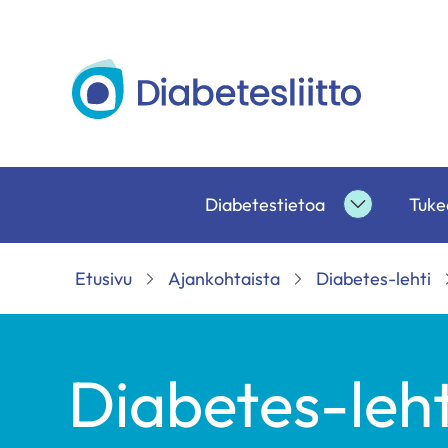
Siirry
sisältöön
Diabetesliitto
Diabetestietoa
Tukea
Diabetesti
alasivut
Etusivu
Ajankohtaista
Diabetes-lehti
Diabetes-leht