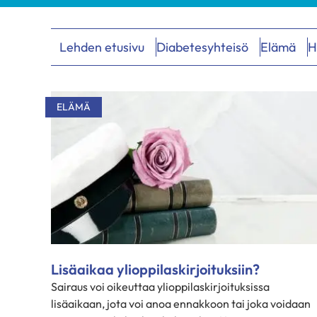
Lehden etusivu
Diabetesyhteisö
Elämä
H
Hakutulokset
ELÄMÄ
Lisäaikaa ylioppilaskirjoituksiin?
Sairaus voi oikeuttaa ylioppilaskirjoituksissa
lisäaikaan, jota voi anoa ennakkoon tai joka voidaan