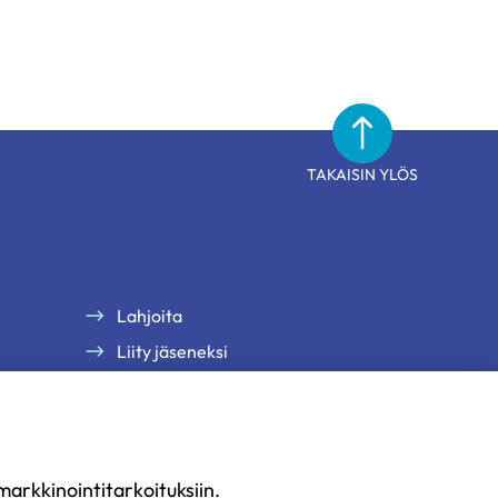
TAKAISIN YLÖS
Lahjoita
Liity jäseneksi
arkkinointitarkoituksiin.
uus