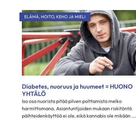
ELÄMÄ
,
HOITO
,
KEHO JA MIELI
Diabetes, nuoruus ja huumeet = HUONO
YHTÄLÖ
Iso osa nuorista pitää pilven polttamista melko
harmittomana. Asiantuntijoiden mukaan riskitöntä
päihteidenkäyttöä ei ole, eikä kannabis ole mikään ...