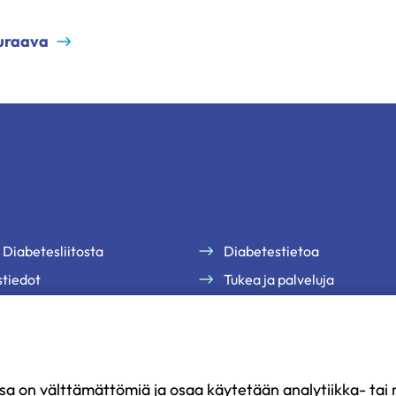
uraava
 Diabetesliitosta
Diabetestietoa
tiedot
Tukea ja palveluja
te
Jäsenille
uutiskirjeemme
Ammattilaisille
Ajankohtaista
sa on välttämättömiä ja osaa käytetään analytiikka- tai m
Yritysyhteistyö ja kumppan