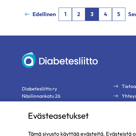
Edellinen
1
2
3
4
5
Se
Diabetesliitto
Tietoa
Diabetesliitto ry
Näsilinnankatu 26
Yhteys
33200 Tampere
Palau
Evästeasetukset
Tilaa 
p. 03 2860 111 (ma-pe klo 9-13)
diabetesliitto@diabetes.fi
Tämä sivusto käyttää evästeitä. Evästeistä o