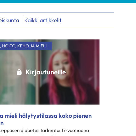
eiskunta
Kaikki artikkelit
,
HOITO
,
KEHO JA MIELI
Kirjautuneille
a mieli hälytystilassa koko pienen
än
Leppäsen diabetes tarkentui 17-vuotiaana