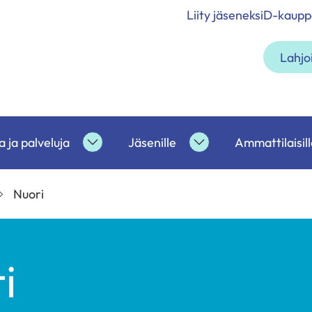
Liity jäseneksi
D-kaupp
Lahjo
 ja palveluja
Jäsenille
Ammattilaisill
etoa
Tukea
Jäsenille
ja
alasivut
palveluja
Nuori
alasivut
i