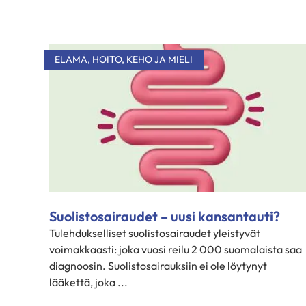
ELÄMÄ
,
HOITO
,
KEHO JA MIELI
Suolistosairaudet – uusi kansantauti?
Tulehdukselliset suolistosairaudet yleistyvät
voimakkaasti: joka vuosi reilu 2 000 suomalaista saa
diagnoosin. Suolistosairauksiin ei ole löytynyt
lääkettä, joka ...