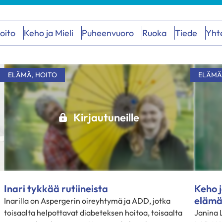
oito
Keho ja Mieli
Puheenvuoro
Ruoka
Tiede
Yht
ELÄMÄ
,
HOITO
ELÄMÄ
Kirjautuneille
Inari tykkää rutiineista
Keho j
eläm
Inarilla on Aspergerin oireyhtymä ja ADD, jotka
toisaalta helpottavat diabeteksen hoitoa, toisaalta
Janina 