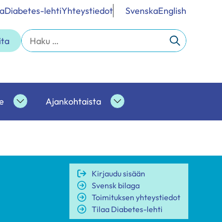
a
Diabetes-lehti
Yhteystiedot
Svenska
English
Haku:
ita
e
Ajankohtaista
Ammattilaisille
Ajankohtaista
alasivut
alasivut
Kirjaudu sisään
Svensk bilaga
Toimituksen yhteystiedot
Tilaa Diabetes-lehti