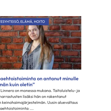
TESYHTEISÖ
,
ELÄMÄ
,
HOITO
aehtoistoiminta on antanut minulle
än kuin oletin”
 Linnero on monessa mukana. Taitoluistelu- ja
arrastusten lisäksi hän on rakentanut
en keinohaimajärjestelmän. Uusin aluevaltaus
aehtoistoiminta: ...