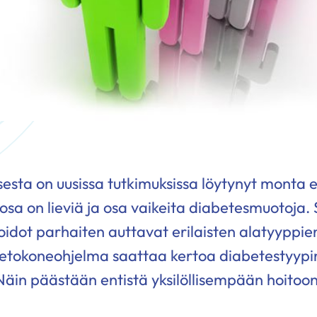
esta on uusissa tutkimuksissa löytynyt monta e
osa on lieviä ja osa vaikeita diabetesmuotoja.
oidot parhaiten auttavat erilaisten alatyyppie
ietokoneohjelma saattaa kertoa diabetestyypi
Näin päästään entistä yksilöllisempään hoitoon