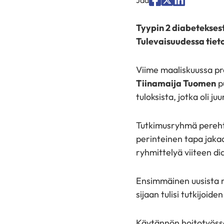
Jaa
Jaa
Jaa
palvelussa
palvelussa
palvelussa
Tyypin 2 diabetekses
"Facebook"
"X"
"LinkedIn"
Tulevaisuudessa tiet
Viime maaliskuussa pr
Tiinamaija Tuomen
p
tuloksista, jotka oli ju
Tutkimusryhmä perehtyi
perinteinen tapa jakaa
ryhmittelyä viiteen di
Ensimmäinen uusista ry
sijaan tulisi tutkijoid
Käytännön hoitotyössä