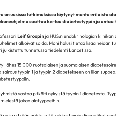
ta on uusissa tutkimuksissa löytynyt monta erilaista a
okoneohjelma saattaa kertoa diabetestyypin ja antaa h
ofessori
Leif Groopin
ja HUS:n endokrinologian klinikan 
uhelimet alkoivat soida. Moni halusi tietää lisää heidän
uri julkistettu tunnetussa tiedelehti Lancetissa.
 lähes 15 000 ruotsalaisen ja suomalaisen diabetesoireisi
 sairaus tyypin 1 ja tyypin 2 diabetekseen on liian suppea
abetestyyppiin.
hmistä vastaa pitkälti nykyistä tyypin 1 diabetesta. Tyy
en mielestä jakaa alatyyppeihin.
 on jo pitkään nähty, että kakkostyypin diabeetikot ova