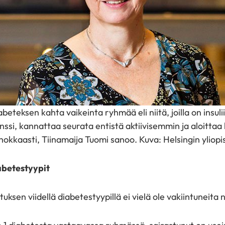
abeteksen kahta vaikeinta ryhmää eli niitä, joilla on insuli
tenssi, kannattaa seurata entistä aktiivisemmin ja aloittaa 
hokkaasti, Tiinamaija Tuomi sanoo. Kuva: Helsingin yliopi
abetestyypit
sen viidellä diabetestyypillä ei vielä ole vakiintuneita n