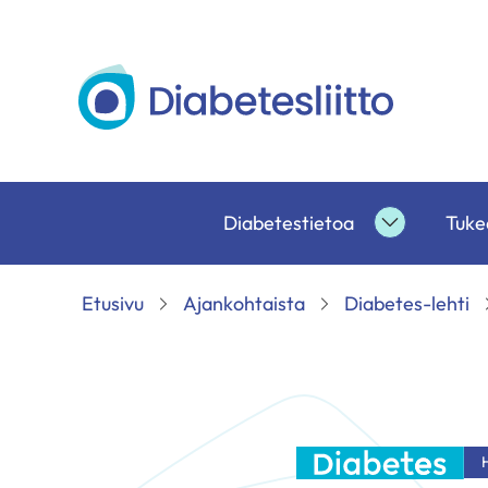
Siirry
sisältöön
Diabetesliitto
Diabetestietoa
Tukea
Diabetesti
alasivut
Etusivu
Ajankohtaista
Diabetes-lehti