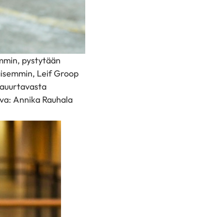
mmin, pystytään
aisemmin, Leif Groop
aauurtavasta
uva: Annika Rauhala