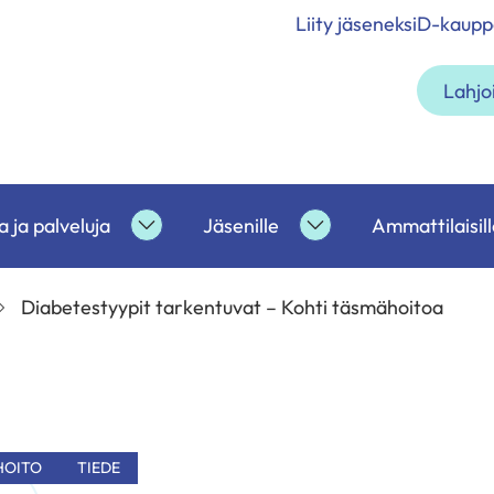
Liity jäseneksi
D-kaupp
Lahjo
 ja palveluja
Jäsenille
Ammattilaisill
etoa
Tukea
Jäsenille
ja
alasivut
palveluja
Diabetestyypit tarkentuvat – Kohti täsmähoitoa
alasivut
HOITO
TIEDE