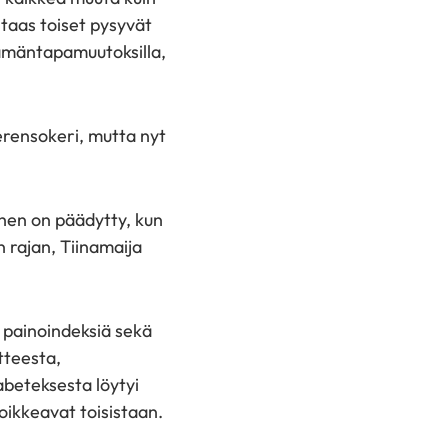
 taas toiset pysyvät
elämäntapamuutoksilla,
erensokeri, mutta nyt
ihen on päädytty, kun
n rajan, Tiinamaija
a painoindeksiä sekä
tteesta,
iabeteksesta löytyi
poikkeavat toisistaan.