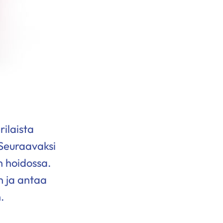
rilaista
 Seuraavaksi
n hoidossa.
n ja antaa
.