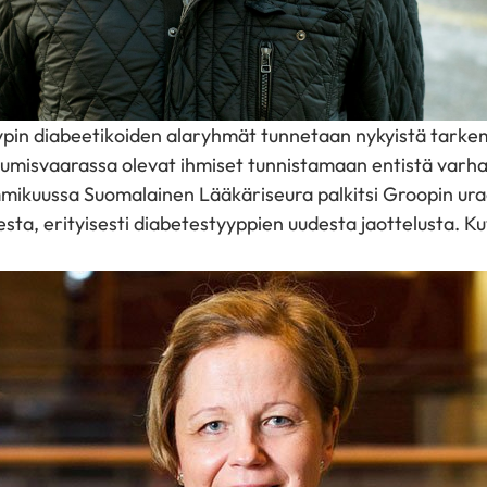
ypin diabeetikoiden alaryhmät tunnetaan nykyistä tarke
umisvaarassa olevat ihmiset tunnistamaan entistä varh
mikuussa Suomalainen Lääkäriseura palkitsi Groopin ur
sta, erityisesti diabetestyyppien uudesta jaottelusta. K