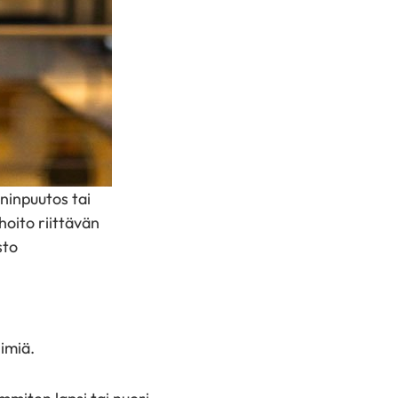
ininpuutos tai
hoito riittävän
sto
imiä.