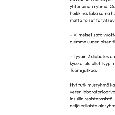
yhtenäinen ryhmä. Osa 
hoikkina. Eikä sama hoi
mutta toiset tarvitseva
– Viimeiset sata vuot
olemme uudenlaisen ti
– Tyypin 2 diabetes o
kyse ei ole ollut tyypi
Tuomi jatkaa.
Nyt tutkimusryhmä kats
veren laboratorioarvoj
insuliiniresistenssistä
neljä erilaista alaryhm