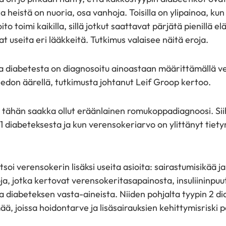
heistä on nuoria, osa vanhoja. Toisilla on ylipainoa, kun
to toimi kaikilla, sillä jotkut saattavat pärjätä pienillä 
t useita eri lääkkeitä. Tutkimus valaisee näitä eroja.
ta diabetesta on diagnosoitu ainoastaan määrittämällä v
edon äärellä, tutkimusta johtanut Leif Groop kertoo.
n tähän saakka ollut eräänlainen romukoppadiagnoosi. Si
n 1 diabeteksesta ja kun verensokeriarvo on ylittänyt tiety
oi verensokerin lisäksi useita asioita: sairastumisikää j
a, jotka kertovat verensokeritasapainosta, insuliininpuu
 ja diabeteksen vasta-aineista. Niiden pohjalta tyypin 2 d
ää, joissa hoidontarve ja lisäsairauksien kehittymisriski 