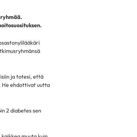
laryhmää.
oitosuosituksen.
osastonylilääkäri
 tutkimusryhmänsä
in ja totesi, että
. He ehdottivat uutta
pin 2 diabetes sen
t kaikkea muuta kuin