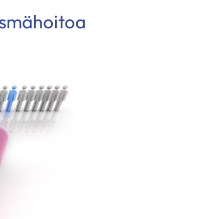
täsmähoitoa