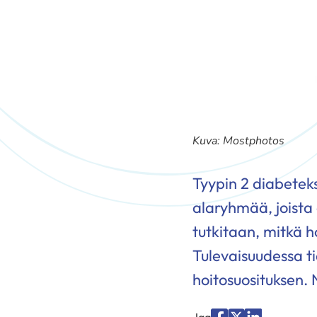
Kuva: Mostphotos
Tyypin 2 diabeteks
alaryhmää, joista 
tutkitaan, mitkä h
Tulevaisuudessa t
hoitosuosituksen. 
Jaa