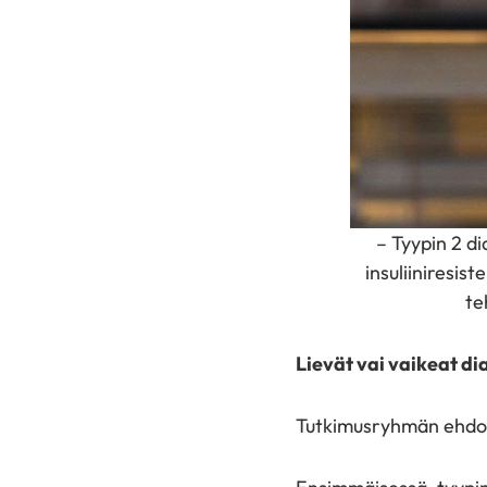
– Tyypin 2 di
insuliiniresis
te
Lievät vai vaikeat di
Tutkimusryhmän ehdotuk