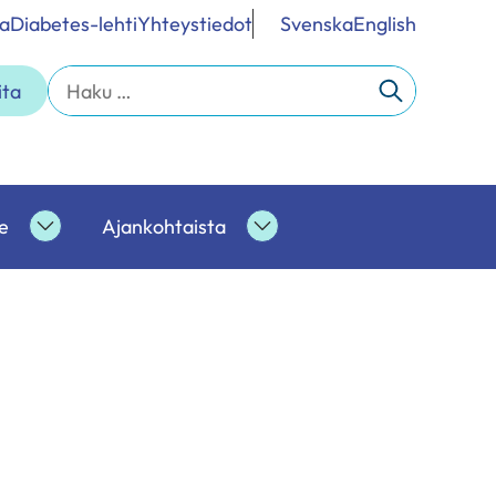
a
Diabetes-lehti
Yhteystiedot
Svenska
English
Haku:
ita
e
Ajankohtaista
Ammattilaisille
Ajankohtaista
alasivut
alasivut