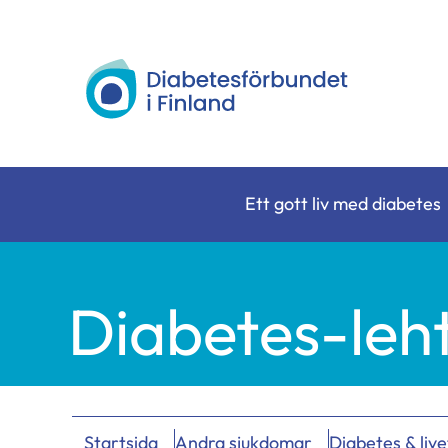
Siirry
sisältöön
Diabetesförbundet
Ett gott liv med diabetes
Diabetes-leht
Startsida
Andra sjukdomar
Diabetes & live