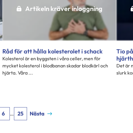
Artikeln kräver inloggning
Råd för att hålla kolesterolet i schack
Tio p
hjärt
Kolesterol är en byggsten i våra celler, men för
mycket kolesterol i blodbanan skadar blodkärl och
Det är 
hjärta. Våra ...
slurk ko
6
…
25
Nästa