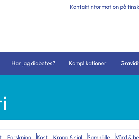
Kontaktinformation på fins
Har jag diabetes?
Komplikationer
Gravidi
i
t
Forskning
Kost
Kropp & själ
Samhälle
Vård & b