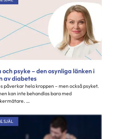
 och psyke – den osynliga länken i
n av diabetes
s påverkar hela kroppen – men också psyket.
en kan inte behandlas bara med
kermätare. …
& SJÄL