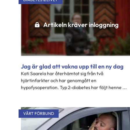
Artikeln kräver inloggning
Jag är glad att vakna upp till en ny dag
Kati Saarela har återhämtat sig från två
hjärtinfarkter och har genomgått en
hypofysoperation. Typ 2-diabetes har följt henne ...
VÅRT FÖRBUND