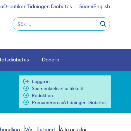
ka
D-butiken
Tidningen Diabetes
Suomi
English
Sök
efter:
tetsdiabetes
Donera
Logga in
Suomenkieliset artikkelit
Redaktion
Prenumerera på tidningen Diabetes
ehandling
Vårt förbund
Alla artiklar