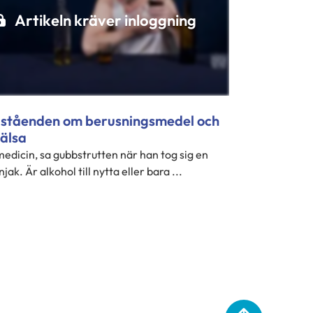
Artikeln kräver inloggning
åståenden om berusningsmedel och
hälsa
medicin, sa gubbstrutten när han tog sig en
njak. Är alkohol till nytta eller bara ...