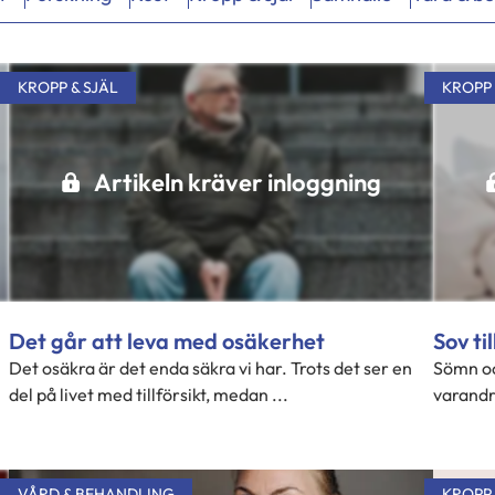
KROPP & SJÄL
KROPP 
Artikeln kräver inloggning
Det går att leva med osäkerhet
Sov ti
Det osäkra är det enda säkra vi har. Trots det ser en
Sömn och
del på livet med tillförsikt, medan ...
varandra
VÅRD & BEHANDLING
KROPP 