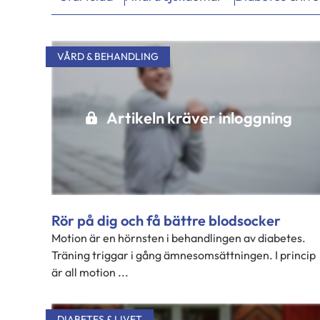
Hakutulokset
VÅRD & BEHANDLING
Artikeln kräver inloggning
Rör på dig och få bättre blodsocker
Motion är en hörnsten i behandlingen av diabetes.
Träning triggar i gång ämnesomsättningen. I princip
är all motion ...
DIABETES & LIVET