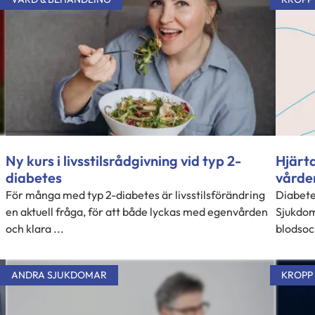
Ny kurs i livsstilsrådgivning vid typ 2-
Hjärta
diabetes
vårde
För många med typ 2-diabetes är livsstilsförändring
Diabete
en aktuell fråga, för att både lyckas med egenvården
Sjukdom
och klara ...
blodsoc
ANDRA SJUKDOMAR
KROPP 