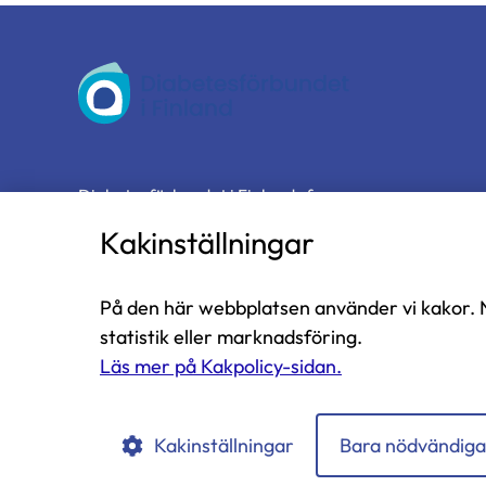
Diabetesförbundet
Diabetesförbundet i Finland rf
Näsilinnankatu 26
Kakinställningar
33200 Tammerfors
tfn 03-2860 111 (mån-fre 9-13)
På den här webbplatsen använder vi kakor. 
diabetesliitto@diabetes.fi
statistik eller marknadsföring.
Läs mer på Kakpolicy-sidan.
Diabetesförbundet
Diabetesförbundet
Diabetesförbundet
Instagramissa
Facebookissa
LinkedIn:ssä
Kakinställningar
Bara nödvändiga
Kakpolicy
Integritetspolicy