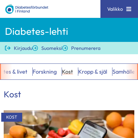
Siirry
Diabetesförbundet
Valikko
sisältöön
Diabetes-lehti
Kirjaudu
Suomeksi
Prenumerera
etes & livet
Forskning
Kost
Kropp & själ
Samhälle
Kost
Hakutulokset
KOST