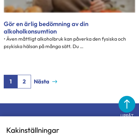
Gör en ärlig bedömning av din
alkoholkonsumtion
• Även måttligt alkoholbruk kan påverka den fysiska och
psykiska hälsan på många sätt. Du …
1
2
Nästa
UPPÅT
Diabetesförbundet
Kakinställningar