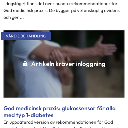
I dagsläget finns det över hundra rekommendationer för
God medicinsk praxis. De bygger på vetenskaplig evidens
och ger ...
VÅRD & BEHANDLING
Artikeln kräver inloggning
God medicinsk praxis: glukossensor för alla
med typ 1-diabetes
En uppdaterad version av rekommendationen för God