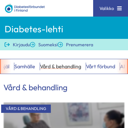
Siirry
Diabetesförbundet
Valikko
sisältöön
Diabetes-lehti
Kirjaudu
Suomeksi
Prenumerera
 själ
Samhälle
Vård & behandling
Vårt förbund
All
Vård & behandling
Hakutulokset
VÅRD & BEHANDLING