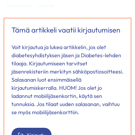
"Facebook"
"X"
"LinkedIn"
Jaksaminen
Liikunta
Tämä artikkeli vaatii kirjautumisen
Voit kirjautua ja lukea artikkelin, jos olet
diabetesyhdistyksen jäsen ja Diabetes-lehden
tilaaja. Kirjautumiseen tarvitset
jäsenrekisteriin merkityn sähköpostiosoitteesi.
Salasanan luot ensimmäisellä
kirjautumiskerralla. HUOM! Jos olet jo
ladannut mobiilijäsenkortin, käytä sen
tunnuksia. Jos tilaat uuden salasanan, vaihtuu
se myös mobiilijäsenkorttiin.