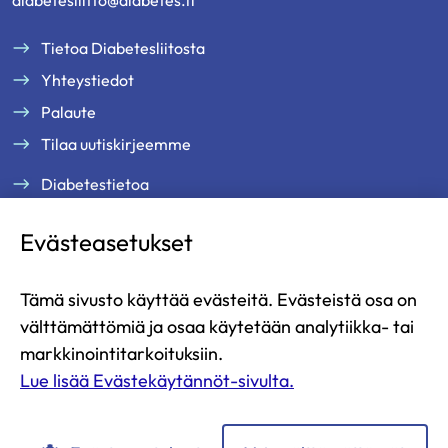
diabetesliitto@diabetes.fi
Tietoa Diabetesliitosta
Yhteystiedot
Palaute
Tilaa uutiskirjeemme
Diabetestietoa
Tukea ja palveluja
Evästeasetukset
Jäsenille
Ammattilaisille
Tämä sivusto käyttää evästeitä. Evästeistä osa on
Ajankohtaista
välttämättömiä ja osaa käytetään analytiikka- tai
Yritysyhteistyö ja kumppanuus
markkinointitarkoituksiin.
Lue lisää Evästekäytännöt-sivulta.
Lahjoita
Liity jäseneksi