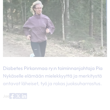
Diabetes Pirkanmaa ry:n toiminnanjohtaja Pia
Nykäselle elämään mielekkyyttä ja merkitystä
antavat läheiset, työ ja rakas juoksuharrastus.
Jaa
Jaa
Jaa
Jaa
palvelussa
palvelussa
palvelussa