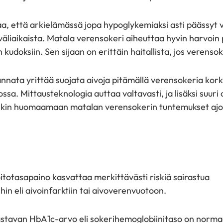
a, että arkielämässä jopa hypoglykemiaksi asti päässyt 
äliaikaista. Matala verensokeri aiheuttaa hyvin harvoin 
 kudoksiin. Sen sijaan on erittäin haitallista, jos verenso
kannata yrittää suojata aivoja pitämällä verensokeria kork
sa. Mittausteknologia auttaa valtavasti, ja lisäksi suuri
tsekin huomaamaan matalan verensokerin tuntemukset ajo
totasapaino kasvattaa merkittävästi riskiä sairastua
hin eli aivoinfarktiin tai aivoverenvuotoon.
astavan HbA1c-arvo eli sokerihemoglobiinitaso on norma