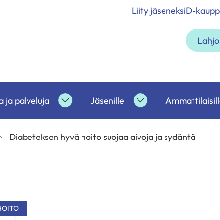
Liity jäseneksi
D-kaupp
Lahjo
 ja palveluja
Jäsenille
Ammattilaisill
etoa
Tukea
Jäsenille
ja
alasivut
palveluja
Diabeteksen hyvä hoito suojaa aivoja ja sydäntä
alasivut
HOITO