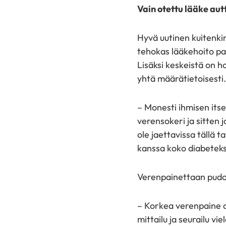
Vain otettu lääke aut
Hyvä uutinen kuitenkin 
tehokas lääkehoito pa
Lisäksi keskeistä on h
yhtä määrätietoisesti.
– Monesti ihmisen itsen
verensokeri ja sitten
ole jaettavissa tällä t
kanssa koko diabeteks
Verenpainettaan pudot
– Korkea verenpaine o
mittailu ja seurailu v