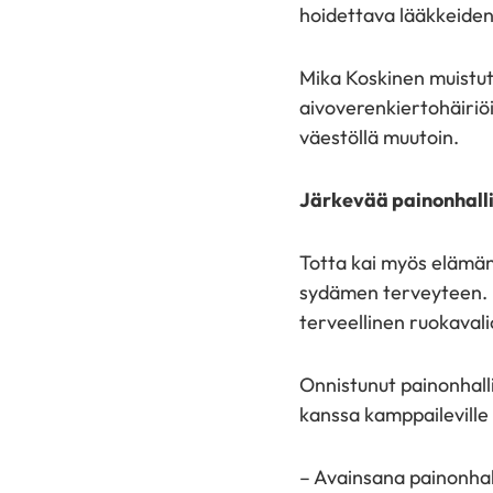
hoidettava lääkkeiden 
Mika Koskinen muistutt
aivoverenkiertohäiriöi
väestöllä muutoin.
Järkevää painonhall
Totta kai myös elämän
sydämen terveyteen. K
terveellinen ruokavalio
Onnistunut painonhalli
kanssa kamppaileville 
– Avainsana painonhall