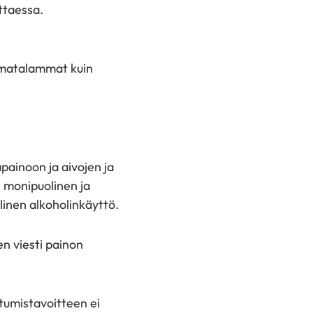
ttaessa.
n matalammat kuin
painoon ja aivojen ja
 monipuolinen ja
llinen alkoholinkäyttö.
en viesti painon
htumistavoitteen ei