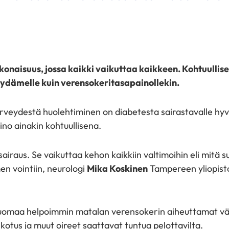
konaisuus, jossa kaikki vaikuttaa kaikkeen. Kohtuullis
, sydämelle kuin verensokeritasapainollekin.
rveydestä huolehtiminen on diabetesta sairastavalle hyv
no ainakin kohtuullisena.
airaus. Se vaikuttaa kehon kaikkiin valtimoihin eli mitä
en vointiin, neurologi
Mika Koskinen
Tampereen yliopisto
huomaa helpoimmin matalan verensokerin aiheuttamat vä
ikotus ja muut oireet saattavat tuntua pelottavilta.