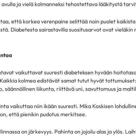
avulla ja vielä kolmanneksi tehostettava lääkitystä tarvi
aa, että korkea verenpaine selittää noin puolet kaikista
stä. Diabetesta sairastavilla suositusarvot ovat vieläki
intaa
tavat vaikuttavat suuresti diabeteksen hyvään hoitotasa
aikkia kolmea edistävät samat tutut hyvät tottumukset:
, säännöllinen liikunta, riittävä uni, savuttomuus ja malti
nta vaikuttaa niin ikään suuresti. Mika Koskisen lohdullin
on, että pienikin pudotus merkitsee.
innassa on järkevyys. Pahinta on jojoilu alas ja ylös. Lai