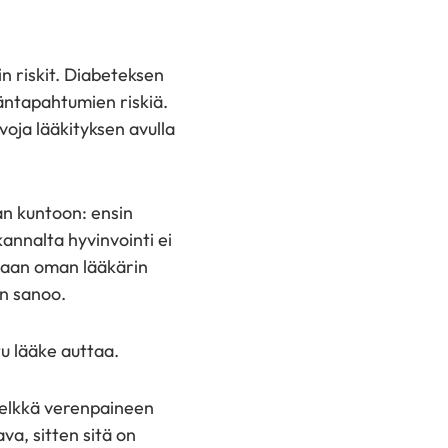
in riskit. Diabeteksen
äntapahtumien riskiä.
voja lääkityksen avulla
aan kuntoon: ensin
annalta hyvinvointi ei
tamaan oman lääkärin
en sanoo.
u lääke auttaa.
 pelkkä verenpaineen
va, sitten sitä on