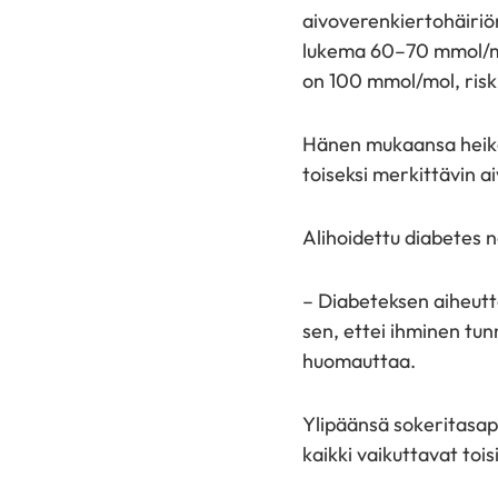
aivoverenkiertohäiriö
lukema 60–70 mmol/mo
on 100 mmol/mol, risk
Hänen mukaansa heiko
toiseksi merkittävin a
Alihoidettu diabetes n
– Diabeteksen aiheutt
sen, ettei ihminen tun
huomauttaa.
Ylipäänsä sokeritasap
kaikki vaikuttavat tois