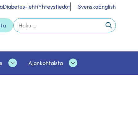
a
Diabetes-lehti
Yhteystiedot
Svenska
English
Haku:
ita
e
Ajankohtaista
Ammattilaisille
Ajankohtaista
alasivut
alasivut