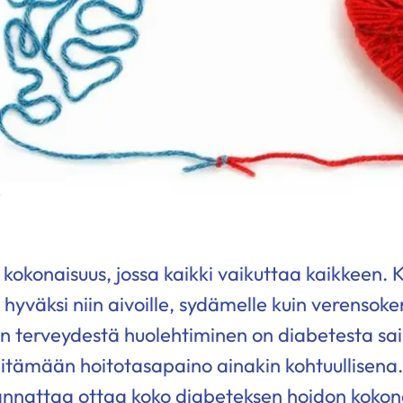
kokonaisuus, jossa kaikki vaikuttaa kaikkeen. K
yväksi niin aivoille, sydämelle kuin verensoke
n terveydestä huolehtiminen on diabetesta sai
pitämään hoitotasapaino ainakin kohtuullisena.
annattaa ottaa koko diabeteksen hoidon kokona