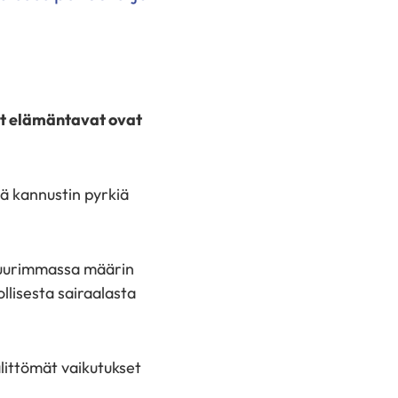
et elämäntavat ovat
ä kannustin pyrkiä
 suurimmassa määrin
llisesta sairaalasta
littömät vaikutukset