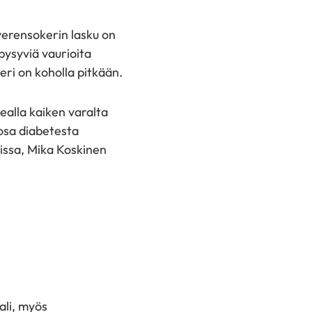
verensokerin lasku on
pysyviä vaurioita
keri on koholla pitkään.
ealla kaiken varalta
 osa diabetesta
issa, Mika Koskinen
ali, myös