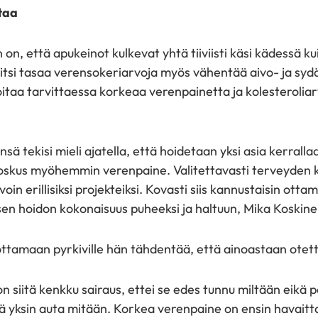
taa
on, että apukeinot kulkevat yhtä tiiviisti käsi kädessä ku
itsi tasaa verensokeriarvoja myös vähentää aivo- ja syd
oitaa tarvittaessa korkeaa verenpainetta ja kolesteroliar
sä tekisi mieli ajatella, että hoidetaan yksi asia kerrall
 joskus myöhemmin verenpaine. Valitettavasti terveyden k
avoin erillisiksi projekteiksi. Kovasti siis kannustaisin ot
en hoidon kokonaisuus puheeksi ja haltuun, Mika Koskin
tamaan pyrkiville hän tähdentää, että ainoastaan otett
n siitä kenkku sairaus, ettei se edes tunnu miltään eikä
ielä yksin auta mitään. Korkea verenpaine on ensin havaitta