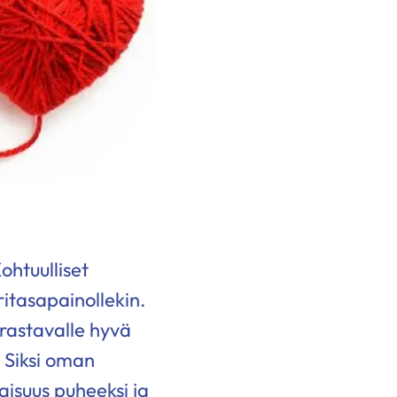
ohtuulliset
ritasapainollekin.
rastavalle hyvä
 Siksi oman
isuus puheeksi ja