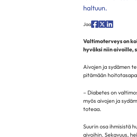
haltuun.
Jaa
Jaa
Jaa
Jaa
palvelussa
palvelussa
palvelussa
Valtimoterveys on ko
"Facebook"
"X"
"LinkedIn"
hyväksi niin aivoille
Aivojen ja sydämen te
pitämään hoitotasapai
– Diabetes on valtimos
myös aivojen ja sydäm
toteaa.
Suurin osa ihmisistä 
aivoihin. Sekavuus, he