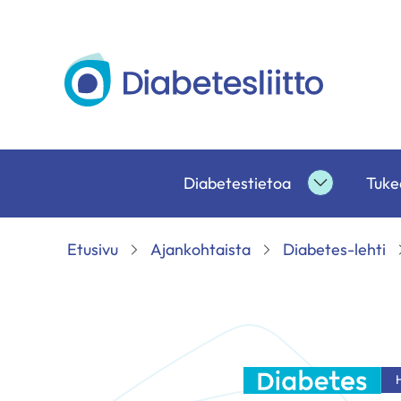
Siirry
sisältöön
Diabetesliitto
Diabetestietoa
Tukea
Diabetesti
alasivut
Etusivu
Ajankohtaista
Diabetes-lehti