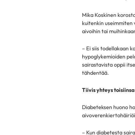
Mika Koskinen korosta
kuitenkin useimmiten v
aivoihin tai muihinkaan
– Ei siis todellakaan 
hypoglykemioiden pelos
sairastavista oppii i
tähdentää.
Tiivis yhteys toisiinsa
Diabeteksen huono hoi
aivoverenkiertohäiriöi
– Kun diabetesta sair