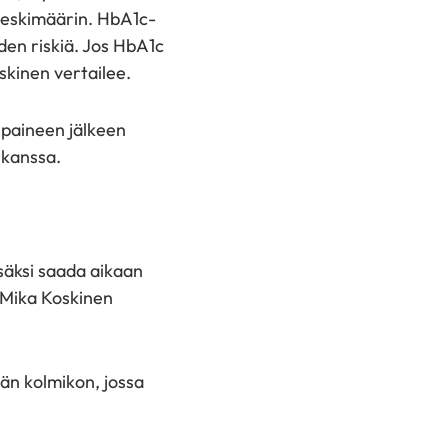
keskimäärin. HbA1c-
en riskiä. Jos HbA1c
kinen vertailee.
paineen jälkeen
 kanssa.
säksi saada aikaan
, Mika Koskinen
än kolmikon, jossa