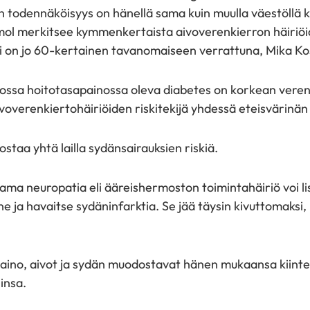
n todennäköisyys on hänellä sama kuin muulla väestöllä 
l merkitsee kymmenkertaista aivoverenkierron häiriöid
i on jo 60-kertainen tavanomaiseen verrattuna, Mika Kos
ssa hoitotasapainossa oleva diabetes on korkean veren
ivoverenkiertohäiriöiden riskitekijä yhdessä eteisvärinän
ostaa yhtä lailla sydänsairauksien riskiä.
ama neuropatia eli ääreishermoston toimintahäiriö voi li
ne ja havaitse sydäninfarktia. Se jää täysin kivuttomaksi
aino, aivot ja sydän muodostavat hänen mukaansa kiinte
iinsa.