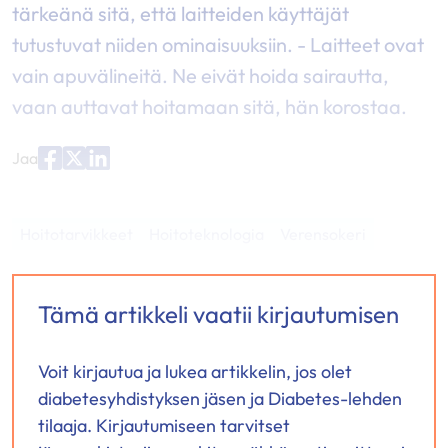
tärkeänä sitä, että laitteiden käyttäjät
tutustuvat niiden ominaisuuksiin. - Laitteet ovat
vain apuvälineitä. Ne eivät hoida sairautta,
vaan auttavat hoitamaan sitä, hän korostaa.
Jaa
Jaa
Jaa
Jaa
palvelussa
palvelussa
palvelussa
"Facebook"
"X"
"LinkedIn"
Hoitotarvikkeet
Hoitoteknologia
Verensokeri
Tämä artikkeli vaatii kirjautumisen
Voit kirjautua ja lukea artikkelin, jos olet
diabetesyhdistyksen jäsen ja Diabetes-lehden
tilaaja. Kirjautumiseen tarvitset