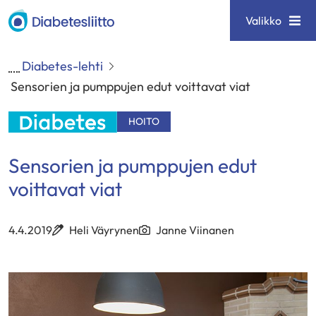
Siirry
Diabetesliitto
Valikko
sisältöön
Diabetes-lehti
Sensorien ja pumppujen edut voittavat viat
HOITO
Sensorien ja pumppujen edut
voittavat viat
4.4.2019
Heli Väyrynen
Janne Viinanen