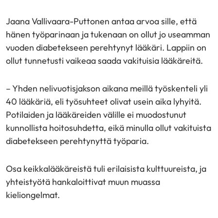
Jaana Vallivaara-Puttonen antaa arvoa sille, että
hänen työparinaan ja tukenaan on ollut jo useamman
vuoden diabetekseen perehtynyt lääkäri. Lappiin on
ollut tunnetusti vaikeaa saada vakituisia lääkäreitä.
– Yhden nelivuotisjakson aikana meillä työskenteli yli
40 lääkäriä, eli työsuhteet olivat usein aika lyhyitä.
Potilaiden ja lääkäreiden välille ei muodostunut
kunnollista hoitosuhdetta, eikä minulla ollut vakituista
diabetekseen perehtynyttä työparia.
Osa keikkalääkäreistä tuli erilaisista kulttuureista, ja
yhteistyötä hankaloittivat muun muassa
kieliongelmat.