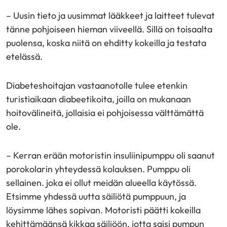
– Uusin tieto ja uusimmat lääkkeet ja laitteet tulevat
tänne pohjoiseen hieman viiveellä. Sillä on toisaalta
puolensa, koska niitä on ehditty kokeilla ja testata
etelässä.
Diabeteshoitajan vastaanotolle tulee etenkin
turistiaikaan diabeetikoita, joilla on mukanaan
hoitovälineitä, jollaisia ei pohjoisessa välttämättä
ole.
– Kerran erään motoristin insuliinipumppu oli saanut
porokolarin yhteydessä kolauksen. Pumppu oli
sellainen. joka ei ollut meidän alueella käytössä.
Etsimme yhdessä uutta säiliötä pumppuun, ja
löysimme lähes sopivan. Motoristi päätti kokeilla
kehittämäänsä kikkaa säiliöön, jotta saisi pumpun