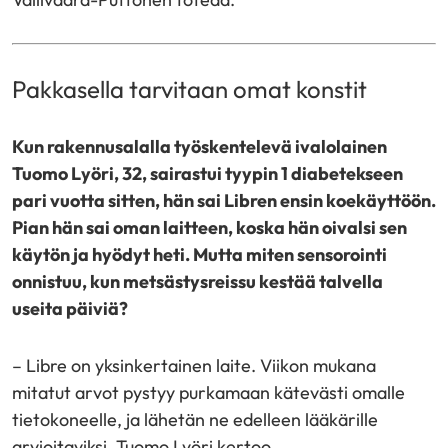
Pakkasella tarvitaan omat konstit
Kun rakennusalalla työskentelevä ivalolainen
Tuomo Lyöri, 32, sairastui tyypin 1 diabetekseen
pari vuotta sitten, hän sai Libren ensin koekäyttöön.
Pian hän sai oman laitteen, koska hän oivalsi sen
käytön ja hyödyt heti. Mutta miten sensorointi
onnistuu, kun metsästysreissu kestää talvella
useita päiviä?
– Libre on yksinkertainen laite. Viikon mukana
mitatut arvot pystyy purkamaan kätevästi omalle
tietokoneelle, ja lähetän ne edelleen lääkärille
arvioitaviksi, Tuomo Lyöri kertoo.