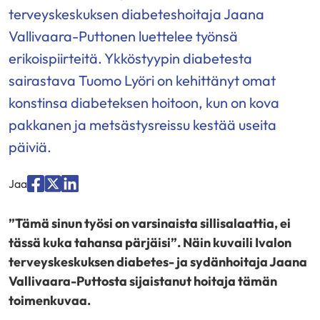
terveyskeskuksen diabeteshoitaja Jaana
Vallivaara-Puttonen luettelee työnsä
erikoispiirteitä. Ykköstyypin diabetesta
sairastava Tuomo Lyöri on kehittänyt omat
konstinsa diabeteksen hoitoon, kun on kova
pakkanen ja metsästysreissu kestää useita
päiviä.
Jaa
Jaa
Jaa
Jaa
palvelussa
palvelussa
palvelussa
”Tämä sinun työsi on varsinaista sillisalaattia, ei
"Facebook"
"X"
"LinkedIn"
tässä kuka tahansa pärjäisi”. Näin kuvaili Ivalon
terveyskeskuksen diabetes- ja sydänhoitaja Jaana
Vallivaara-Puttosta sijaistanut hoitaja tämän
toimenkuvaa.