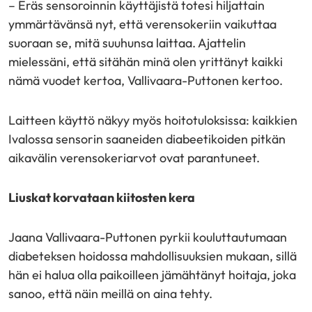
– Eräs sensoroinnin käyttäjistä totesi hiljattain
ymmärtävänsä nyt, että verensokeriin vaikuttaa
suoraan se, mitä suuhunsa laittaa. Ajattelin
mielessäni, että sitähän minä olen yrittänyt kaikki
nämä vuodet kertoa, Vallivaara-Puttonen kertoo.
Laitteen käyttö näkyy myös hoitotuloksissa: kaikkien
Ivalossa sensorin saaneiden diabeetikoiden pitkän
aikavälin verensokeriarvot ovat parantuneet.
Liuskat korvataan kiitosten kera
Jaana Vallivaara-Puttonen pyrkii kouluttautumaan
diabeteksen hoidossa mahdollisuuksien mukaan, sillä
hän ei halua olla paikoilleen jämähtänyt hoitaja, joka
sanoo, että näin meillä on aina tehty.