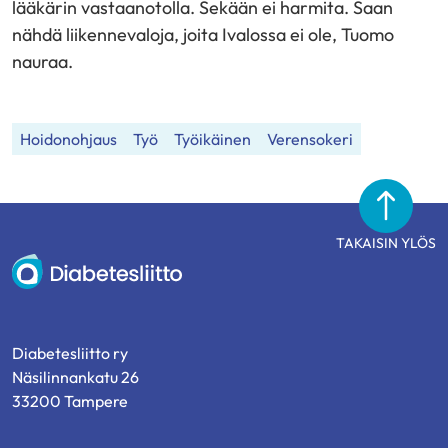
lääkärin vastaanotolla. Sekään ei harmita. Saan
nähdä liikennevaloja, joita Ivalossa ei ole, Tuomo
nauraa.
Hoidonohjaus
Työ
Työikäinen
Verensokeri
TAKAISIN YLÖS
Diabetesliitto
Diabetesliitto ry
Näsilinnankatu 26
33200 Tampere