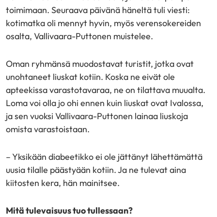
toimimaan. Seuraava päivänä häneltä tuli viesti:
kotimatka oli mennyt hyvin, myös verensokereiden
osalta, Vallivaara-Puttonen muistelee.
Oman ryhmänsä muodostavat turistit, jotka ovat
unohtaneet liuskat kotiin. Koska ne eivät ole
apteekissa varastotavaraa, ne on tilattava muualta.
Loma voi olla jo ohi ennen kuin liuskat ovat Ivalossa,
ja sen vuoksi Vallivaara-Puttonen lainaa liuskoja
omista varastoistaan.
– Yksikään diabeetikko ei ole jättänyt lähettämättä
uusia tilalle päästyään kotiin. Ja ne tulevat aina
kiitosten kera, hän mainitsee.
Mitä tulevaisuus
tuo tullessaan?