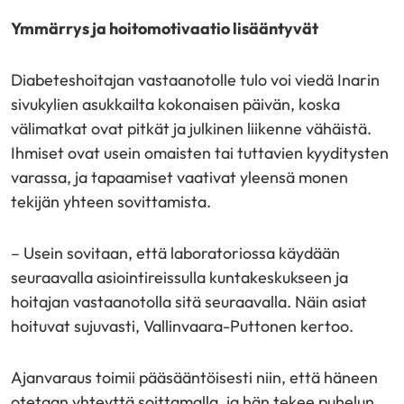
Ymmärrys ja hoitomotivaatio lisääntyvät
Diabeteshoitajan vastaanotolle tulo voi viedä Inarin
sivukylien asukkailta kokonaisen päivän, koska
välimatkat ovat pitkät ja julkinen liikenne vähäistä.
Ihmiset ovat usein omaisten tai tuttavien kyyditysten
varassa, ja tapaamiset vaativat yleensä monen
tekijän yhteen sovittamista.
– Usein sovitaan, että laboratoriossa käydään
seuraavalla asiointireissulla kuntakeskukseen ja
hoitajan vastaanotolla sitä seuraavalla. Näin asiat
hoituvat sujuvasti, Vallinvaara-Puttonen kertoo.
Ajanvaraus toimii pääsääntöisesti niin, että häneen
otetaan yhteyttä soittamalla, ja hän tekee puhelun