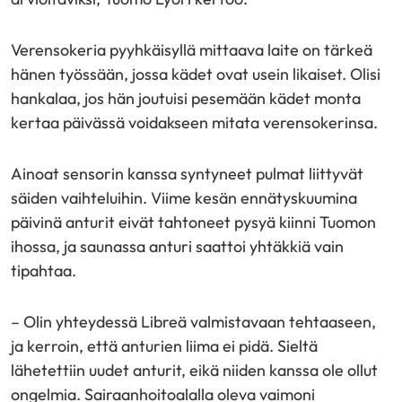
Verensokeria pyyhkäisyllä mittaava laite on tärkeä
hänen työssään, jossa kädet ovat usein likaiset. Olisi
hankalaa, jos hän joutuisi pesemään kädet monta
kertaa päivässä voidakseen mitata verensokerinsa.
Ainoat sensorin kanssa syntyneet pulmat liittyvät
säiden vaihteluihin. Viime kesän ennätyskuumina
päivinä anturit eivät tahtoneet pysyä kiinni Tuomon
ihossa, ja saunassa anturi saattoi yhtäkkiä vain
tipahtaa.
– Olin yhteydessä Libreä valmistavaan tehtaaseen,
ja kerroin, että anturien liima ei pidä. Sieltä
lähetettiin uudet anturit, eikä niiden kanssa ole ollut
ongelmia. Sairaanhoitoalalla oleva vaimoni