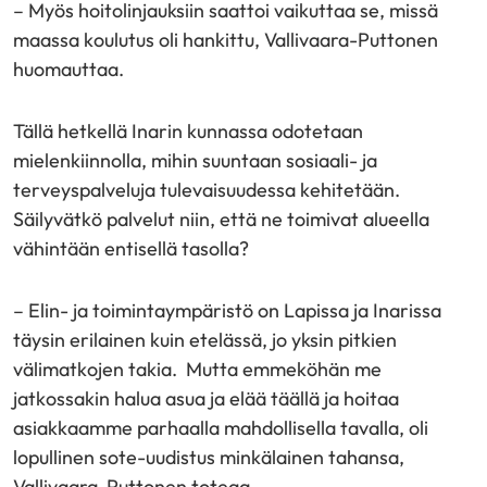
– Myös hoitolinjauksiin saattoi vaikuttaa se, missä
maassa koulutus oli hankittu, Vallivaara-Puttonen
huomauttaa.
Tällä hetkellä Inarin kunnassa odotetaan
mielenkiinnolla, mihin suuntaan sosiaali- ja
terveyspalveluja tulevaisuudessa kehitetään.
Säilyvätkö palvelut niin, että ne toimivat alueella
vähintään entisellä tasolla?
– Elin- ja toimintaympäristö on Lapissa ja Inarissa
täysin erilainen kuin etelässä, jo yksin pitkien
välimatkojen takia.
Mutta emmeköhän me
jatkossakin halua asua ja elää täällä ja hoitaa
asiakkaamme parhaalla mahdollisella tavalla, oli
lopullinen sote-uudistus minkälainen tahansa,
Vallivaara-Puttonen toteaa.