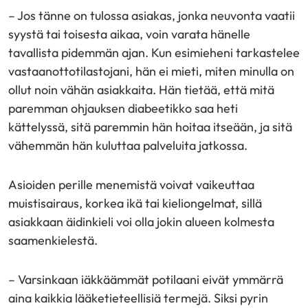
– Jos tänne on tulossa asiakas, jonka neuvonta vaatii
syystä tai toisesta aikaa, voin varata hänelle
tavallista pidemmän ajan. Kun esimieheni tarkastelee
vastaanottotilastojani, hän ei mieti, miten minulla on
ollut noin vähän asiakkaita. Hän tietää, että mitä
paremman ohjauksen diabeetikko saa heti
kättelyssä, sitä paremmin hän hoitaa itseään, ja sitä
vähemmän hän kuluttaa palveluita jatkossa.
Asioiden perille menemistä voivat vaikeuttaa
muistisairaus, korkea ikä tai kieliongelmat, sillä
asiakkaan äidinkieli voi olla jokin alueen kolmesta
saamenkielestä.
– Varsinkaan iäkkäämmät potilaani eivät ymmärrä
aina kaikkia lääketieteellisiä termejä. Siksi pyrin