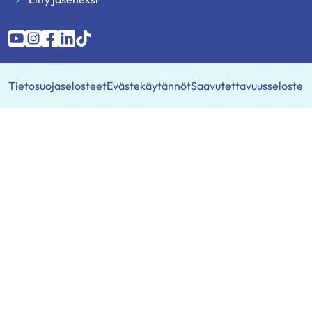
Diabetesliitto
Diabetesliitto
Diabetesliitto
Diabetesliitto
Diabetesliitto
YouTubessa
Instagramissa
Facebookissa
LinkedIn:ssä
TikTokissa
Tietosuojaselosteet
Evästekäytännöt
Saavutettavuusseloste