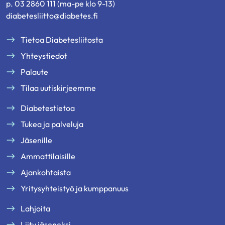
p. 03 2860 111 (ma-pe klo 9-13)
diabetesliitto@diabetes.fi
Tietoa Diabetesliitosta
Yhteystiedot
Palaute
Tilaa uutiskirjeemme
Diabetestietoa
Tukea ja palveluja
Jäsenille
Ammattilaisille
Ajankohtaista
Yritysyhteistyö ja kumppanuus
Lahjoita
Liity jäseneksi