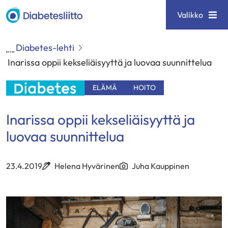
Siirry
Diabetesliitto
Valikko
sisältöön
Diabetes-lehti
Inarissa oppii kekseliäisyyttä ja luovaa suunnittelua
ELÄMÄ
HOITO
Inarissa oppii kekseliäisyyttä ja
luovaa suunnittelua
23.4.2019
Helena Hyvärinen
Juha Kauppinen