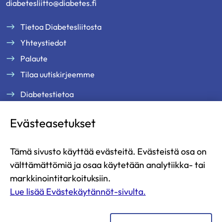
diabetesliitto@diabetes.fi
Tietoa Diabetesliitosta
Yhteystiedot
Palaute
Tilaa uutiskirjeemme
Diabetestietoa
Tukea ja palveluja
Evästeasetukset
Jäsenille
Ammattilaisille
Tämä sivusto käyttää evästeitä. Evästeistä osa on
Ajankohtaista
välttämättömiä ja osaa käytetään analytiikka- tai
Yritysyhteistyö ja kumppanuus
markkinointitarkoituksiin.
Lue lisää Evästekäytännöt-sivulta.
Lahjoita
Liity jäseneksi