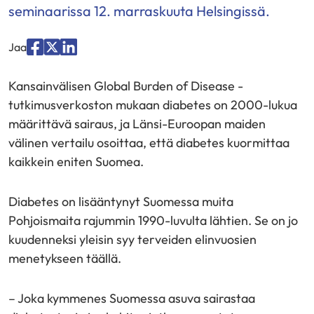
seminaarissa 12. marraskuuta Helsingissä.
Jaa
Jaa
Jaa
Jaa
palvelussa
palvelussa
palvelussa
Kansainvälisen Global Burden of Disease -
"Facebook"
"X"
"LinkedIn"
tutkimusverkoston mukaan diabetes on 2000-lukua
määrittävä sairaus, ja Länsi-Euroopan maiden
välinen vertailu osoittaa, että diabetes kuormittaa
kaikkein eniten Suomea.
Diabetes on lisääntynyt Suomessa muita
Pohjoismaita rajummin 1990-luvulta lähtien. Se on jo
kuudenneksi yleisin syy terveiden elinvuosien
menetykseen täällä.
– Joka kymmenes Suomessa asuva sairastaa