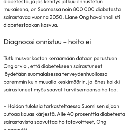
diabetesta, ja jos kehitys jatkuu ennustetun
mukaisena, on Suomessa noin 800 000 diabetesta
sairastavaa vuonna 2050, Liane Ong havainnollisti
diabetestaakan kasvua.
Diagnoosi onnistuu – hoito ei
Tutkimusverkoston keräämään dataan perustuen
Ong arvioi, että diabetekseen sairastuneet
löydetään suomalaisessa terveydenhuollossa
paremmin kuin muualla keskimäärin, ja lähes kaikki
sairastuneet myös saavat tarvitsemaansa hoitoa.
– Hoidon tuloksia tarkasteltaessa Suomi sen sijaan
putoaa kauas kärjestä. Alle 40 prosenttia diabetesta
sairastavista saavuttaa hoitotavoitteet, Ong
huomautti.