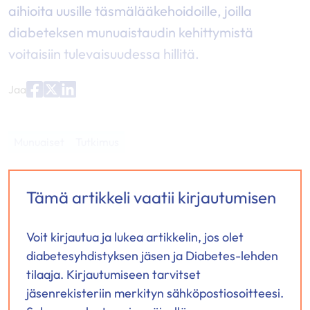
aihioita uusille täsmälääkehoidoille, joilla
diabeteksen munuaistaudin kehittymistä
voitaisiin tulevaisuudessa hillitä.
Jaa
Jaa
Jaa
Jaa
palvelussa
palvelussa
palvelussa
"Facebook"
"X"
"LinkedIn"
Munuaiset
Tutkimus
Tämä artikkeli vaatii kirjautumisen
Voit kirjautua ja lukea artikkelin, jos olet
diabetesyhdistyksen jäsen ja Diabetes-lehden
tilaaja. Kirjautumiseen tarvitset
jäsenrekisteriin merkityn sähköpostiosoitteesi.