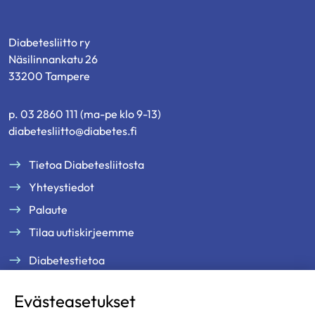
Diabetesliitto ry
Näsilinnankatu 26
33200 Tampere
p. 03 2860 111 (ma-pe klo 9-13)
diabetesliitto@diabetes.fi
Tietoa Diabetesliitosta
Yhteystiedot
Palaute
Tilaa uutiskirjeemme
Diabetestietoa
Tukea ja palveluja
Evästeasetukset
Jäsenille