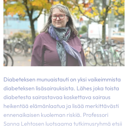
Diabeteksen munuaistauti on yksi vaikeimmista
diabeteksen lisäsairauksista. Lähes joka toista
diabetesta sairastavaa koskettava sairaus
heikentää elämänlaatua ja lisää merkittävästi
ennenaikaisen kuoleman riskiä. Professori
Sanna Lehtosen luotsaama tutkimusryhmä etsii