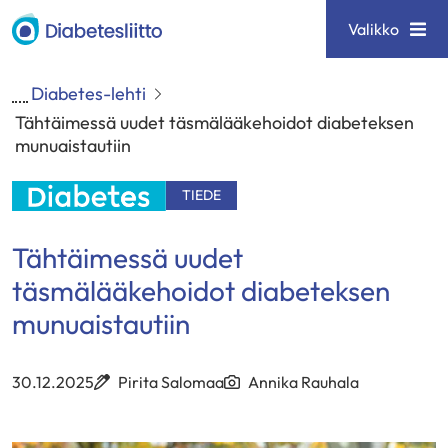
Siirry
Diabetesliitto
Valikko
sisältöön
Diabetes-lehti
Tähtäimessä uudet täsmälääkehoidot diabeteksen
munuaistautiin
TIEDE
Tähtäimessä uudet
täsmälääkehoidot diabeteksen
munuaistautiin
30.12.2025
Pirita Salomaa
Annika Rauhala