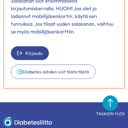
Salasanan luot ensimmäisellä
kirjautumiskerralla. HUOM! Jos olet jo
ladannut mobiilijäsenkortin, käytä sen
tunnuksia. Jos tilaat uuden salasanan, vaihtuu
se myös mobiilijäsenkorttiin.
Kirjaudu
Diabetes-lehden voit tilata tästä
TAKAISIN YLÖS
Diabetesliitto