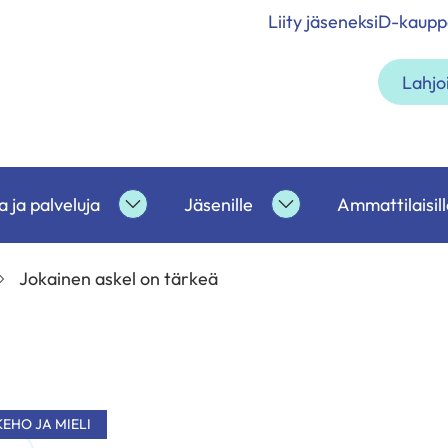
Liity jäseneksi
D-kaupp
Lahjo
 ja palveluja
Jäsenille
Ammattilaisill
etoa
Tukea
Jäsenille
ja
alasivut
palveluja
Jokainen askel on tärkeä
alasivut
KEHO JA MIELI