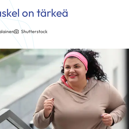
skel on tärkeä
alainen
Shutterstock