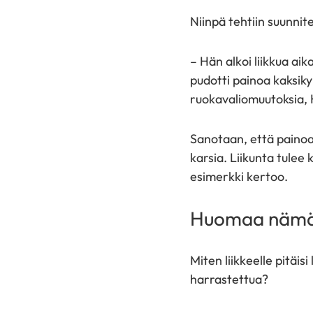
Niinpä tehtiin suunnit
– Hän alkoi liikkua ai
pudotti painoa kaksi
ruokavaliomuutoksia, 
Sanotaan, että painoa 
karsia. Liikunta tule
esimerkki kertoo.
Huomaa nämä 
Miten liikkeelle pitäi
harrastettua?