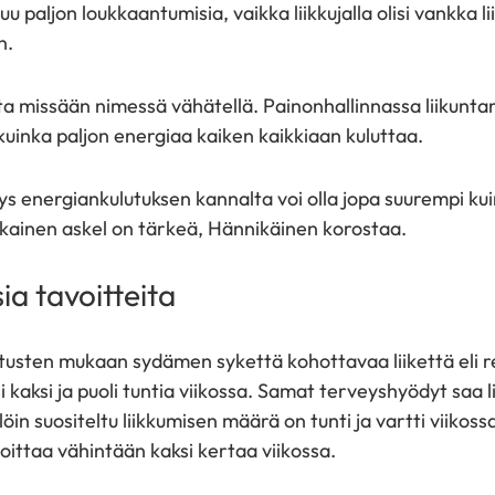
u paljon loukkaantumisia, vaikka liikkujalla olisi vankka l
n.
ta missään nimessä vähätellä. Painonhallinnassa liikunta
kuinka paljon energiaa kaiken kaikkiaan kuluttaa.
ys energiankulutuksen kannalta voi olla jopa suurempi kui
okainen askel on tärkeä, Hännikäinen korostaa.
ia tavoitteita
itusten mukaan sydämen sykettä kohottavaa liikettä eli re
i kaksi ja puoli tuntia viikossa. Samat terveyshyödyt saa 
löin suositeltu liikkumisen määrä on tunti ja vartti viikoss
arjoittaa vähintään kaksi kertaa viikossa.