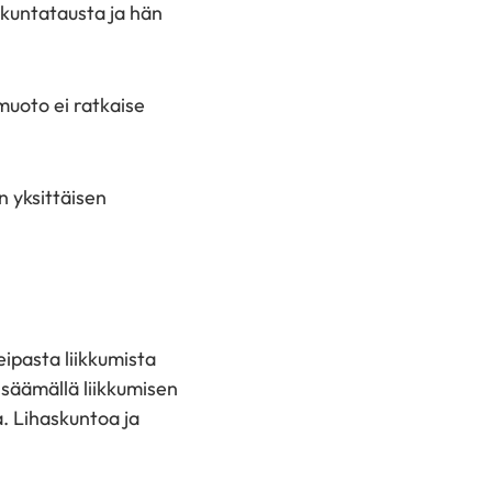
iikuntatausta ja hän
muoto ei ratkaise
n yksittäisen
ipasta liikkumista
lisäämällä liikkumisen
a. Lihaskuntoa ja