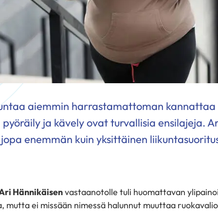
iikuntaa aiemmin harrastamattoman kannattaa l
i, pyöräily ja kävely ovat turvallisia ensilajeja. 
jopa enemmän kuin yksittäinen liikuntasuoritu
Ari Hännikäisen
vastaanotolle tuli huomattavan ylipaino
a, mutta ei missään nimessä halunnut muuttaa ruokavali