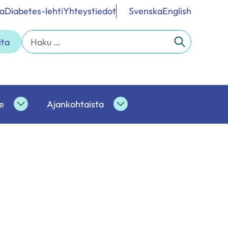
a
Diabetes-lehti
Yhteystiedot
Svenska
English
Haku:
ita
e
Ajankohtaista
Ammattilaisille
Ajankohtaista
alasivut
alasivut