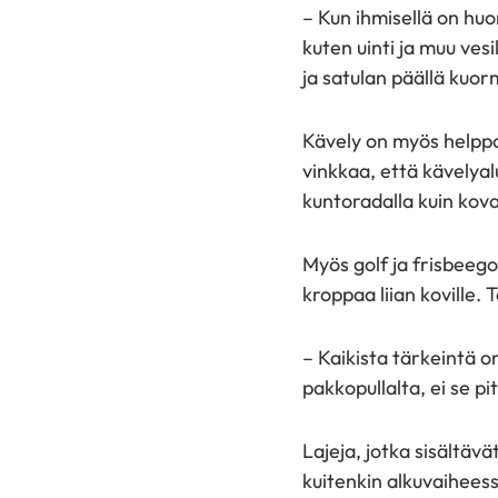
– Kun ihmisellä on huo
kuten uinti ja muu vesi
ja satulan päällä kuorm
Kävely on myös helppo
vinkkaa, että kävelyal
kuntoradalla kuin koval
Myös golf ja frisbeego
kroppaa liian koville. 
– Kaikista tärkeintä on
pakkopullalta, ei se pi
Lajeja, jotka sisältävä
kuitenkin alkuvaiheess