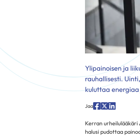
Ylipainoisen ja l
rauhallisesti. Uint
kuluttaa energiaa 
Jaa
Jaa
Jaa
Jaa
palvelussa
palvelussa
palvelussa
Kerran urheilulääkäri
"Facebook"
"X"
"LinkedIn"
halusi pudottaa paino