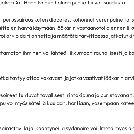
ääkäri Ari Hännikäinen haluaa puhua turvallisuudesta.
in perussairaus kuten diabetes, kohonnut verenpaine tai 
osittelen häntä käymään lääkärin vastaanotolla ennen li
voi arvioida tilannetta ja määrätä tarvittaessa jatkotutki
stamaton ihminen voi lähteä liikkumaan rauhallisesti ja k
otka täytyy ottaa vakavasti ja jotka vaativat lääkärin arv
soireet tuntuvat tavallisesti rintakipuna ja puristavana 
pu voi myös säteillä kaulaan, hartiaan, vasempaan käteen
sairastavilla ja ikääntyneillä sydänoire voi ilmetä myös äk