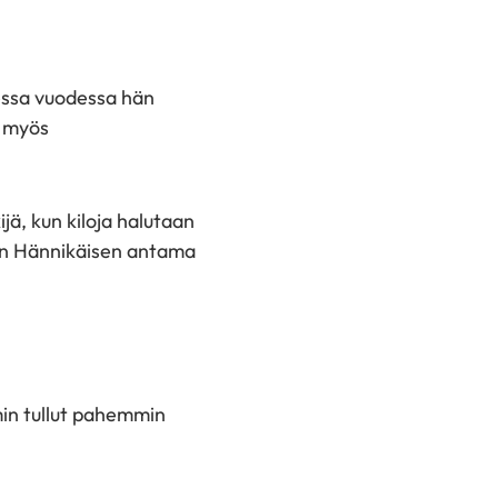
lessa vuodessa hän
n myös
jä, kun kiloja halutaan
ten Hännikäisen antama
mmin tullut pahemmin