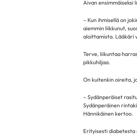
Aivan ensimmäiseksi l
– Kun ihmisellä on jok
aiemmin liikkunut, su
aloittamista. Lääkäri 
Terve, liikuntaa harra
pikkuhiljaa.
On kuitenkin oireita, j
– Sydänperäiset rasitu
Sydänperäinen rintaki
Hännikäinen kertoo.
Erityisesti diabetesta 