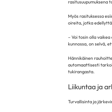
rasitusuupumuksena ta
Myös rasituksessa esi
oireita, jotka edellytt
– Voi tosin olla vaike
kunnossa, on selvä, et
Hännikäinen rauhoittel
automaattisesti tarkoi
tukirangasta.
Liikuntaa ja ar
Turvallisinta ja järkevi