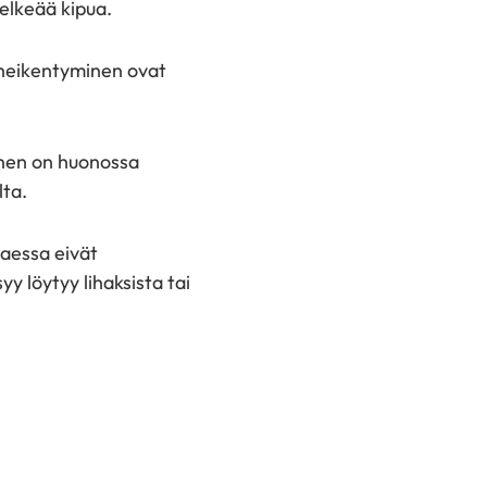
elkeää kipua.
 heikentyminen ovat
inen on huonossa
lta.
taessa eivät
y löytyy lihaksista tai