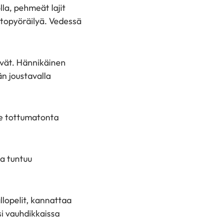
lla, pehmeät lajit
untopyöräilyä. Vedessä
ävät. Hännikäinen
än joustavalla
ane tottumatonta
ta tuntuu
allopelit, kannattaa
si vauhdikkaissa