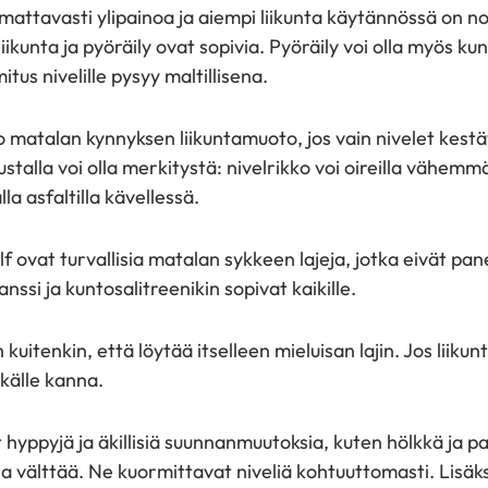
mattavasti ylipainoa ja aiempi liikunta käytännössä on no
liikunta ja pyöräily ovat sopivia. Pyöräily voi olla myös k
itus nivelille pysyy maltillisena.
 matalan kynnyksen liikuntamuoto, jos vain nivelet kest
ustalla voi olla merkitystä: nivelrikko voi oireilla vähemm
la asfaltilla kävellessä.
lf ovat turvallisia matalan sykkeen lajeja, jotka eivät p
Tanssi ja kuntosalitreenikin sopivat kaikille.
 kuitenkin, että löytää itselleen mieluisan lajin. Jos liikun
tkälle kanna.
t hyppyjä ja äkillisiä suunnanmuutoksia, kuten hölkkä ja p
a välttää. Ne kuormittavat niveliä kohtuuttomasti. Lisäk