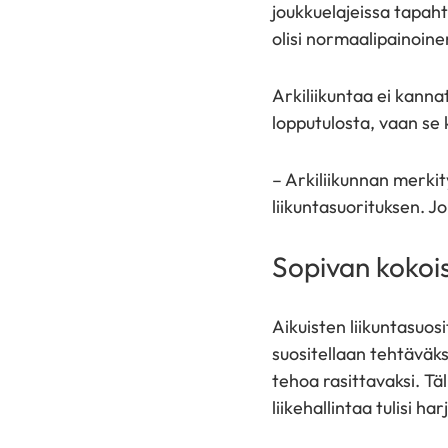
joukkuelajeissa tapahtu
olisi normaalipainoine
Arkiliikuntaa ei kanna
lopputulosta, vaan se 
– Arkiliikunnan merkit
liikuntasuorituksen. J
Sopivan kokois
Aikuisten liikuntasuos
suositellaan tehtäväks
tehoa rasittavaksi. Täl
liikehallintaa tulisi h