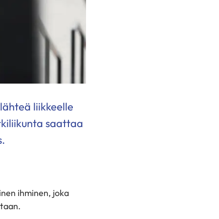
ähteä liikkeelle
Arkiliikunta saattaa
s.
inen ihminen, joka
otaan.