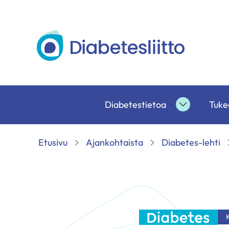
Siirry
sisältöön
Diabetesliitto
Diabetestietoa
Tukea
Diabetesti
alasivut
Etusivu
Ajankohtaista
Diabetes-lehti