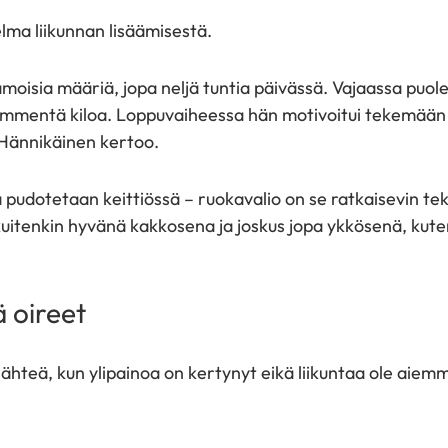
elma liikunnan lisäämisestä.
kamoisia määriä, jopa neljä tuntia päivässä. Vajaassa puo
kymmentä kiloa. Loppuvaiheessa hän motivoitui tekemää
Hännikäinen kertoo.
pudotetaan keittiössä – ruokavalio on se ratkaisevin teki
e kuitenkin hyvänä kakkosena ja joskus jopa ykkösenä, ku
oireet
si lähteä, kun ylipainoa on kertynyt eikä liikuntaa ole aie