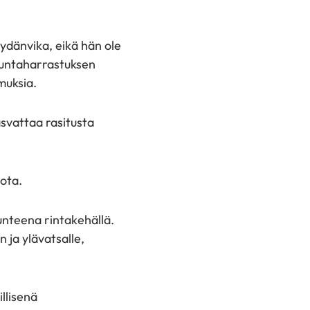
sydänvika, eikä hän ole
ikuntaharrastuksen
muksia.
asvattaa rasitusta
iota.
tunteena rintakehällä.
 ja ylävatsalle,
illisenä