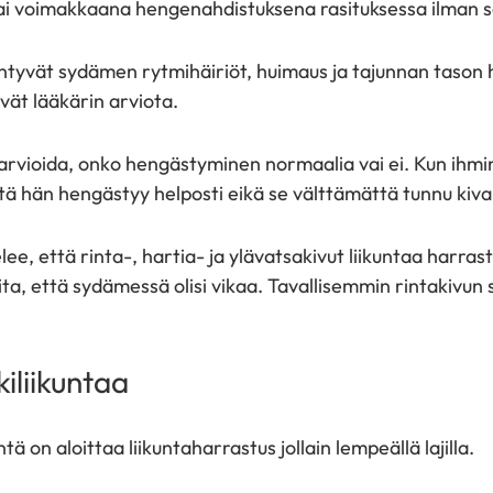
i voimakkaana hengenahdistuksena rasituksessa ilman s
intyvät sydämen rytmihäiriöt, huimaus ja tajunnan tason
ävät lääkärin arviota.
a arvioida, onko hengästyminen normaalia vai ei. Kun ihm
tä hän hengästyy helposti eikä se välttämättä tunnu kiva
ee, että rinta-, hartia- ja ylävatsakivut liikuntaa harras
ta, että sydämessä olisi vikaa. Tavallisemmin rintakivun sy
kiliikuntaa
ntä on aloittaa liikuntaharrastus jollain lempeällä lajilla.