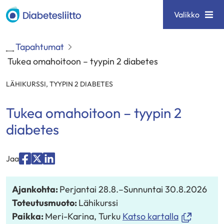
Siirry
Diabetesliitto
Valikko
sisältöön
Tapahtumat
Tukea omahoitoon – tyypin 2 diabetes
LÄHIKURSSI
,
TYYPIN 2 DIABETES
Tukea omahoitoon – tyypin 2
diabetes
Jaa
Jaa
Jaa
Jaa
palvelussa
palvelussa
palvelussa
Ajankohta:
Perjantai 28.8.
–
Sunnuntai 30.8.2026
"Facebook"
"X"
"LinkedIn"
Toteutusmuoto:
Lähikurssi
(avautuu
Paikka:
Meri-Karina, Turku
Katso kartalla