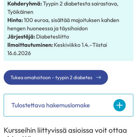
uuteen
Kohderyhmä:
Tyypin 2 diabetesta sairastava
,
ikkunaan,
Työikäinen
siirryt
Hinta:
100 euroa, sisältää majoituksen kahden
toiseen
hengen huoneessa ja täysihoidon
palveluun)
Järjestäjä:
Diabetesliitto
Ilmoittautuminen:
Keskiviikko 1.4.
–
Tiistai
16.6.2026
Tukea omahoitoon – tyypin 2 diabetes
Tulostettava hakemuslomake
Kursseihin liittyvissä asioissa voit ottaa