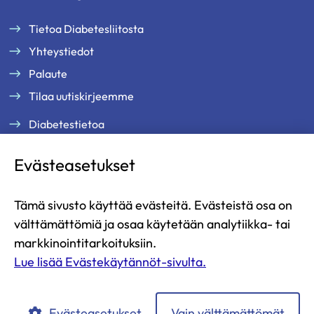
Tietoa Diabetesliitosta
Yhteystiedot
Palaute
Tilaa uutiskirjeemme
Diabetestietoa
Tukea ja palveluja
Evästeasetukset
Jäsenille
Ammattilaisille
Tämä sivusto käyttää evästeitä. Evästeistä osa on
Ajankohtaista
välttämättömiä ja osaa käytetään analytiikka- tai
Yritysyhteistyö ja kumppanuus
markkinointitarkoituksiin.
Lue lisää Evästekäytännöt-sivulta.
Lahjoita
Liity jäseneksi
Evästeasetukset
Vain välttämättömät