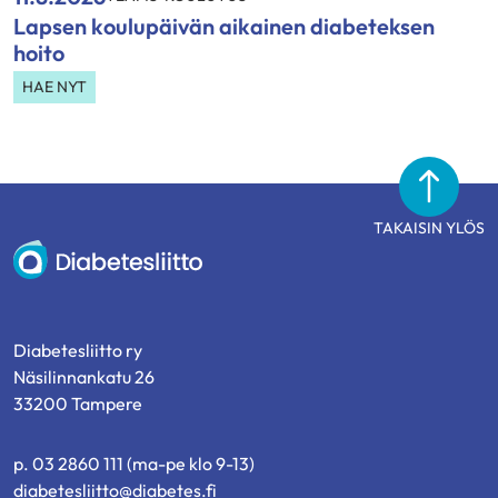
Lapsen koulupäivän aikainen diabeteksen
hoito
HAE NYT
TAKAISIN YLÖS
Diabetesliitto
Diabetesliitto ry
Näsilinnankatu 26
33200 Tampere
p. 03 2860 111 (ma-pe klo 9-13)
diabetesliitto@diabetes.fi