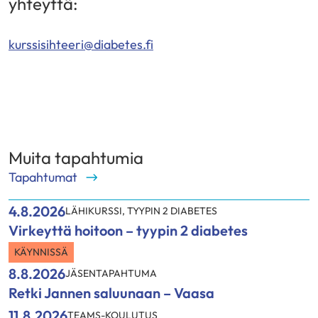
yhteyttä:
kurssisihteeri@diabetes.fi
Muita tapahtumia
Tapahtumat
4.8.2026
LÄHIKURSSI
,
TYYPIN 2 DIABETES
Virkeyttä hoitoon – tyypin 2 diabetes
KÄYNNISSÄ
8.8.2026
JÄSENTAPAHTUMA
Retki Jannen saluunaan – Vaasa
11.8.2026
TEAMS-KOULUTUS