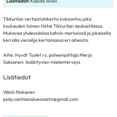
Lisätiedot:
Kaikille avoin
Tikkurilan vertaistukikerho kokoontuu joka
kuukauden toinen tiistai Tikkurilan asukastilassa.
Mukavaa yhdessäoloa kahvin merkeissä ja jokaisella
kerralla vierailija kertomassa eri aiheista.
Aihe: Hyvät Tuulet ry, puheenjohtaja Merja
Saksanen: Ikääntyvien mielenterveys
Lisätiedot
Väinö Niskanen
psdy.vantaanalueosasto@gmail.com