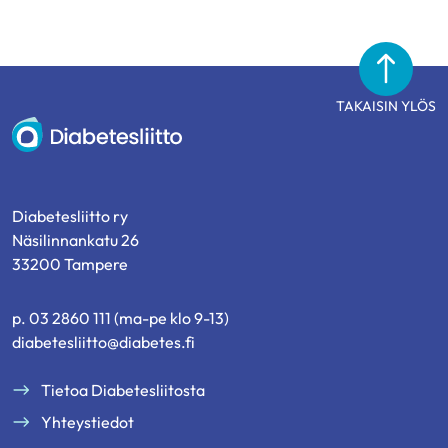
TAKAISIN YLÖS
Diabetesliitto
Diabetesliitto ry
Näsilinnankatu 26
33200 Tampere
p. 03 2860 111 (ma-pe klo 9-13)
diabetesliitto@diabetes.fi
Tietoa Diabetesliitosta
Yhteystiedot