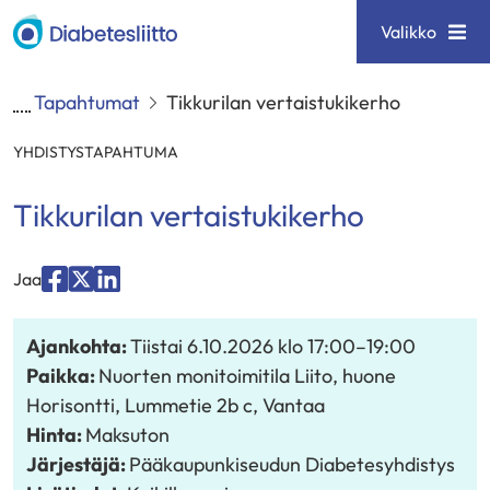
Siirry
Diabetesliitto
Valikko
sisältöön
Tapahtumat
Tikkurilan vertaistukikerho
YHDISTYSTAPAHTUMA
Tikkurilan vertaistukikerho
Jaa
Jaa
Jaa
Jaa
palvelussa
palvelussa
palvelussa
Ajankohta:
Tiistai 6.10.2026
klo 17:00
–
19:00
"Facebook"
"X"
"LinkedIn"
Paikka:
Nuorten monitoimitila Liito, huone
Horisontti, Lummetie 2b c, Vantaa
Hinta:
Maksuton
Järjestäjä:
Pääkaupunkiseudun Diabetesyhdistys