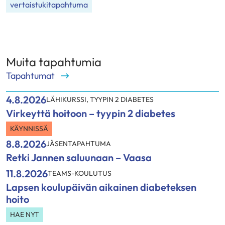
vertaistukitapahtuma
Muita tapahtumia
Tapahtumat
4.8.2026
LÄHIKURSSI
,
TYYPIN 2 DIABETES
Virkeyttä hoitoon – tyypin 2 diabetes
KÄYNNISSÄ
8.8.2026
JÄSENTAPAHTUMA
Retki Jannen saluunaan – Vaasa
11.8.2026
TEAMS-KOULUTUS
Lapsen koulupäivän aikainen diabeteksen
hoito
HAE NYT