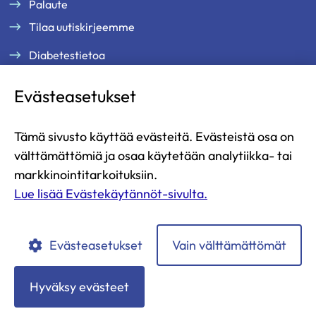
Palaute
Tilaa uutiskirjeemme
Diabetestietoa
Tukea ja palveluja
Evästeasetukset
Jäsenille
Ammattilaisille
Tämä sivusto käyttää evästeitä. Evästeistä osa on
Ajankohtaista
välttämättömiä ja osaa käytetään analytiikka- tai
Yritysyhteistyö ja kumppanuus
markkinointitarkoituksiin.
Lue lisää Evästekäytännöt-sivulta.
Lahjoita
Liity jäseneksi
Evästeasetukset
Vain välttämättömät
Diabetesliitto
Diabetesliitto
Diabetesliitto
Diabetesliitto
Diabetesliitto
YouTubessa
Instagramissa
Facebookissa
LinkedIn:ssä
TikTokissa
Hyväksy evästeet
Tietosuojaselosteet
Evästekäytännöt
Saavutettavuusseloste