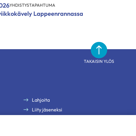
2026
YHDISTYSTAPAHTUMA
viikkokävely Lappeenrannassa
TAKAISIN YLÖS
Lahjoita
Liity jäseneksi