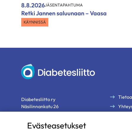
8.8.2026
JÄSENTAPAHTUMA
Retki Jannen saluunaan – Vaasa
KÄYNNISSÄ
Diabetesliitto
Tietoa
Diabetesliitto ry
Näsilinnankatu 26
Yhteys
33200 Tampere
Palau
Evästeasetukset
Tilaa 
p. 03 2860 111 (ma-pe klo 9-13)