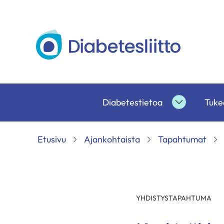
Siirry
sisältöön
Diabetesliitto
Diabetestietoa
Tukea
Diabetesti
alasivut
Etusivu
Ajankohtaista
Tapahtumat
YHDISTYSTAPAHTUMA