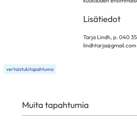
kuukauden ensimmäise
Lisätiedot
Tarja Lindh, p. 040 3
lindhtarja@gmail.com
vertaistukitapahtuma
Muita tapahtumia