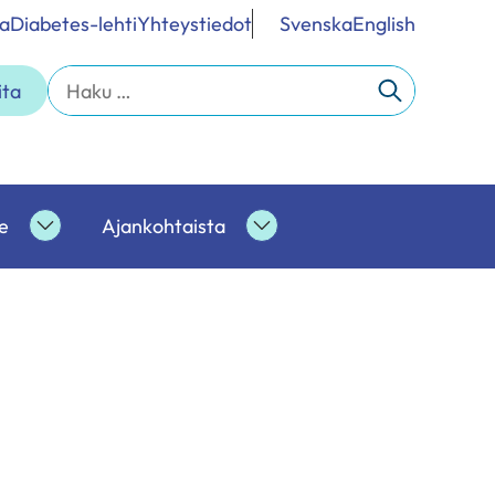
a
Diabetes-lehti
Yhteystiedot
Svenska
English
Haku:
ita
e
Ajankohtaista
Ammattilaisille
Ajankohtaista
alasivut
alasivut