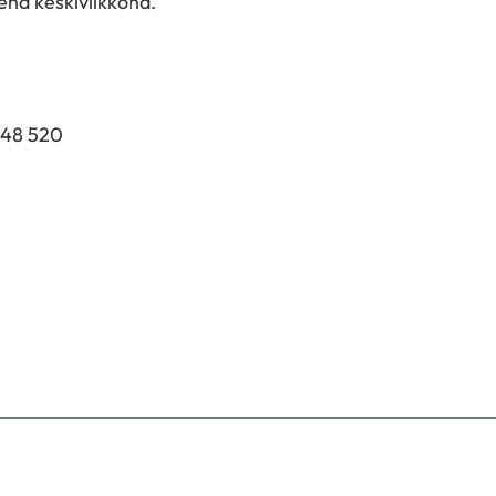
nä keskiviikkona.
548 520