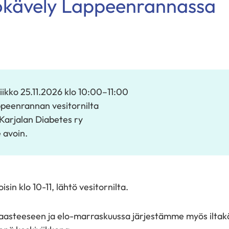
kokävely Lappeenrannassa
iikko 25.11.2026
klo 10:00
–
11:00
peenrannan vesitornilta
Karjalan Diabetes ry
e avoin.
in klo 10-11, lähtö vesitornilta.
asteeseen ja elo-marraskuussa järjestämme myös iltakäv