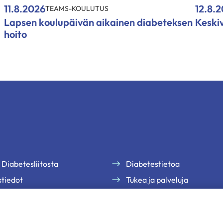
11.8.2026
12.8.
TEAMS-KOULUTUS
Lapsen koulupäivän aikainen diabeteksen
Keski
hoito
 Diabetesliitosta
Diabetestietoa
tiedot
Tukea ja palveluja
te
Jäsenille
uutiskirjeemme
Ammattilaisille