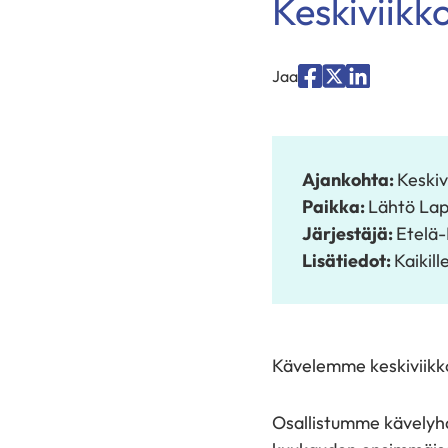
Keskiviik
Jaa
Jaa
Jaa
Jaa
palvelussa
palvelussa
palvelussa
"Facebook"
"X"
"LinkedIn"
Ajankohta:
Keskiv
Paikka:
Lähtö Lap
Järjestäjä:
Etelä-
Lisätiedot:
Kaikill
Kävelemme keskiviikkois
Osallistumme kävelyha