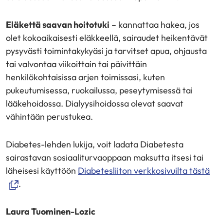
Eläkettä saavan hoitotuki
– kannattaa hakea, jos
olet kokoaikaisesti eläkkeellä, sairaudet heikentävät
pysyvästi toimintakykyäsi ja tarvitset apua, ohjausta
tai valvontaa viikoittain tai päivittäin
henkilökohtaisissa arjen toimissasi, kuten
pukeutumisessa, ruokailussa, peseytymisessä tai
lääkehoidossa. Dialyysihoidossa olevat saavat
vähintään perustukea.
Diabetes-lehden lukija, voit ladata Diabetesta
sairastavan sosiaaliturvaoppaan maksutta itsesi tai
(a
läheisesi käyttöön
Diabetesliiton verkkosivuilta tästä
u
.
ik
si
Laura Tuominen-Lozic