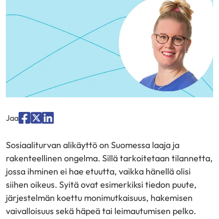
Jaa
Jaa
Jaa
Jaa
palvelussa
palvelussa
palvelussa
Sosiaaliturvan alikäyttö on Suomessa laaja ja
"Facebook"
"X"
"LinkedIn"
rakenteellinen ongelma. Sillä tarkoitetaan tilannetta,
jossa ihminen ei hae etuutta, vaikka hänellä olisi
siihen oikeus. Syitä ovat esimerkiksi tiedon puute,
järjestelmän koettu monimutkaisuus, hakemisen
vaivalloisuus sekä häpeä tai leimautumisen pelko.