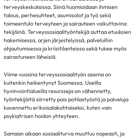
terveyskeskuksissa. Siinä huomioidaan ihmisen
talous, perhesuhteet, asumisolot ja työ sekä
toimeentulo terveyteen ja sairauteen vaikuttavina
tekijöinä. Terveyssosiaalityöntekijä auttaa etuuksien
hakemisessa, arjen järjestelyissä, palveluihin
ohjautumisessa ja kriisitilanteissa sekä tukee myös
sairastuneen läheisiä.
Viime vuosina terveyssosiaalityön asema on
kuitenkin heikentynyt Suomessa. Useilla
hyvinvointialueilla resursseja on vähennetty,
työntekijöitä siirretty pois potilastyöstä ja palveluja
kavennettu erikoisalakohtaiseksi, kuten vain
psykiatrisen hoidon yhteyteen.
Samaan aikaan sosiaaliturva muuttuu nopeasti, ja