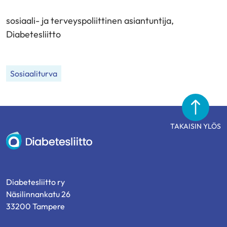
to
pa
sosiaali- ja terveyspoliittinen asiantuntija,
Diabetesliitto
Sosiaaliturva
TAKAISIN YLÖS
Diabetesliitto
Diabetesliitto ry
Näsilinnankatu 26
33200 Tampere