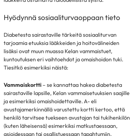
Hyödynnä sosiaaliturvaoppaan tieto
Diabetesta sairastaville tärkeitä sosiaaliturvan
tarjoamia etuuksia lääkkeiden ja hoitovälineiden
lisäksi ovat muun muassa Kelan vammaistuet,
kuntoutuksen eri vaihtoehdot ja omaishoidon tuki.
Tiesitkö esimerkiksi näistä:
Vammaiskortti
– se kannattaa hakea diabetesta
sairastaville lapsille, Kelan vammaisetuuksien saajille
ja esimerkiksi omaishoidettaville. A- eli
avustajamerkinnällä varustettu kortti kertoo, että
henkilö tarvitsee tuekseen avustajan tai tukihenkilön
(kuten läheisensä) esimerkiksi matkustaessaan,
asioidessaan tai osallistuessaan tapahtumiin.