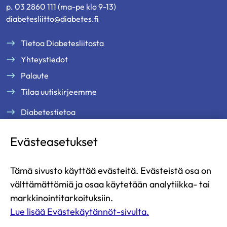
p. 03 2860 111 (ma-pe klo 9-13)
diabetesliitto@diabetes.fi
Tietoa Diabetesliitosta
Yhteystiedot
Palaute
Tilaa uutiskirjeemme
Diabetestietoa
Tukea ja palveluja
Evästeasetukset
Jäsenille
Ammattilaisille
Tämä sivusto käyttää evästeitä. Evästeistä osa on
Ajankohtaista
välttämättömiä ja osaa käytetään analytiikka- tai
Yritysyhteistyö ja kumppanuus
markkinointitarkoituksiin.
Lue lisää Evästekäytännöt-sivulta.
Lahjoita