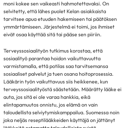
moni kokee sen vaikeasti hahmotettavaksi. On
selvitetty, että lähes puolet Kelan asiakkaista
tarvitsee apua etuuden hakemiseen tai päätöksen
ymmärtämiseen. Järjestelmä ei toimi, jos ihmiset
eivät osaa käyttää sitä tai pääse sen piiriin.
Terveyssosiaalityön tutkimus korostaa, että
sosiaalityö parantaa hoidon vaikuttavuutta
varmistamalla, että potilas saa tarvitsemansa
sosiaaliset palvelut ja tuen osana hoitoprosessia.
Lääkärin työn vaikuttavuus siis heikkenee, kun
terveyssosiaalityöstä säästetään. Määrätty lääke ei
auta, jos sitä ei ole varaa hankkia, eikä
elintapamuutos onnistu, jos elämä on vain
taloudellista selviytymiskamppailua. Suomessa noin
joka neljäs reseptilääkkeiden käyttäjä on jättänyt
lääkkeitä ostamatta taloudellisista syistä.