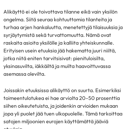
Alikäyttö ei ole toivottava tilanne eikä vain yksilön
ongelma. Siitä seuraa kohtuuttomia tilanteita ja
turhaa arjen hankaluutta, menetettyjä tilaisuuksia ja
syrjäytymistä sekä turvattomuutta. Nämä ovat
raskaita asioita yksilölle ja kalliita yhteiskunnalle.
Erityisen usein etuuksia jää hakematta juuri niiltä,
jotka niitä eniten tarvitsisivat: pienituloisilta,
yksinasuvilta, iäkkäiltä ja muilta haavoittuvassa
asemassa olevilta.
Joissakin etuuksissa alikäyttö on suurta. Esimerkiksi
toimeentulotukea ei hae arviolta 20–50 prosenttia
siihen oikeutetuista, ja joidenkin arvioiden mukaan
jopa yli puolet jää tuen ulkopuolelle. Tämä tarkoittaa
satojen miljoonien eurojen käyttämättä jääviä