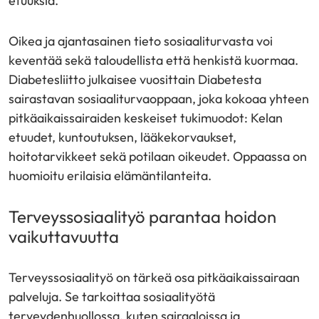
etuuksia.
Oikea ja ajantasainen tieto sosiaaliturvasta voi
keventää sekä taloudellista että henkistä kuormaa.
Diabetesliitto julkaisee vuosittain Diabetesta
sairastavan sosiaaliturvaoppaan, joka kokoaa yhteen
pitkäaikaissairaiden keskeiset tukimuodot: Kelan
etuudet, kuntoutuksen, lääkekorvaukset,
hoitotarvikkeet sekä potilaan oikeudet. Oppaassa on
huomioitu erilaisia elämäntilanteita.
Terveyssosiaalityö parantaa hoidon
vaikuttavuutta
Terveyssosiaalityö on tärkeä osa pitkäaikaissairaan
palveluja. Se tarkoittaa sosiaalityötä
terveydenhuollossa, kuten sairaaloissa ja