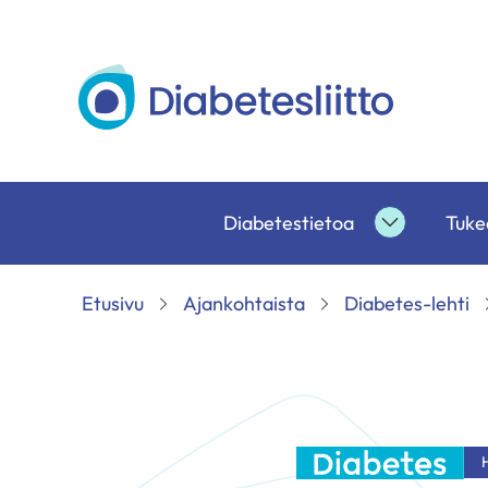
Siirry
sisältöön
Diabetesliitto
Diabetestietoa
Tukea
Diabetesti
alasivut
Etusivu
Ajankohtaista
Diabetes-lehti