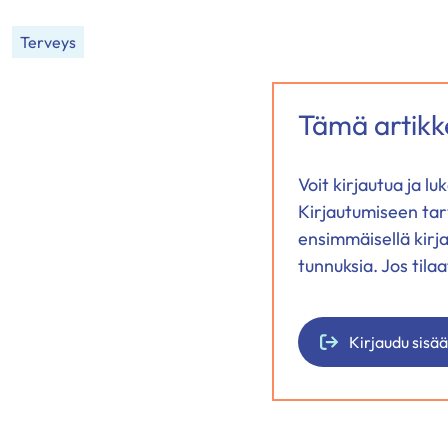
palvelussa
palvelussa
palvelussa
"Facebook"
"X"
"LinkedIn"
Terveys
Tämä artikke
Voit kirjautua ja l
Kirjautumiseen tar
ensimmäisellä kirj
tunnuksia. Jos tila
Kirjaudu sisä