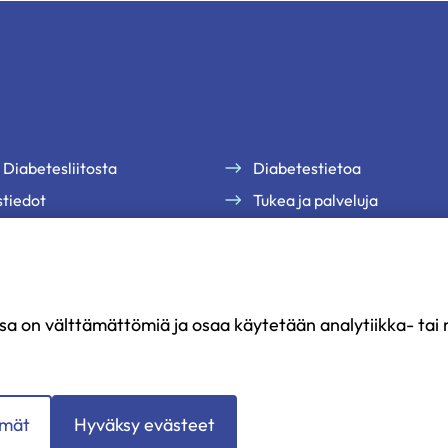
 Diabetesliitosta
Diabetestietoa
tiedot
Tukea ja palveluja
te
Jäsenille
uutiskirjeemme
Ammattilaisille
Ajankohtaista
sa on välttämättömiä ja osaa käytetään analytiikka- tai m
Yritysyhteistyö ja kumppan
ömät
Hyväksy evästeet