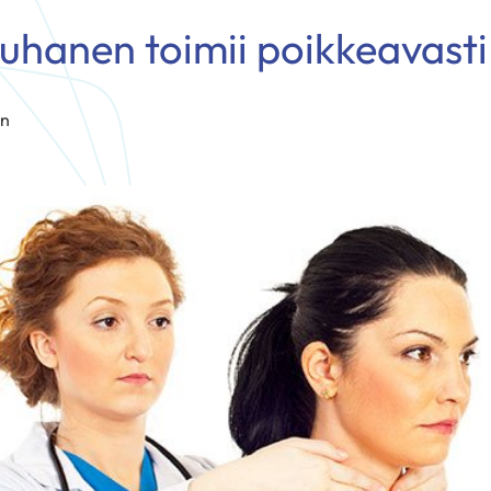
auhanen toimii poikkeavast
en