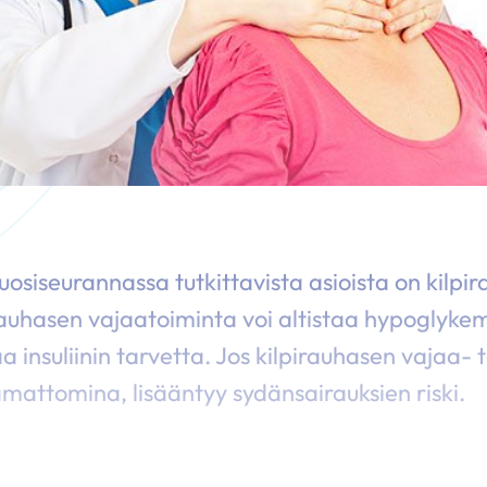
uosiseurannassa tutkittavista asioista on kilpi
auhasen vajaatoiminta voi altistaa hypoglykemi
a insuliinin tarvetta. Jos kilpirauhasen vajaa- t
mattomina, lisääntyy sydänsairauksien riski.