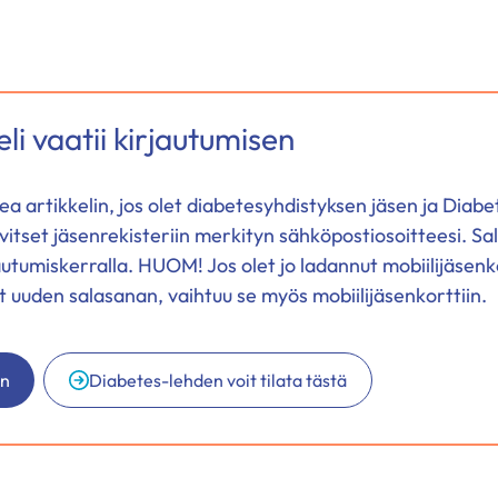
li vaatii kirjautumisen
ukea artikkelin, jos olet diabetesyhdistyksen jäsen ja Diabe
vitset jäsenrekisteriin merkityn sähköpostiosoitteesi. Sa
autumiskerralla. HUOM! Jos olet jo ladannut mobiilijäsenk
at uuden salasanan, vaihtuu se myös mobiilijäsenkorttiin.
än
Diabetes-lehden voit tilata tästä