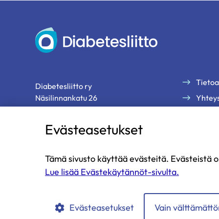
Diabetesliitto
Tietoa
Diabetesliitto ry
Näsilinnankatu 26
Yhteys
33200 Tampere
Palau
Evästeasetukset
Tilaa 
p. 03 2860 111 (ma-pe klo 9-13)
diabetesliitto@diabetes.fi
Tämä sivusto käyttää evästeitä. Evästeistä o
Lue lisää Evästekäytännöt-sivulta.
Diabetesliitto
Diabetesliitto
Diabetesliitto
Diabetesliitto
Diabetesliitto
YouTubessa
Instagramissa
Facebookissa
LinkedIn:ssä
TikTokissa
Evästeasetukset
Vain välttämätt