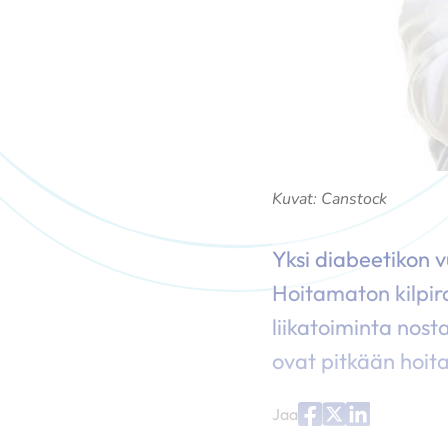
Kuvat: Canstock
Yksi diabeetikon v
Hoitamaton kilpir
liikatoiminta nosta
ovat pitkään hoita
Jaa
Jaa
Jaa
Jaa