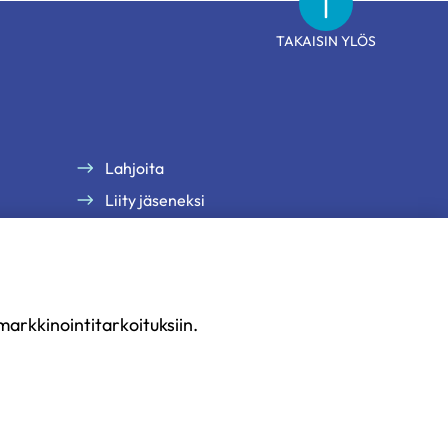
TAKAISIN YLÖS
Lahjoita
Liity jäseneksi
arkkinointitarkoituksiin.
uus