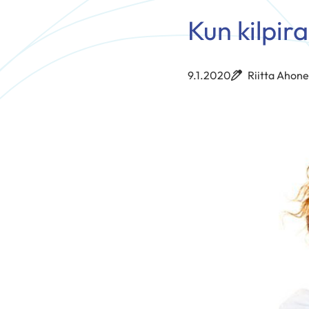
Kun kilpir
9.1.2020
Riitta Ahon