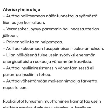
Ateriarytmin etuja
– Auttaa hallitsemaan näläntunnetta ja syömästä
liian paljon kerrallaan.
– Verensokeri pysyy paremmin hallinnassa aterian
jälkeen.
– Painonhallinta on helpompaa.
– Auttaa kokoamaan tasapainoisen ruoka-annoksen.
– Liian nälkäisenä tulee usein syödyksi enemmän
energiapitoista ruokaa ja vähemmän kasviksia.
– Auttaa insuliiniresistenssin vähentämisessä eli
parantaa insuliinin tehoa.
– Auttaa vähentämään makeanhimoa ja tarvetta
naposteluun.
Ruokailutottumusten muuttaminen kannattaa usein
aloittaa ateriarytmin tarkistamisella. Itselleen