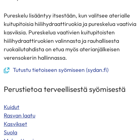
Pureskelu lisääntyy itsestään, kun valitsee aterialle
kuitupitoisia hiilihydraattiruokia ja pureskelua vaativia
kasviksia. Pureskelua vaativien kuitupitoisten
hiilihydraattiruokien valinnasta ja rauhallisesta
ruokailutahdista on etua myös aterianjälkeisen
verensokerin hallinnassa.
(avautuu
Tutustu tietoiseen syömiseen (sydan.fi)
uuteen
ikkunaan,
Perustietoa terveellisestä syömisestä
siirryt
toiseen
Kuidut
palveluun)
Rasvan laatu
Kasvikset
Suola