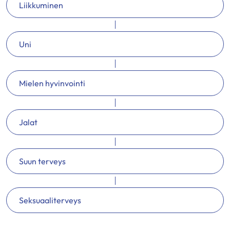
Liikkuminen
Uni
Mielen hyvinvointi
Jalat
Suun terveys
Seksuaaliterveys