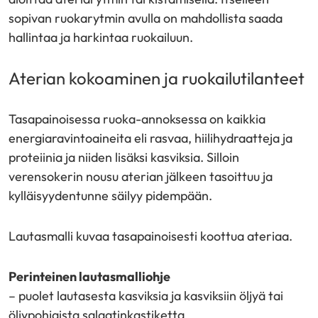
sopivan ruokarytmin avulla on mahdollista saada
hallintaa ja harkintaa ruokailuun.
Aterian kokoaminen ja ruokailutilanteet
Tasapainoisessa ruoka-annoksessa on kaikkia
energiaravintoaineita eli rasvaa, hiilihydraatteja ja
proteiinia ja niiden lisäksi kasviksia. Silloin
verensokerin nousu aterian jälkeen tasoittuu ja
kylläisyydentunne säilyy pidempään.
Lautasmalli kuvaa tasapainoisesti koottua ateriaa.
Perinteinen lautasmalliohje
– puolet lautasesta kasviksia ja kasviksiin öljyä tai
öljypohjaista salaatinkastiketta