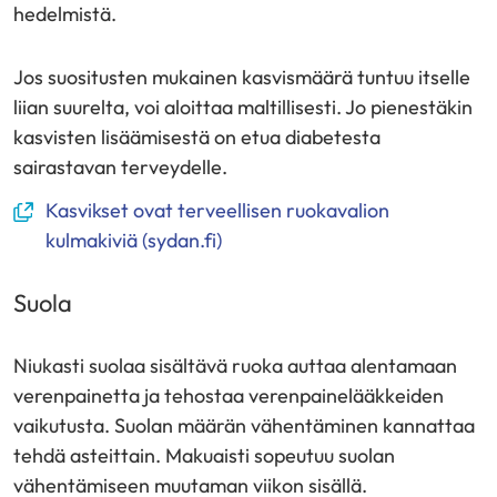
hedelmistä.
Jos suositusten mukainen kasvismäärä tuntuu itselle
liian suurelta, voi aloittaa maltillisesti. Jo pienestäkin
kasvisten lisäämisestä on etua diabetesta
sairastavan terveydelle.
(avautuu
Kasvikset ovat terveellisen ruokavalion
uuteen
kulmakiviä (sydan.fi)
ikkunaan,
siirryt
Suola
toiseen
palveluun)
Niukasti suolaa sisältävä ruoka auttaa alentamaan
verenpainetta ja tehostaa verenpainelääkkeiden
vaikutusta. Suolan määrän vähentäminen kannattaa
tehdä asteittain. Makuaisti sopeutuu suolan
vähentämiseen muutaman viikon sisällä.