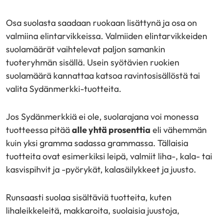
Osa suolasta saadaan ruokaan lisättynä ja osa on
valmiina elintarvikkeissa. Valmiiden elintarvikkeiden
suolamäärät vaihtelevat paljon samankin
tuoteryhmän sisällä. Usein syötävien ruokien
suolamäärä kannattaa katsoa ravintosisällöstä tai
valita Sydänmerkki-tuotteita.
Jos Sydänmerkkiä ei ole, suolarajana voi monessa
tuotteessa pitää
alle yhtä prosenttia
eli vähemmän
kuin yksi gramma sadassa grammassa. Tällaisia
tuotteita ovat esimerkiksi leipä, valmiit liha-, kala- tai
kasvispihvit ja -pyörykät, kalasäilykkeet ja juusto.
Runsaasti suolaa sisältäviä tuotteita, kuten
lihaleikkeleitä, makkaroita, suolaisia juustoja,