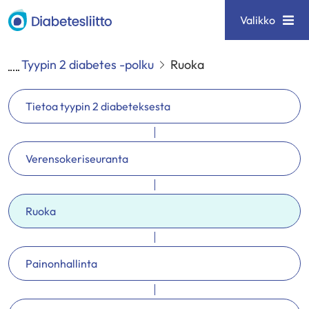
Siirry
Diabetesliitto
Valikko
sisältöön
Tyypin 2 diabetes -polku
Ruoka
Tietoa tyypin 2 diabeteksesta
Verensokeriseuranta
Ruoka
Painonhallinta