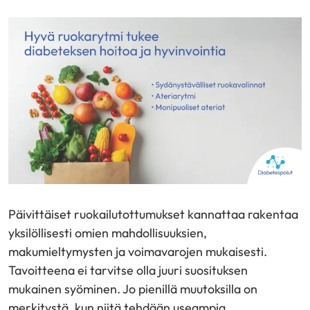
Päivittäiset ruokailutottumukset kannattaa rakentaa
yksilöllisesti omien mahdollisuuksien,
makumieltymysten ja voimavarojen mukaisesti.
Tavoitteena ei tarvitse olla juuri suosituksen
mukainen syöminen. Jo pienillä muutoksilla on
merkitystä, kun niitä tehdään useampia.