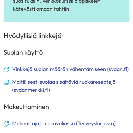
toiseen
suosituksiin. Verkkokurssilla opiskelet
palveluun)
kätevästi omaan tahtiin.
Hyödyllisiä linkkejä
Suolan käyttö
(avautuu
Vinkkejä suolan määrän vähentämiseen (sydan.fi)
uuteen
(avautuu
Maltillisesti suolaa sisältäviä ruokareseptejä
ikkunaan,
uuteen
(sydanmerkki.fi)
siirryt
ikkunaan,
toiseen
siirryt
Makeuttaminen
palveluun)
toiseen
palveluun)
(avautuu
Makeuttajat ruokavaliossa (Terveyskirjasto)
uuteen