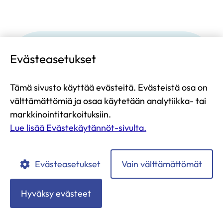
ikkunaan,
siirryt
toiseen
palveluun)
Verensokeriseuranta
Evästeasetukset
Tämä sivusto käyttää evästeitä. Evästeistä osa on
Tyypin 2 diabeteksessa verensokerin
omamittauksilla tarkastellaan, miten
välttämättömiä ja osaa käytetään analytiikka- tai
elintapojen muutokset vaikuttavat verensokeriin
markkinointitarkoituksiin.
ja kuinka hyvin verensokerin lääkehoito
Lue lisää Evästekäytännöt-sivulta.
vaikuttaa.
Evästeasetukset
Vain välttämättömät
Painonhallinta
Hyväksy evästeet
Painonhallinta on osa tyypin 2 diabeteksen