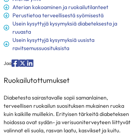
Aterian kokoaminen ja ruokailutilanteet
Perustietoa terveellisestä syömisestä
Usein kysyttyjä kysymyksiä diabeteksesta ja
ruuasta
Usein kysyttyjä kysymyksiä uusista
ravitsemussuosituksista
Jaa
Jaa
Jaa
Jaa
palvelussa
palvelussa
palvelussa
Ruokailutottumukset
”Facebook”
”X”
”LinkedIn”
Diabetesta sairastavalle sopii samanlainen,
terveellisen ruokailun suosituksen mukainen ruoka
kuin kaikille muillekin. Erityisen tärkeitä diabeteksen
hoidossa ovat sydän- ja verisuoniterveyteen liittyvät
valinnat eli suola, rasvan laatu, kasvikset ja kuitu.