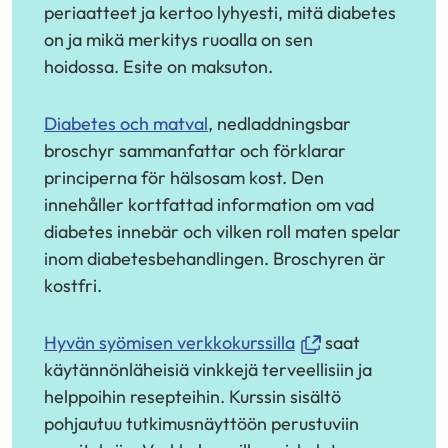
periaatteet ja kertoo lyhyesti, mitä diabetes
on ja mikä merkitys ruoalla on sen
hoidossa. Esite on maksuton.
Diabetes och matval
, nedladdningsbar
broschyr sammanfattar och förklarar
principerna för hälsosam kost. Den
innehåller kortfattad information om vad
diabetes innebär och vilken roll maten spelar
inom diabetesbehandlingen. Broschyren är
kostfri.
(avautuu
Hyvän syömisen verkkokurssilla
saat
uuteen
käytännönläheisiä vinkkejä terveellisiin ja
ikkunaan,
helppoihin resepteihin. Kurssin sisältö
siirryt
pohjautuu tutkimusnäyttöön perustuviin