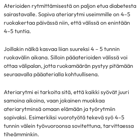
Aterioiden rytmittämisestä on paljon etua diabetesta
sairastavalle. Sopiva ateriarytmi useimmille on 4–5
ruokakertaa päivässä niin, että välissä on enintään
4–5 tuntia.
Joillakin nälkä kasvaa liian suureksi 4 – 5 tunnin
ruokavälin aikana. Silloin pääaterioiden välissä voi
ottaa välipalan, jotta ruokamäärän pystyy pitämään
seuraavalla pääaterialla kohtuullisena.
Ateriarytmi ei tarkoita sitä, että kaikki syövät juuri
samoina aikoina, vaan jokainen muokkaa
ateriarytminsä omaan elämään ja työrytmiin
sopivaksi. Esimerkiksi vuorotyötä tekevä syö 4–5
tunnin välein työvuoroonsa sovitettuna, tarvittaessa
tiheämminkin.