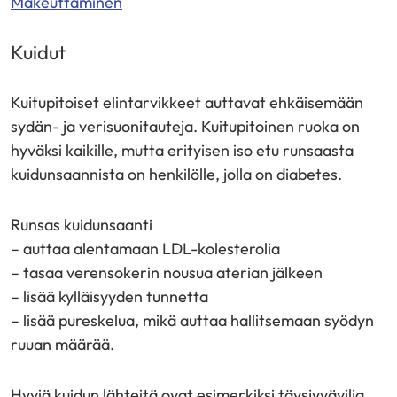
Makeuttaminen
Kuidut
Kuitupitoiset elintarvikkeet auttavat ehkäisemään
sydän- ja verisuonitauteja. Kuitupitoinen ruoka on
hyväksi kaikille, mutta erityisen iso etu runsaasta
kuidunsaannista on henkilölle, jolla on diabetes.
Runsas kuidunsaanti
– auttaa alentamaan LDL-kolesterolia
– tasaa verensokerin nousua aterian jälkeen
– lisää kylläisyyden tunnetta
– lisää pureskelua, mikä auttaa hallitsemaan syödyn
ruuan määrää.
Hyviä kuidun lähteitä ovat esimerkiksi täysjyvävilja,