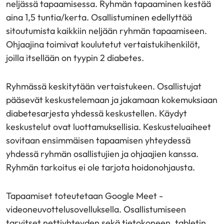
neljässä tapaamisessa. Ryhmän tapaaminen kestää
aina 1,5 tuntia/kerta. Osallistuminen edellyttää
sitoutumista kaikkiin neljään ryhmän tapaamiseen.
Ohjaajina toimivat koulutetut vertaistukihenkilöt,
joilla itsellään on tyypin 2 diabetes.
Ryhmässä keskitytään vertaistukeen. Osallistujat
pääsevät keskustelemaan ja jakamaan kokemuksiaan
diabetesarjesta yhdessä keskustellen. Käydyt
keskustelut ovat luottamuksellisia. Keskusteluaiheet
sovitaan ensimmäisen tapaamisen yhteydessä
yhdessä ryhmän osallistujien ja ohjaajien kanssa.
Ryhmän tarkoitus ei ole tarjota hoidonohjausta.
Tapaamiset toteutetaan Google Meet -
videoneuvottelusovelluksella. Osallistumiseen
tarvitset nettiyhteyden sekä tietokoneen, tabletin