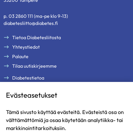
33200 Tampere
p. 03 2860 111 (ma-pe klo 9-13)
diabetesliitto@diabetes.fi
Tietoa Diabetesliitosta
Yhteystiedot
Palaute
Tilaa uutiskirjeemme
Diabetestietoa
Tukea ja palveluja
Evästeasetukset
Jäsenille
Ammattilaisille
Tämä sivusto käyttää evästeitä. Evästeistä osa on
Ajankohtaista
välttämättömiä ja osaa käytetään analytiikka- tai
Yritysyhteistyö ja kumppanuus
markkinointitarkoituksiin.