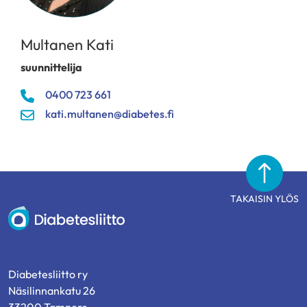
Multanen Kati
suunnittelija
0400 723 661
kati.multanen@diabetes.fi
TAKAISIN YLÖS
Diabetesliitto
Diabetesliitto ry
Näsilinnankatu 26