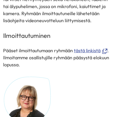
tai älypuhelimen, jossa on mikrofoni, kaiuttimet ja
kamera. Ryhmään ilmoittautuneille lähetetään
lisäohjeita videoneuvotteluun liittymisestä.
Ilmoittautuminen
(avautu
Pääset ilmoittautumaan ryhmään
tästä linkistä
.
uuteen
Ilmoitamme osallistujille ryhmään pääsystä elokuun
ikkunaa
lopussa.
siirryt
toiseen
palveluu