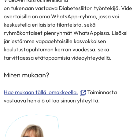
on tukenaan vastaava Diabetesliiton työntekijä. Vide
overtaisilla on oma WhatsApp-ryhmä, jossa voi
keskustella erilaisista tilanteista, sekä
ryhmäkohtaiset pienryhmät WhatsAppissa. Lisäksi
järjestämme vapaaehtoisille kasvokkaisen
koulutustapahtuman kerran vuodessa, sekä
tarvittaessa etätapaamisia videoyhteydellä.
Miten mukaan?
(avautuu
Hae mukaan tällä lomakkeella.
Toiminnasta
uuteen
vastaava henkilö ottaa sinuun yhteyttä.
ikkunaan,
siirryt
toiseen
palveluun)