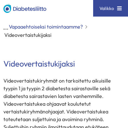
Siirry
Diabetesliitto
Valikko
sisältöön
Vapaaehtoiseksi toimintaamme?
Videovertaistukijaksi
Videovertaistukijaksi
Videovertaistukiryhmät on tarkoitettu aikuisille
tyypin 1 ja tyypin 2 diabetesta sairastaville sekä
diabetesta sairastavien lasten vanhemmille.
Videovertaistukea ohjaavat koulutetut
vertaistukiryhmänohjaajat. Videovertaistukea
toteutetaan suljettuina ja avoimina ryhminä.
Suljettuihin ryhmiin ilmoittaudutaan etukäteen,