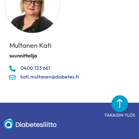
Multanen Kati
suunnittelija
0400 723 661
kati.multanen@diabetes.fi
TAKAISIN YLÖS
Diabetesliitto