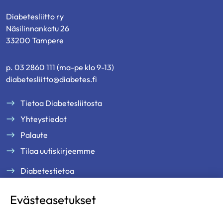
Diabetesliitto ry
Näsilinnankatu 26
33200 Tampere
p. 03 2860 111 (ma-pe klo 9-13)
diabetesliitto@diabetes.fi
Tietoa Diabetesliitosta
Yhteystiedot
Palaute
Tilaa uutiskirjeemme
Diabetestietoa
Tukea ja palveluja
Evästeasetukset
Jäsenille
Ammattilaisille