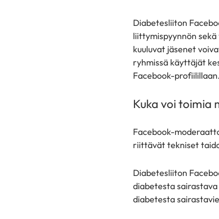
Diabetesliiton Faceboo
liittymispyynnön sekä
kuuluvat jäsenet voiv
ryhmissä käyttäjät kes
Facebook-profiilillaan
Kuka voi toimia
Facebook-moderaattori
riittävät tekniset tai
Diabetesliiton Facebo
diabetesta sairastava
diabetesta sairastav