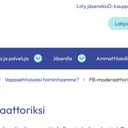
Liity jäseneksi
D-kaupp
Lahjo
 ja palveluja
Jäsenille
Ammattilaisill
etoa
Tukea
Jäsenille
ja
alasivut
palveluja
Vapaaehtoiseksi toimintaamme?
FB-moderaattori
alasivut
attoriksi