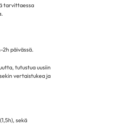
ä tarvittaessa
a.
in-2h päivässä.
utta, tutustua uusiin
sekin vertaistukea ja
1,5h), sekä