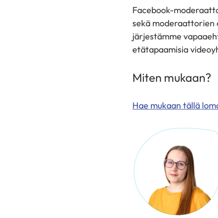
Facebook-moderaattore
sekä moderaattorien o
järjestämme vapaaehto
etätapaamisia videoy
Miten mukaan?
Hae mukaan tällä loma