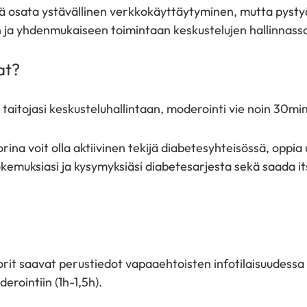
 osata ystävällinen verkkokäyttäytyminen, mutta pysty
n ja yhdenmukaiseen toimintaan keskustelujen hallinnass
aat?
 taitojasi keskusteluhallintaan, moderointi vie noin 30m
a voit olla aktiivinen tekijä diabetesyhteisössä, oppia u
okemuksiasi ja kysymyksiäsi diabetesarjesta sekä saada it
.
t saavat perustiedot vapaaehtoisten infotilaisuudessa (
rointiin (1h-1,5h).