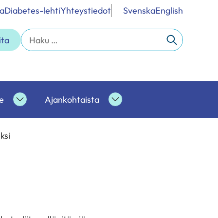
a
Diabetes-lehti
Yhteystiedot
Svenska
English
Haku:
ita
e
Ajankohtaista
Ammattilaisille
Ajankohtaista
alasivut
alasivut
ksi