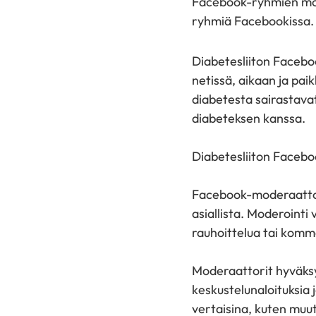
Facebook-ryhmien moder
ryhmiä Facebookissa.
Diabetesliiton Facebo
netissä, aikaan ja pa
diabetesta sairastavat
diabeteksen kanssa.
Diabetesliiton Facebo
Facebook-moderaattor
asiallista. Moderointi 
rauhoittelua tai komm
Moderaattorit hyväks
keskustelunaloituksia 
vertaisina, kuten muu