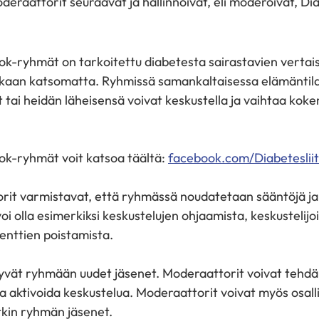
aattorit seuraavat ja hallinnoivat, eli moderoivat, Diab
ok-ryhmät on tarkoitettu diabetesta sairastavien vertai
ikkaan katsomatta. Ryhmissä samankaltaisessa elämäntil
 tai heidän läheisensä voivat keskustella ja vaihtaa kok
ok-ryhmät voit katsoa täältä:
facebook.com/Diabetesliit
it varmistavat, että ryhmässä noudatetaan sääntöjä ja
voi olla esimerkiksi keskustelujen ohjaamista, keskustelijo
enttien poistamista.
yvät ryhmään uudet jäsenet. Moderaattorit voivat tehd
ja aktivoida keskustelua. Moderaattorit voivat myös osall
tkin ryhmän jäsenet.