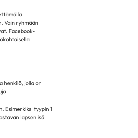
ettämällä
in. Vain ryhmään
evat. Facebook-
lökohtaisella
henkilö, jolla on
luja.
. Esimerkiksi tyypin 1
astavan lapsen isä