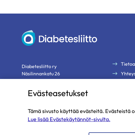
Diabetesliitto
Tietoa
Diabetesliitto ry
Näsilinnankatu 26
Yhteys
33200 Tampere
Palau
Evästeasetukset
Tilaa 
p. 03 2860 111 (ma-pe klo 9-13)
diabetesliitto@diabetes.fi
Tämä sivusto käyttää evästeitä. Evästeistä o
Lue lisää Evästekäytännöt-sivulta.
Diabetesliitto
Diabetesliitto
Diabetesliitto
Diabetesliitto
Diabetesliitto