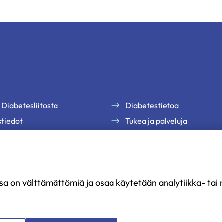
 Diabetesliitosta
Diabetestietoa
tiedot
Tukea ja palveluja
te
Jäsenille
uutiskirjeemme
Ammattilaisille
Ajankohtaista
sa on välttämättömiä ja osaa käytetään analytiikka- tai m
Yritysyhteistyö ja kumppan