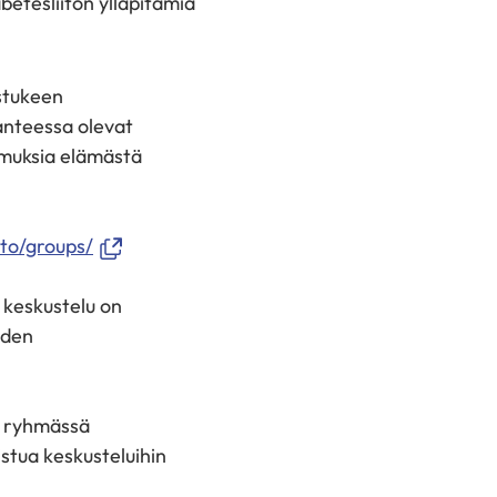
etesliiton ylläpitämiä
stukeen
anteessa olevat
emuksia elämästä
(avautuu
to/groups/
uuteen
ikkunaan,
 keskustelu on
siirryt
iden
toiseen
palveluun)
ä ryhmässä
istua keskusteluihin