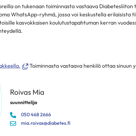
illa on tukenaan toiminnasta vastaava Diabetesliiton t
ma WhatsApp-ryhmä, jossa voi keskustella erilaisista til
isille kasvokkaisen koulutustapahtuman kerran vuodessa
hteydellä.
(avautuu
kkeella.
Toiminnasta vastaava henkilö ottaa sinuun y
uuteen
ikkunaan,
siirryt
Roivas Mia
toiseen
suunnittelija
palveluun)
050 468 2666
mia.roivas@diabetes.fi