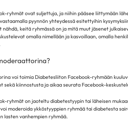
k-ryhmät ovat suljettuja, ja niihin pääsee liittymään läh
 vastaamalla pyynnön yhteydessä esitettyihin kysymyksi
at nähdä, keitä ryhmässä on ja mitä muut jäsenet julkais
kustelevat omalla nimellään ja kasvoillaan, omalla henki
.
 moderaattorina?
na voi toimia Diabetesliiton Facebook-ryhmään kuuluva 
dot sekä kiinnostusta ja aikaa seurata Facebook-keskuste
ok-ryhmät on jaoteltu diabetestyypin tai läheisen mukaan
 voi moderoida ykköstyyppien ryhmää tai diabetesta sair
ien lasten vanhempien ryhmää.