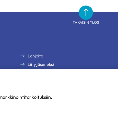
TAKAISIN YLÖS
Lahjoita
Liity jäseneksi
arkkinointitarkoituksiin.
uus