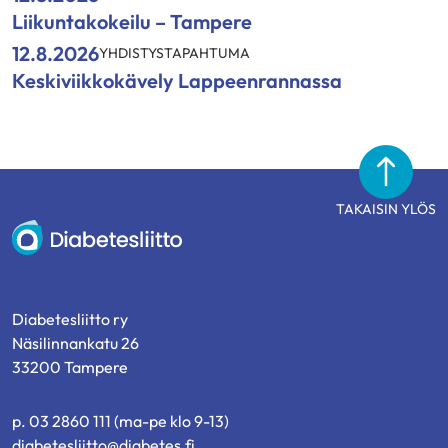
Liikuntakokeilu – Tampere
12.8.2026
YHDISTYSTAPAHTUMA
Keskiviikkokävely Lappeenrannassa
TAKAISIN YLÖS
Diabetesliitto
Diabetesliitto ry
Näsilinnankatu 26
33200 Tampere
p. 03 2860 111 (ma-pe klo 9-13)
diabetesliitto@diabetes.fi