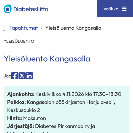
Siirry
Diabetesliitto
Valikko
sisältöön
Tapahtumat
Yleisöluento Kangasalla
YLEISÖLUENTO
Yleisöluento Kangasalla
Jaa
Jaa
Jaa
Jaa
palvelussa
palvelussa
palvelussa
Ajankohta:
Keskiviikko 4.11.2026
klo 17:30
–
18:30
"Facebook"
"X"
"LinkedIn"
Paikka:
Kangasalan pääkirjaston Harjula-sali,
Keskusaukio 2
Hinta:
Maksuton
Järjestäjä:
Diabetes Pirkanmaa ry ja