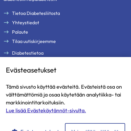
Tietoa Diabetesliitosta
Yhteystiedot
Palaute
Tilaa uutiskirjeemme
Diabetestietoa
Tukea ja palveluja
Evästeasetukset
Jäsenille
Ammattilaisille
Tämä sivusto käyttää evästeitä. Evästeistä osa on
Ajankohtaista
välttämättömiä ja osaa käytetään analytiikka- tai
Yritysyhteistyö ja kumppanuus
markkinointitarkoituksiin.
Lue lisää Evästekäytännöt-sivulta.
Lahjoita
Liity jäseneksi