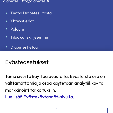
diabetesliitto@diabetes.fi
Tietoa Diabetesliitosta
Yhteystiedot
Palaute
Tilaa uutiskirjeemme
Diabetestietoa
Tukea ja palveluja
Evästeasetukset
Jäsenille
Ammattilaisille
Tämä sivusto käyttää evästeitä. Evästeistä osa on
Ajankohtaista
välttämättömiä ja osaa käytetään analytiikka- tai
Yritysyhteistyö ja kumppanuus
markkinointitarkoituksiin.
Lue lisää Evästekäytännöt-sivulta.
Lahjoita
Liity jäseneksi