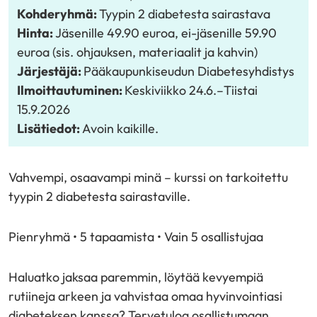
Kohderyhmä:
Tyypin 2 diabetesta sairastava
Hinta:
Jäsenille 49.90 euroa, ei-jäsenille 59.90
euroa (sis. ohjauksen, materiaalit ja kahvin)
Järjestäjä:
Pääkaupunkiseudun Diabetesyhdistys
Ilmoittautuminen:
Keskiviikko 24.6.
–
Tiistai
15.9.2026
Lisätiedot:
Avoin kaikille.
Vahvempi, osaavampi minä – kurssi on tarkoitettu
tyypin 2 diabetesta sairastaville.
Pienryhmä • 5 tapaamista • Vain 5 osallistujaa
Haluatko jaksaa paremmin, löytää kevyempiä
rutiineja arkeen ja vahvistaa omaa hyvinvointiasi
diabeteksen kanssa? Tervetuloa osallistumaan