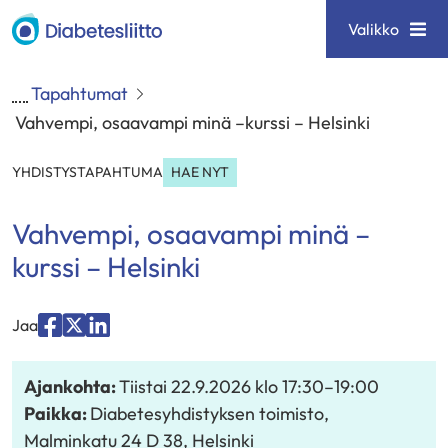
Siirry
Diabetesliitto
Valikko
sisältöön
Tapahtumat
Vahvempi, osaavampi minä –kurssi – Helsinki
YHDISTYSTAPAHTUMA
HAE NYT
Vahvempi, osaavampi minä –
kurssi – Helsinki
Jaa
Jaa
Jaa
Jaa
palvelussa
palvelussa
palvelussa
Ajankohta:
Tiistai 22.9.2026
klo 17:30
–
19:00
"Facebook"
"X"
"LinkedIn"
Paikka:
Diabetesyhdistyksen toimisto,
Malminkatu 24 D 38, Helsinki