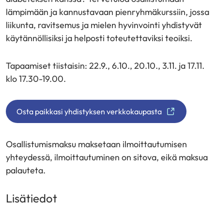
lämpimään ja kannustavaan pienryhmäkurssiin, jossa
liikunta, ravitsemus ja mielen hyvinvointi yhdistyvät
käytännöllisiksi ja helposti toteutettaviksi teoiksi.
Tapaamiset tiistaisin: 22.9., 6.10., 20.10., 3.11. ja 17.11.
klo 17.30-19.00.
Osta paikkasi yhdistyksen verkkokaupasta
(
s
i
Osallistumismaksu maksetaan ilmoittautumisen
i
yhteydessä, ilmoittautuminen on sitova, eikä maksua
r
palauteta.
r
y
Lisätiedot
t
t