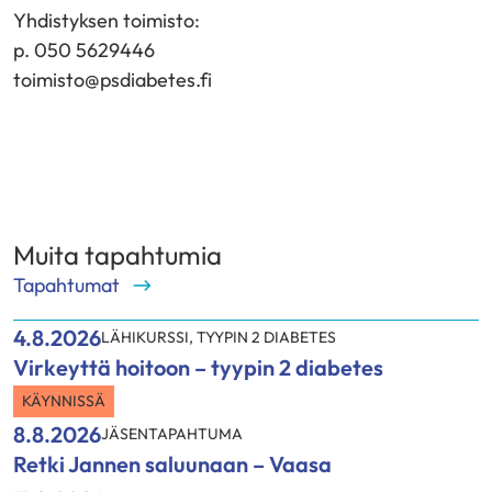
o
Yhdistyksen toimisto:
i
p. 050 5629446
s
toimisto@psdiabetes.fi
e
e
n
p
a
l
v
Muita tapahtumia
e
Tapahtumat
l
u
4.8.2026
LÄHIKURSSI
,
TYYPIN 2 DIABETES
u
Virkeyttä hoitoon – tyypin 2 diabetes
n
KÄYNNISSÄ
)
8.8.2026
JÄSENTAPAHTUMA
Retki Jannen saluunaan – Vaasa