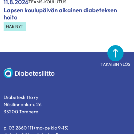
11.8.2026
TEAMS-KOULUTUS
Lapsen koulupäivän aikainen diabeteksen
hoito
HAE NYT
TAKAISIN YLÖS
Diabetesliitto
Diabetesliitto ry
Näsilinnankatu 26
33200 Tampere
p. 03 2860 111 (ma-pe klo 9-13)