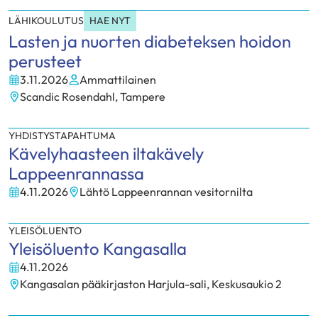
LÄHIKOULUTUS
HAE NYT
Lasten ja nuorten diabeteksen hoidon
perusteet
3.11.2026
Ammattilainen
Kohderyhmä:
Scandic Rosendahl, Tampere
Paikka:
YHDISTYSTAPAHTUMA
Kävelyhaasteen iltakävely
Lappeenrannassa
4.11.2026
Lähtö Lappeenrannan vesitornilta
Paikka:
YLEISÖLUENTO
Yleisöluento Kangasalla
4.11.2026
Kangasalan pääkirjaston Harjula-sali, Keskusaukio 2
Paikka: