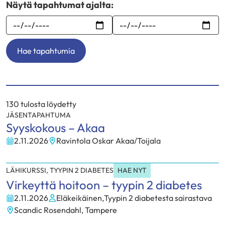
Näytä tapahtumat ajalta:
Alkaen
Päättyen
Hae tapahtumia
Hakutulokset
130 tulosta löydetty
JÄSENTAPAHTUMA
Syyskokous – Akaa
2.11.2026
Ravintola Oskar Akaa/Toijala
Paikka:
LÄHIKURSSI
,
TYYPIN 2 DIABETES
HAE NYT
Virkeyttä hoitoon – tyypin 2 diabetes
2.11.2026
Eläkeikäinen
,
Tyypin 2 diabetesta sairastava
Kohderyhmä:
Scandic Rosendahl, Tampere
Paikka: