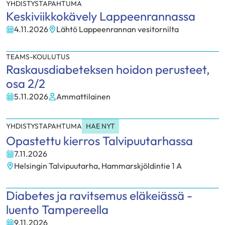
YHDISTYSTAPAHTUMA
Keskiviikkokävely Lappeenrannassa
4.11.2026
Lähtö Lappeenrannan vesitornilta
Paikka:
TEAMS-KOULUTUS
Raskausdiabeteksen hoidon perusteet,
osa 2/2
5.11.2026
Ammattilainen
Kohderyhmä:
YHDISTYSTAPAHTUMA
HAE NYT
Opastettu kierros Talvipuutarhassa
7.11.2026
Helsingin Talvipuutarha, Hammarskjöldintie 1 A
Paikka:
Diabetes ja ravitsemus eläkeiässä -
luento Tampereella
9.11.2026