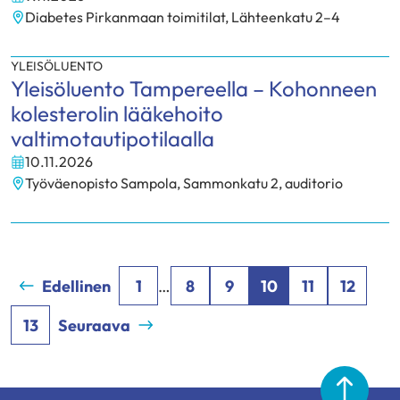
Diabetes Pirkanmaan toimitilat, Lähteenkatu 2–4
Paikka:
YLEISÖLUENTO
Yleisöluento Tampereella – Kohonneen
kolesterolin lääkehoito
valtimotautipotilaalla
10.11.2026
Työväenopisto Sampola, Sammonkatu 2, auditorio
Paikka:
Edellinen
1
…
8
9
10
11
12
13
Seuraava