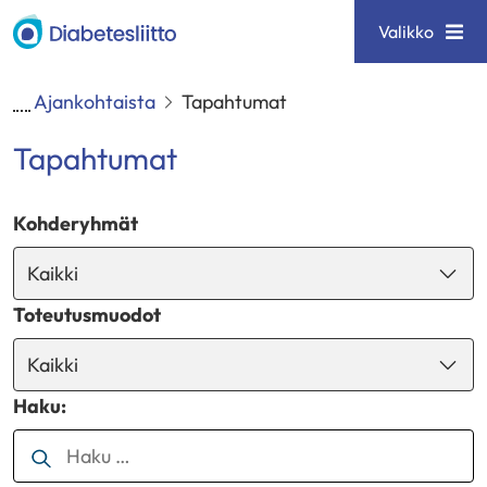
Siirry
Diabetesliitto
Valikko
sisältöön
Ajankohtaista
Tapahtumat
Tapahtumat
Kohderyhmät
Toteutusmuodot
Haku: