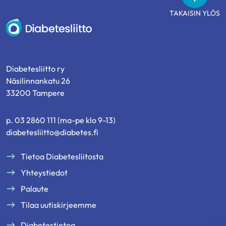
TAKAISIN YLÖS
Diabetesliitto
Diabetesliitto ry
Näsilinnankatu 26
33200 Tampere
p. 03 2860 111 (ma-pe klo 9-13)
diabetesliitto@diabetes.fi
Tietoa Diabetesliitosta
Yhteystiedot
Palaute
Tilaa uutiskirjeemme
Diabetestietoa