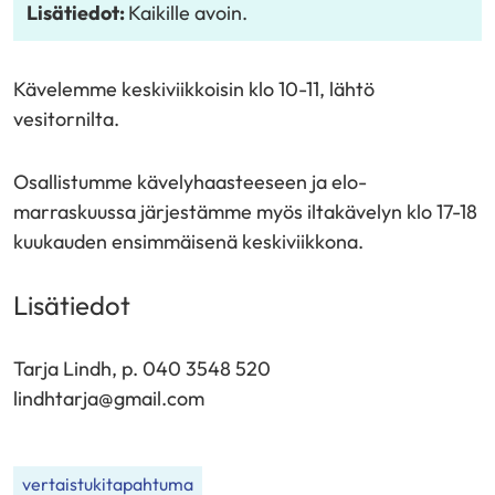
Lisätiedot:
Kaikille avoin.
Kävelemme keskiviikkoisin klo 10-11, lähtö
vesitornilta.
Osallistumme kävelyhaasteeseen ja elo-
marraskuussa järjestämme myös iltakävelyn klo 17-18
kuukauden ensimmäisenä keskiviikkona.
Lisätiedot
Tarja Lindh, p. 040 3548 520
lindhtarja@gmail.com
vertaistukitapahtuma