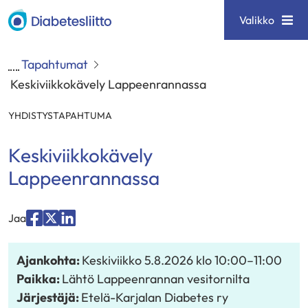
Siirry
Diabetesliitto
Valikko
sisältöön
Tapahtumat
Keskiviikkokävely Lappeenrannassa
YHDISTYSTAPAHTUMA
Keskiviikkokävely
Lappeenrannassa
Jaa
Jaa
Jaa
Jaa
palvelussa
palvelussa
palvelussa
Ajankohta:
Keskiviikko 5.8.2026
klo 10:00
–
11:00
"Facebook"
"X"
"LinkedIn"
Paikka:
Lähtö Lappeenrannan vesitornilta
Järjestäjä:
Etelä-Karjalan Diabetes ry