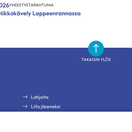
2026
YHDISTYSTAPAHTUMA
viikkokävely Lappeenrannassa
TAKAISIN YLÖS
Lahjoita
Liity jäseneksi