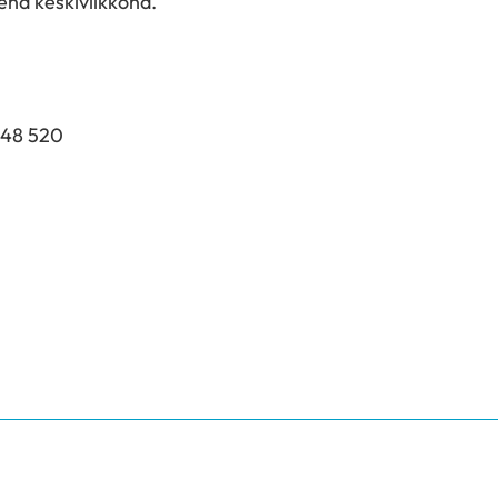
nä keskiviikkona.
548 520