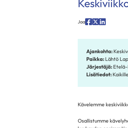
Keskiviik
Jaa
Jaa
Jaa
Jaa
palvelussa
palvelussa
palvelussa
"Facebook"
"X"
"LinkedIn"
Ajankohta:
Keskiv
Paikka:
Lähtö Lap
Järjestäjä:
Etelä-
Lisätiedot:
Kaikill
Kävelemme keskiviikkois
Osallistumme kävelyha