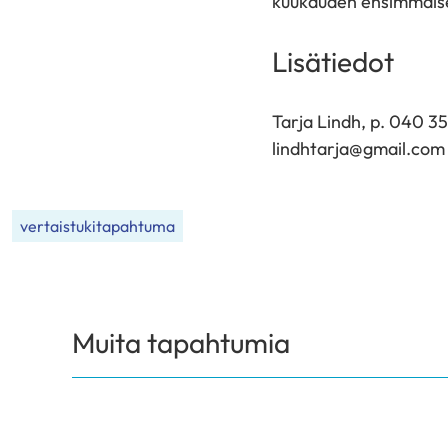
kuukauden ensimmäise
Lisätiedot
Tarja Lindh, p. 040 3
lindhtarja@gmail.com
vertaistukitapahtuma
Muita tapahtumia