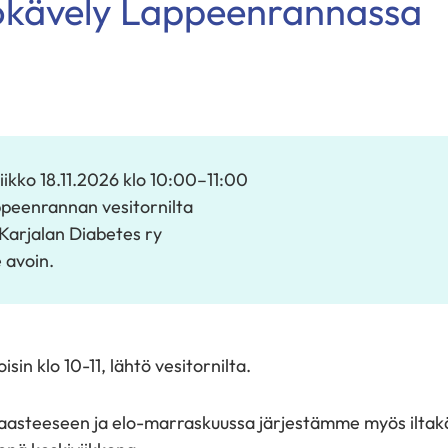
kokävely Lappeenrannassa
iikko 18.11.2026
klo 10:00
–
11:00
peenrannan vesitornilta
Karjalan Diabetes ry
e avoin.
in klo 10-11, lähtö vesitornilta.
asteeseen ja elo-marraskuussa järjestämme myös iltakäv