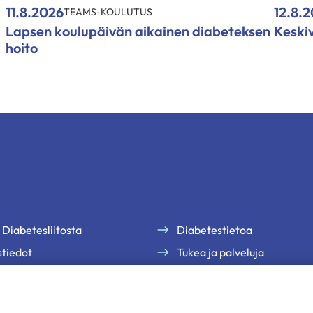
11.8.2026
12.8.
TEAMS-KOULUTUS
Lapsen koulupäivän aikainen diabeteksen
Keski
hoito
 Diabetesliitosta
Diabetestietoa
tiedot
Tukea ja palveluja
te
Jäsenille
uutiskirjeemme
Ammattilaisille