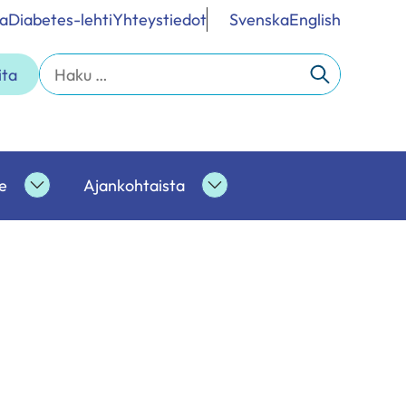
a
Diabetes-lehti
Yhteystiedot
Svenska
English
Haku:
ita
e
Ajankohtaista
Ammattilaisille
Ajankohtaista
alasivut
alasivut