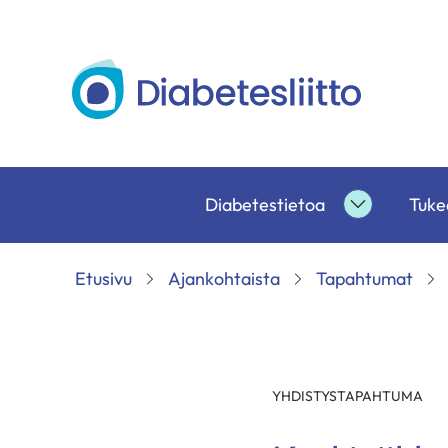
Siirry
sisältöön
Diabetesliitto
Diabetestietoa
Tukea
Diabetesti
alasivut
Etusivu
Ajankohtaista
Tapahtumat
YHDISTYSTAPAHTUMA