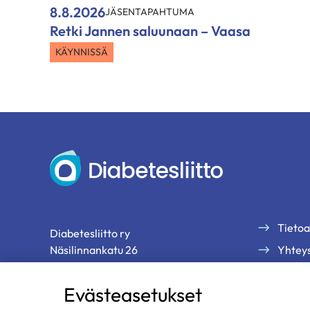
8.8.2026
JÄSENTAPAHTUMA
Retki Jannen saluunaan – Vaasa
KÄYNNISSÄ
Diabetesliitto
Tietoa
Diabetesliitto ry
Näsilinnankatu 26
Yhteys
33200 Tampere
Palau
Evästeasetukset
Tilaa 
p. 03 2860 111 (ma-pe klo 9-13)