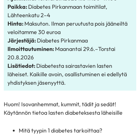
"Facebook"
"X"
"LinkedIn"
Paikka:
Diabetes Pirkanmaan toimitilat,
Lähteenkatu 2–4
Hinta:
Maksuton. Ilman peruutusta pois jääneiltä
veloitamme 30 euroa
Järjestäjä:
Diabetes Pirkanmaa
Ilmoittautuminen:
Maanantai 29.6.
–
Torstai
20.8.2026
Lisätiedot:
Diabetesta sairastavien lasten
läheiset. Kaikille avoin, osallistuminen ei edellytä
yhdistyksen jäsenyyttä.
Huom! Isovanhemmat, kummit, tädit ja sedät!
Käytännön tietoa lasten diabeteksesta läheisille
Mitä tyypin 1 diabetes tarkoittaa?