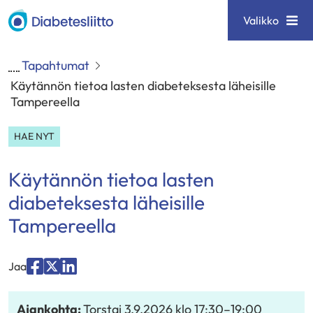
Siirry
Diabetesliitto
Valikko
sisältöön
Tapahtumat
Käytännön tietoa lasten diabeteksesta läheisille
Tampereella
HAE NYT
Käytännön tietoa lasten
diabeteksesta läheisille
Tampereella
Jaa
Jaa
Jaa
Jaa
palvelussa
palvelussa
palvelussa
Ajankohta:
Torstai 3.9.2026
klo 17:30
–
19:00