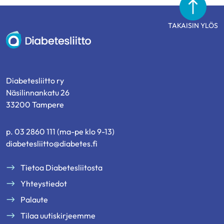
TAKAISIN YLÖS
Diabetesliitto
Diabetesliitto ry
Näsilinnankatu 26
33200 Tampere
p. 03 2860 111 (ma-pe klo 9-13)
diabetesliitto@diabetes.fi
Tietoa Diabetesliitosta
Yhteystiedot
Palaute
Tilaa uutiskirjeemme