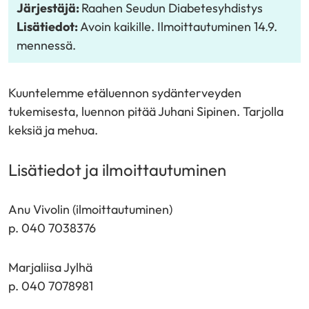
uuteen
Järjestäjä:
Raahen Seudun Diabetesyhdistys
ikkunaan,
Lisätiedot:
Avoin kaikille. Ilmoittautuminen 14.9.
siirryt
mennessä.
toiseen
palveluun)
Kuuntelemme etäluennon sydänterveyden
tukemisesta, luennon pitää Juhani Sipinen. Tarjolla
keksiä ja mehua.
Lisätiedot ja ilmoittautuminen
Anu Vivolin (ilmoittautuminen)
p. 040 7038376
Marjaliisa Jylhä
p. 040 7078981