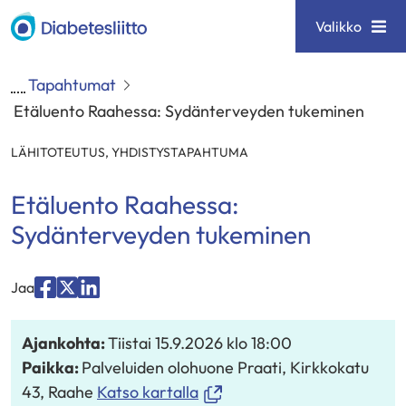
Siirry
Diabetesliitto
Valikko
sisältöön
Tapahtumat
Etäluento Raahessa: Sydänterveyden tukeminen
LÄHITOTEUTUS
,
YHDISTYSTAPAHTUMA
Etäluento Raahessa:
Sydänterveyden tukeminen
Jaa
Jaa
Jaa
Jaa
palvelussa
palvelussa
palvelussa
Ajankohta:
Tiistai 15.9.2026
klo 18:00
"Facebook"
"X"
"LinkedIn"
Paikka:
Palveluiden olohuone Praati, Kirkkokatu
(avautuu
43, Raahe
Katso kartalla