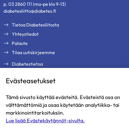
p. 03 2860 111 (ma-pe klo 9-13)
diabetesliitto@diabetes.fi
Tietoa Diabetesliitosta
Yhteystiedot
Palaute
Tilaa uutiskirjeemme
Diabetestietoa
Tukea ja palveluja
Evästeasetukset
Jäsenille
Ammattilaisille
Tämä sivusto käyttää evästeitä. Evästeistä osa on
Ajankohtaista
välttämättömiä ja osaa käytetään analytiikka- tai
Yritysyhteistyö ja kumppanuus
markkinointitarkoituksiin.
Lue lisää Evästekäytännöt-sivulta.
Lahjoita