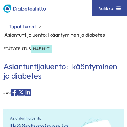
Siirry
Diabetesliitto
Valikko
sisältöön
Tapahtumat
Asiantuntijaluento: Ikääntyminen ja diabetes
ETÄTOTEUTUS
HAE NYT
Asiantuntijaluento: Ikääntyminen
ja diabetes
Jaa
Jaa
Jaa
Jaa
palvelussa
palvelussa
palvelussa
"Facebook"
"X"
"LinkedIn"