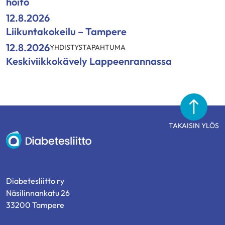
hoito
12.8.2026
Liikuntakokeilu – Tampere
12.8.2026
YHDISTYSTAPAHTUMA
Keskiviikkokävely Lappeenrannassa
TAKAISIN YLÖS
Diabetesliitto
Diabetesliitto ry
Näsilinnankatu 26
33200 Tampere