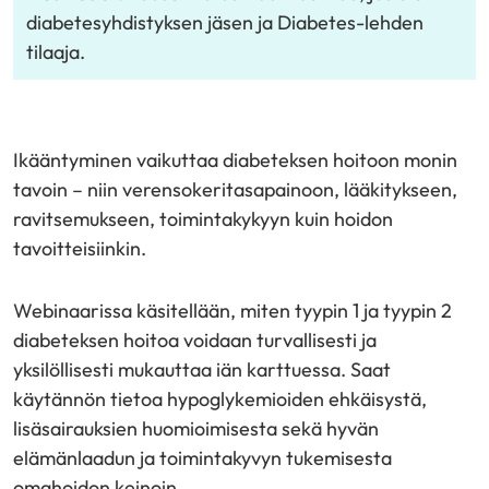
diabetesyhdistyksen jäsen ja Diabetes-lehden
tilaaja.
Ikääntyminen vaikuttaa diabeteksen hoitoon monin
tavoin – niin verensokeritasapainoon, lääkitykseen,
ravitsemukseen, toimintakykyyn kuin hoidon
tavoitteisiinkin.
Webinaarissa käsitellään, miten tyypin 1 ja tyypin 2
diabeteksen hoitoa voidaan turvallisesti ja
yksilöllisesti mukauttaa iän karttuessa. Saat
käytännön tietoa hypoglykemioiden ehkäisystä,
lisäsairauksien huomioimisesta sekä hyvän
elämänlaadun ja toimintakyvyn tukemisesta
omahoidon keinoin.