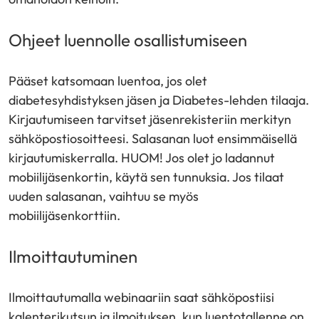
Ohjeet luennolle osallistumiseen
Pääset katsomaan luentoa, jos olet
diabetesyhdistyksen jäsen ja Diabetes-lehden tilaaja.
Kirjautumiseen tarvitset jäsenrekisteriin merkityn
sähköpostiosoitteesi. Salasanan luot ensimmäisellä
kirjautumiskerralla. HUOM! Jos olet jo ladannut
mobiilijäsenkortin, käytä sen tunnuksia. Jos tilaat
uuden salasanan, vaihtuu se myös
mobiilijäsenkorttiin.
Ilmoittautuminen
Ilmoittautumalla webinaariin saat sähköpostiisi
kalenterikutsun ja ilmoituksen, kun luentotallenne on