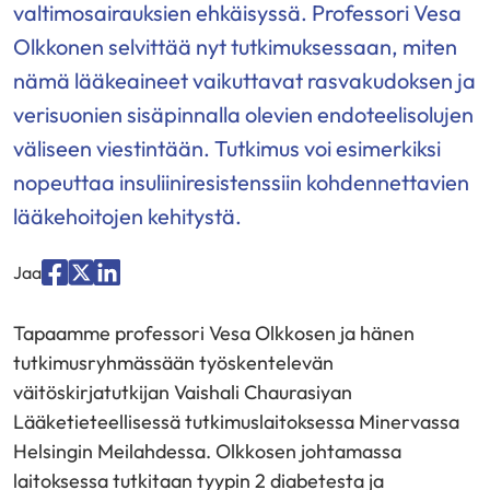
valtimosairauksien ehkäisyssä. Professori Vesa
Olkkonen selvittää nyt tutkimuksessaan, miten
nämä lääkeaineet vaikuttavat rasvakudoksen ja
verisuonien sisäpinnalla olevien endoteelisolujen
väliseen viestintään. Tutkimus voi esimerkiksi
nopeuttaa insuliiniresistenssiin kohdennettavien
lääkehoitojen kehitystä.
Jaa
Jaa
Jaa
Jaa
palvelussa
palvelussa
palvelussa
Tapaamme professori Vesa Olkkosen ja hänen
"Facebook"
"X"
"LinkedIn"
tutkimusryhmässään työskentelevän
väitöskirjatutkijan Vaishali Chaurasiyan
Lääketieteellisessä tutkimuslaitoksessa Minervassa
Helsingin Meilahdessa. Olkkosen johtamassa
laitoksessa tutkitaan tyypin 2 diabetesta ja