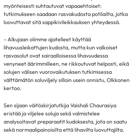
myönteisesti suhtautuvat vapaaehtoiset:
tutkimukseen saadaan rasvakudosta potilailta, jotka
luovuttavat sitä sappikivileikkauksen yhteydessä.
– Alkujaan olimme ajatelleet käyttää
lihavuusleikattujen kudosta, mutta kun valkoiset
rasvasolut ovat sairaalloisessa lihavuudessa
venyneet äärimmilleen, ne rikkoutuvat helposti, eikä
solujen välisen vuorovaikutuksen tutkimisessa
välttämätön soluviljely silloin usein onnistu, Olkkonen
kertoo.
Sen sijaan väitöskirjatutkija Vaishali Chaurasiya
eristää ja viljelee soluja sekä valmistelee
analysoitavat preparaatit kudoksesta, jota on saatu
sekä normaalipainoisilta että lihavilta luovuttajilta.