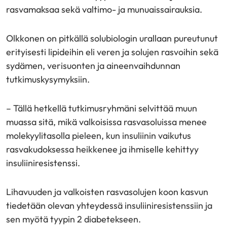
rasvamaksaa sekä valtimo- ja munuaissairauksia.
Olkkonen on pitkällä solubiologin urallaan pureutunut
erityisesti lipideihin eli veren ja solujen rasvoihin sekä
sydämen, verisuonten ja aineenvaihdunnan
tutkimuskysymyksiin.
– Tällä hetkellä tutkimusryhmäni selvittää muun
muassa sitä, mikä valkoisissa rasvasoluissa menee
molekyylitasolla pieleen, kun insuliinin vaikutus
rasvakudoksessa heikkenee ja ihmiselle kehittyy
insuliiniresistenssi.
Lihavuuden ja valkoisten rasvasolujen koon kasvun
tiedetään olevan yhteydessä insuliiniresistenssiin ja
sen myötä tyypin 2 diabetekseen.