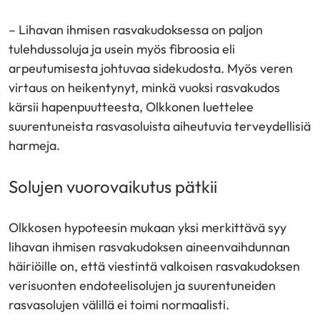
– Lihavan ihmisen rasvakudoksessa on paljon
tulehdussoluja ja usein myös fibroosia eli
arpeutumisesta johtuvaa sidekudosta. Myös veren
virtaus on heikentynyt, minkä vuoksi rasvakudos
kärsii hapenpuutteesta, Olkkonen luettelee
suurentuneista rasvasoluista aiheutuvia terveydellisiä
harmeja.
Solujen vuorovaikutus pätkii
Olkkosen hypoteesin mukaan yksi merkittävä syy
lihavan ihmisen rasvakudoksen aineenvaihdunnan
häiriöille on, että viestintä valkoisen rasvakudoksen
verisuonten endoteelisolujen ja suurentuneiden
rasvasolujen välillä ei toimi normaalisti.