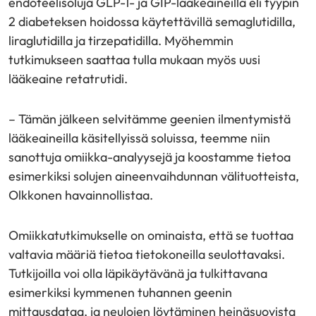
endoteelisoluja GLP-1- ja GIP-lääkeaineilla eli tyypin
2 diabeteksen hoidossa käytettävillä semaglutidilla,
liraglutidilla ja tirzepatidilla. Myöhemmin
tutkimukseen saattaa tulla mukaan myös uusi
lääkeaine retatrutidi.
– Tämän jälkeen selvitämme geenien ilmentymistä
lääkeaineilla käsitellyissä soluissa, teemme niin
sanottuja omiikka-analyysejä ja koostamme tietoa
esimerkiksi solujen aineenvaihdunnan välituotteista,
Olkkonen havainnollistaa.
Omiikkatutkimukselle on ominaista, että se tuottaa
valtavia määriä tietoa tietokoneilla seulottavaksi.
Tutkijoilla voi olla läpikäytävänä ja tulkittavana
esimerkiksi kymmenen tuhannen geenin
mittausdataa, ja neulojen löytäminen heinäsuovista