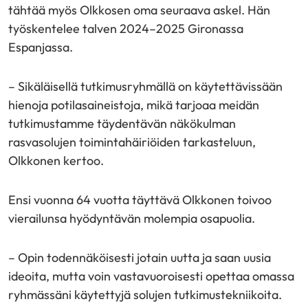
tähtää myös Olkkosen oma seuraava askel. Hän
työskentelee talven 2024–2025 Gironassa
Espanjassa.
– Sikäläisellä tutkimusryhmällä on käytettävissään
hienoja potilasaineistoja, mikä tarjoaa meidän
tutkimustamme täydentävän näkökulman
rasvasolujen toimintahäiriöiden tarkasteluun,
Olkkonen kertoo.
Ensi vuonna 64 vuotta täyttävä Olkkonen toivoo
vierailunsa hyödyntävän molempia osapuolia.
– Opin todennäköisesti jotain uutta ja saan uusia
ideoita, mutta voin vastavuoroisesti opettaa omassa
ryhmässäni käytettyjä solujen tutkimustekniikoita.