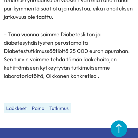
tutkimusryhmäänsä on vuosien varrella rahoittanut
parikymmentä säätiötä ja rahastoa, eikä rahoituksen
jatkuvuus ole taattu.
– Tänä vuonna saimme Diabetesliiton ja
diabetesyhdistysten perustamalta
Diabetestutkimussäätiöltä 25 000 euron apurahan.
Sen turvin voimme tehdä tämän lääkehoitojen
kehittämiseen kytkeytyvän tutkimuksemme
laboratoriotöitä, Olkkonen konkretisoi.
Lääkkeet
Paino
Tutkimus