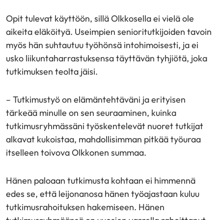
Opit tulevat käyttöön, sillä Olkkosella ei vielä ole
aikeita eläköityä. Useimpien senioritutkijoiden tavoin
myös hän suhtautuu työhönsä intohimoisesti, ja ei
usko liikuntaharrastuksensa täyttävän tyhjiötä, joka
tutkimuksen teolta jäisi.
– Tutkimustyö on elämäntehtäväni ja erityisen
tärkeää minulle on sen seuraaminen, kuinka
tutkimusryhmässäni työskentelevät nuoret tutkijat
alkavat kukoistaa, mahdollisimman pitkää työuraa
itselleen toivova Olkkonen summaa.
Hänen paloaan tutkimusta kohtaan ei himmennä
edes se, että leijonanosa hänen työajastaan kuluu
tutkimusrahoituksen hakemiseen. Hänen