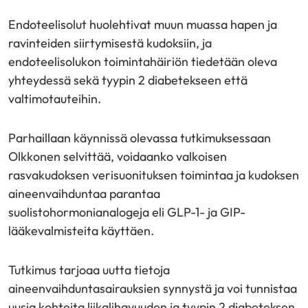
Endoteelisolut huolehtivat muun muassa hapen ja
ravinteiden siirtymisestä kudoksiin, ja
endoteelisolukon toimintahäiriön tiedetään oleva
yhteydessä sekä tyypin 2 diabetekseen että
valtimotauteihin.
Parhaillaan käynnissä olevassa tutkimuksessaan
Olkkonen selvittää, voidaanko valkoisen
rasvakudoksen verisuonituksen toimintaa ja kudoksen
aineenvaihduntaa parantaa
suolistohormonianalogeja eli GLP-1- ja GIP-
lääkevalmisteita käyttäen.
Tutkimus tarjoaa uutta tietoja
aineenvaihduntasairauksien synnystä ja voi tunnistaa
uusia kohteita liikalihavuuden ja tyypin 2 diabeteksen