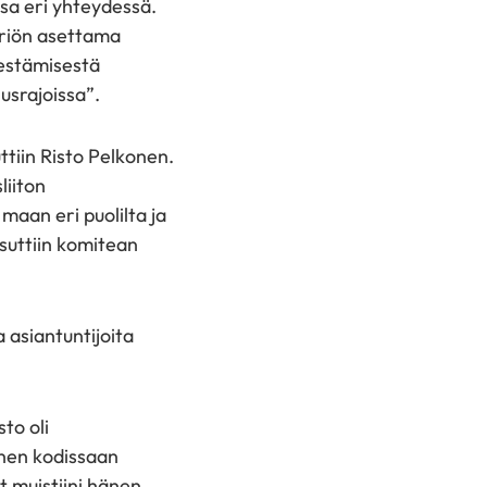
sa eri yhteydessä.
teriön asettama
jestämisestä
usrajoissa”.
ttiin Risto Pelkonen.
liiton
maan eri puolilta ja
tsuttiin komitean
a asiantuntijoita
sto oli
änen kodissaan
ät muistiini hänen