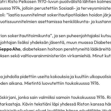
ri Risto Pelkosen 1970-luvun puolivälistä lähtien kolmes
ussa 1974, jolloin perustettiin Sosiaali- ja terveysminis
li: ”laatia suunnitelmat sokeritautipotilaiden hoidon jär
ivuotissuunnitelmien asettamissa henkilökunta- ja kustann
tion sokeritautitoimikunta”, ja sen puheenjohtajaksi kutsu
johtajan lisäksi yhdeksän jäsentä, muun muassa Diabetes
Seppo Aho
, diabeteksen hoitoon perehtyneitä lääkäreitä 
ituksen sekä valtiovarainministeriön virkamiehiä. Minut ku
a johdolla pidettiin useita kokouksia ja kuultiin ulkopuolisi
en aikana. Mietintö luovutettiin toukokuussa 1976.
töskirjani, jonka sain valmiiksi samoin toukokuussa 1976. Ri
tarkastaja. Kävin tekstiäni läpi yhdessä Riston kanssa h
nekirjoitusliuskani olivat levällään hänen pöydällään jäiv