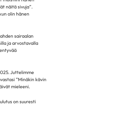
t näitä sivuja”.
kun olin hänen
lahden sairaalan
lla ja arvostavalla
yventyvää
2025. Juttelimme
 vastasi ”Minäkin kävin
äivät mieleeni.
ulutus on suuresti