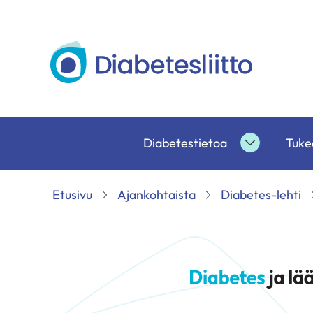
Siirry
sisältöön
Diabetesliitto
Diabetestietoa
Tukea
Diabetesti
alasivut
Etusivu
Ajankohtaista
Diabetes-lehti