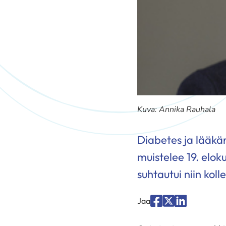
Kuva: Annika Rauhala
Diabetes ja lääkär
muistelee 19. eloku
suhtautui niin koll
Jaa
Jaa
Jaa
Jaa
palvelussa
palvelussa
palvelussa