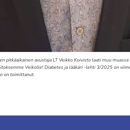
hden pitkäaikainen avustaja LT Veikko Koivisto laati muu muas
kiitoksemme Veikolle! Diabetes ja lääkäri -lehti 3/2025 on vii
 on toimittanut.