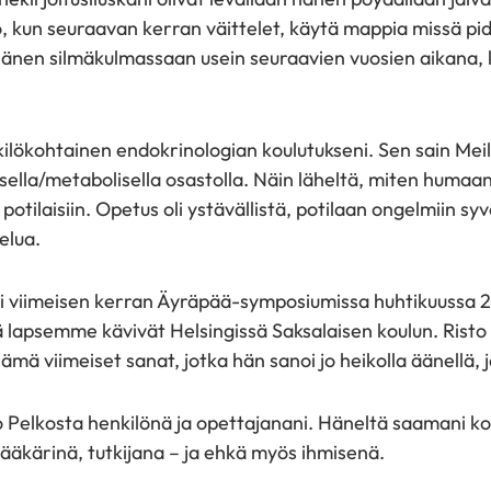
 kun seuraavan kerran väittelet, käytä mappia missä pidä
änen silmäkulmassaan usein seuraavien vuosien aikana, 
kilökohtainen endokrinologian koulutukseni. Sen sain Mei
sella/metabolisella osastolla. Näin läheltä, miten humaani
 potilaisiin. Opetus oli ystävällistä, potilaan ongelmiin s
elua.
ti viimeisen kerran Äyräpää-symposiumissa huhtikuussa 
ä lapsemme kävivät Helsingissä Saksalaisen koulun. Risto
ämä viimeiset sanat, jotka hän sanoi jo heikolla äänellä, j
o Pelkosta henkilönä ja opettajanani. Häneltä saamani ko
ääkärinä, tutkijana – ja ehkä myös ihmisenä.