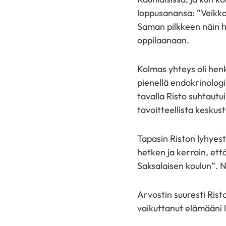
loppusanansa: ”Veikko,
Saman pilkkeen näin h
oppilaanaan.
Kolmas yhteys oli hen
pienellä endokrinologi
tavalla Risto suhtautui
tavoitteellista keskust
Tapasin Riston lyhyes
hetken ja kerroin, ett
Saksalaisen koulun”. N
Arvostin suuresti Rist
vaikuttanut elämääni l