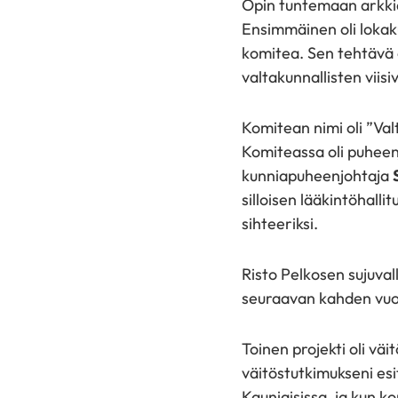
Opin tuntemaan arkkiat
"Facebook"
"X"
"LinkedIn"
Ensimmäinen oli lokaku
komitea. Sen tehtävä o
valtakunnallisten viis
Komitean nimi oli ”Val
Komiteassa oli puheen
kunniapuheenjohtaja
silloisen lääkintöhall
sihteeriksi.
Risto Pelkosen sujuvall
seuraavan kahden vuod
Toinen projekti oli väi
väitöstutkimukseni esi
Kauniaisissa, ja kun ko