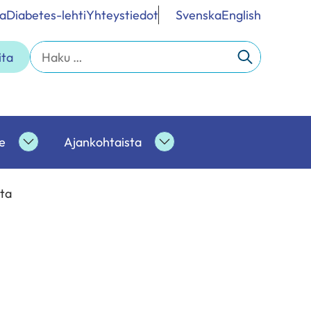
a
Diabetes-lehti
Yhteystiedot
Svenska
English
Haku:
ita
e
Ajankohtaista
Ammattilaisille
Ajankohtaista
alasivut
alasivut
sta