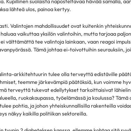
a. Kupillinen suolaista naposteltavaa häviää samalla, aa
jaksa lähteä ulos, painoa kertyy.
sti. Valintojen mahdollisuudet ovat kuitenkin yhteiskunn
haluaa vaikuttaa yksilön valintoihin, mutta tarjoaa palj
ei välttämättä tee valintoja lainkaan, vaan reagoi impulss
anpyörässä. Tämä johtaa ei-toivottuihin seurauksiin, joi
inta-arkkitehtuurin tulee olla terveyttä edistäville päätö
e ihmiset, teemme järkevämpiä päätöksiä, kun voimme hy
ämä terveyttä tukevat edellytykset tarkoittaisivat lähie
alueella, ruokakaupassa, työelämässä ja koulussa? Tämä 
 tulee pohtia, ja johon yhteiskunnallisilla rakenteilla void
ys näkyy kaikilla politiikan sektoreilla.
tyypin 2 diabeteksen kanssa, ellemme kohtaa sitä syväs