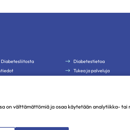
 Diabetesliitosta
Diabetestietoa
tiedot
Tukea ja palveluja
te
Jäsenille
uutiskirjeemme
Ammattilaisille
Ajankohtaista
sa on välttämättömiä ja osaa käytetään analytiikka- tai m
Yritysyhteistyö ja kumppan