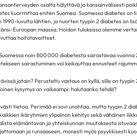
nsanterveyden osalta hälyttävä ja kansainvälisesti poikk
etes kuormittaa eniten Suomea. Suomessa diabetes on l
 1990-luvulta lähtien, ja nuorten tyypin 2 diabetes on 
änsi-Euroopan maassa. Hoidon tuloksissa olemme vertail
vuttaa hoitotavoitteet.
n Suomessa noin 800 000 diabetesta sairastavaa vuonna
etekseen sairastuminen voi keikauttaa ennusteet rajummi
ävissä jotain? Perusteltu vastaus on kyllä, sille on tyypin
 Toinen kysymys on vaikeampi: halutaanko tehdä?
ttävästi tietoa. Perimää ei sovi unohtaa, mutta tyypin 2 di
ä kaikkien ikäryhmien ylipainon kehitys sekä vähäinen li
alista elämäntavan ja yhteiskunnan muutoksesta istuvaan
rajattomaan ja runsaaseen, monesti myös psyykkisesti ku