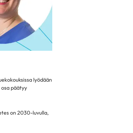
luekokouksissa lyödään
a osa päätyy
etes on 2030-luvulla,