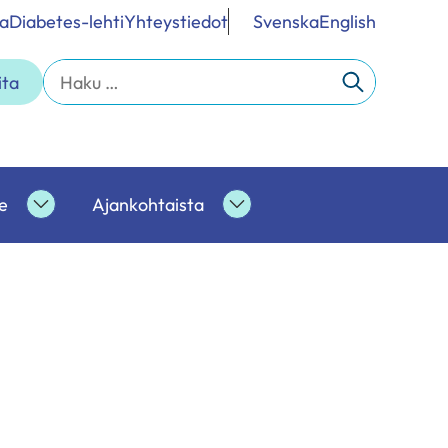
a
Diabetes-lehti
Yhteystiedot
Svenska
English
Haku:
ita
e
Ajankohtaista
Ammattilaisille
Ajankohtaista
alasivut
alasivut