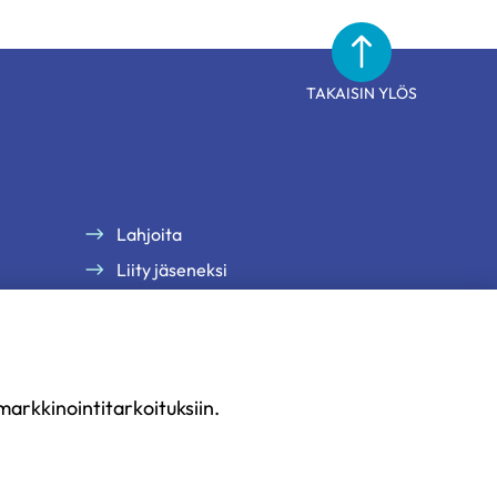
TAKAISIN YLÖS
Lahjoita
Liity jäseneksi
arkkinointitarkoituksiin.
uus