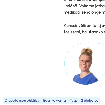
ilmiönä. Voimme jatka
medikaalisena ongelm
Kansainvälisen tutkij
tosissani, halutaanko 
Diabeteksen ehkäisy
Edunvalvonta
Tyypin 2 diabetes