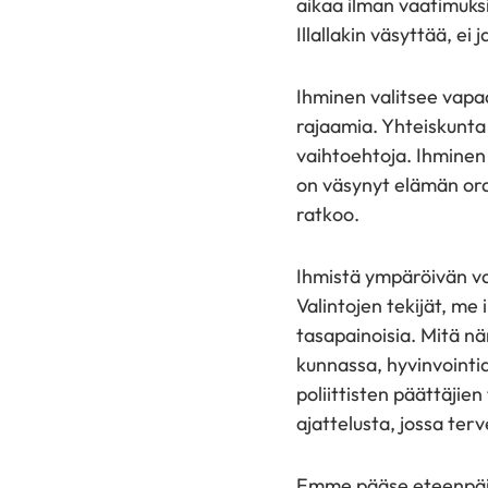
aikaa ilman vaatimuksi
Illallakin väsyttää, ei 
Ihminen valitsee vapaa
rajaamia. Yhteiskunta 
vaihtoehtoja. Ihminen 
on väsynyt elämän orav
ratkoo.
Ihmistä ympäröivän val
Valintojen tekijät, m
tasapainoisia. Mitä n
kunnassa, hyvinvointi
poliittisten päättäjien
ajattelusta, jossa terve
Emme pääse eteenpäin 