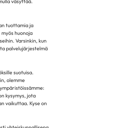
mulla väsyttää.
an tuottamia ja
on myös huonoja
eihin. Varsinkin, kun
ta palvelujärjestelmä
ksille suotuisa.
vin, olemme
linympäristöissämme:
on kysymys, jota
aan vaikuttaa. Kyse on
ti yhteiskunnallisena