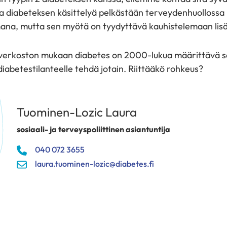
a diabeteksen käsittelyä pelkästään terveydenhuollossa
ana, mutta sen myötä on tyydyttävä kauhistelemaan lisä
averkoston mukaan diabetes on 2000-lukua määrittävä s
diabetestilanteelle tehdä jotain. Riittääkö rohkeus?
Tuominen-Lozic Laura
sosiaali- ja terveyspoliittinen asiantuntija
040 072 3655
laura.tuominen-lozic@diabetes.fi