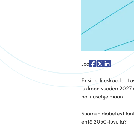
Jaa
Jaa
Jaa
Jaa
palvelussa
palvelussa
palvelussa
Ensi hallituskauden t
"Facebook"
"X"
"LinkedIn"
lukkoon vuoden 2027 ed
hallitusohjelmaan.
Suomen diabetestilante
entä 2050-luvulla?