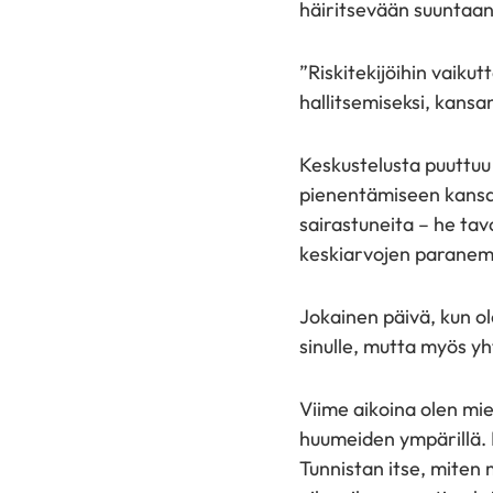
häiritsevään suuntaan
”Riskitekijöihin vaik
hallitsemiseksi, kans
Keskustelusta puuttuu 
pienentämiseen kansa
sairastuneita – he tav
keskiarvojen paranem
Jokainen päivä, kun ol
sinulle, mutta myös yh
Viime aikoina olen mie
huumeiden ympärillä. N
Tunnistan itse, miten m