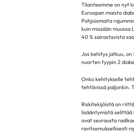
Tilanteemme on nyt ka
Euroopan maista diab
Pohjoismaita rajummin
kuin missään muussa L
40 % sairastavista saa
Jos kehitys jatkuu, o
nuorten tyypin 2 diab
Onko kehitykselle teht
tehtävissä paljonkin.
Riskitekijöistä on rii
lisääntymistä selittä
ovat seurausta radika
ravitsemuksellisesti 