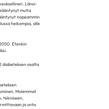
euksellinen. Länsi-
isääntynyt muita
lisääntynyt nopeammin
ussa heikompia, alle
 2050. Etenkin
ksi.
 2 diabeteksen osalta
abeteksen
ikkuminen. Molemmat
, tekniseen,
ormittavaan ja unta