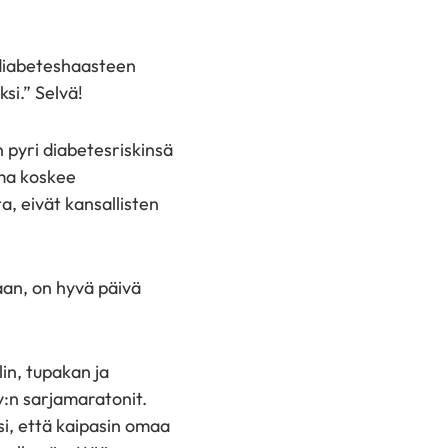
 diabeteshaasteen
si.” Selvä!
n pyri diabetesriskinsä
ma koskee
a, eivät kansallisten
kaan, on hyvä päivä
lin, tupakan ja
v:n sarjamaratonit.
ksi, että kaipasin omaa