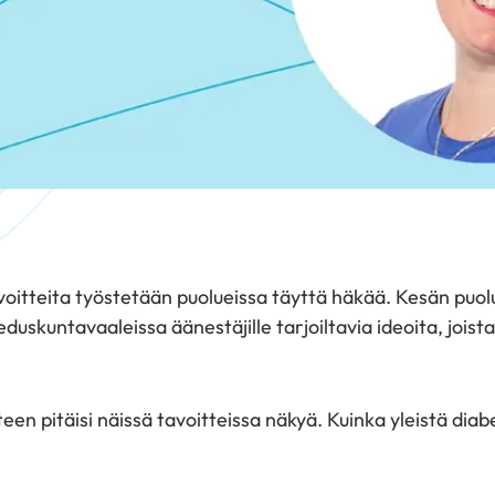
avoitteita työstetään puolueissa täyttä häkää. Kesän puo
uskuntavaaleissa äänestäjille tarjoiltavia ideoita, joist
en pitäisi näissä tavoitteissa näkyä. Kuinka yleistä diab