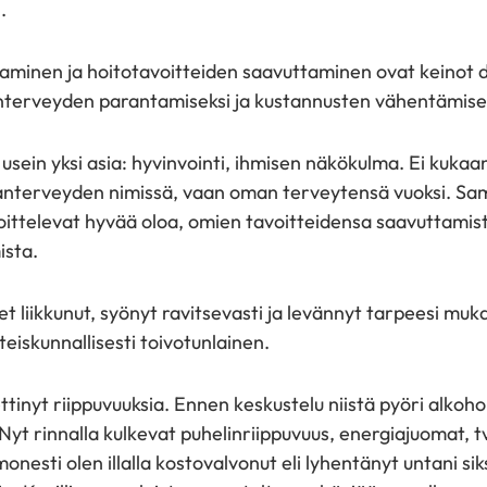
.
uttaminen ja hoitotavoitteiden saavuttaminen ovat keinot
anterveyden parantamiseksi ja kustannusten vähentämisek
usein yksi asia: hyvinvointi, ihmisen näkökulma. Ei kukaa
nterveyden nimissä, vaan oman terveytensä vuoksi. Sa
oittelevat hyvää oloa, omien tavoitteidensa saavuttamist
ista.
et liikkunut, syönyt ravitsevasti ja levännyt tarpeesi mu
teiskunnallisesti toivotunlainen.
ttinyt riippuvuuksia. Ennen keskustelu niistä pyöri alkoho
yt rinnalla kulkevat puhelinriippuvuus, energiajuomat, t
onesti olen illalla kostovalvonut eli lyhentänyt untani si