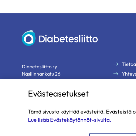
Diabetesliitto
Tietoa
Diabetesliitto ry
Näsilinnankatu 26
Yhteys
33200 Tampere
Palau
Evästeasetukset
Tilaa 
p. 03 2860 111 (ma-pe klo 9-13)
diabetesliitto@diabetes.fi
Tämä sivusto käyttää evästeitä. Evästeistä o
Lue lisää Evästekäytännöt-sivulta.
Diabetesliitto
Diabetesliitto
Diabetesliitto
Diabetesliitto
Diabetesliitto