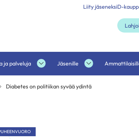
Liity jäseneksi
D-kaupp
Lahjo
 ja palveluja
Jäsenille
Ammattilaisill
etoa
Tukea
Jäsenille
ja
alasivut
palveluja
Diabetes on politiikan syvää ydintä
alasivut
PUHEENVUORO