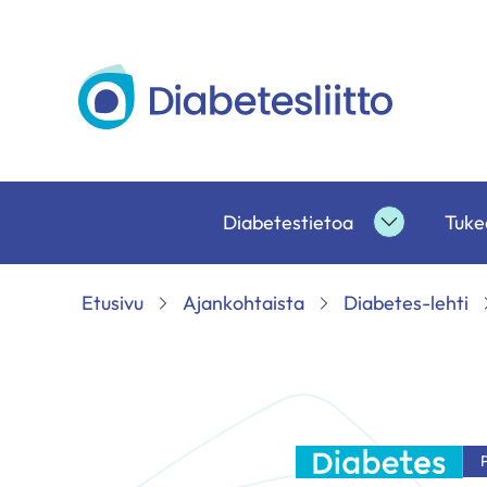
Siirry
sisältöön
Diabetesliitto
Diabetestietoa
Tukea
Diabetesti
alasivut
Etusivu
Ajankohtaista
Diabetes-lehti