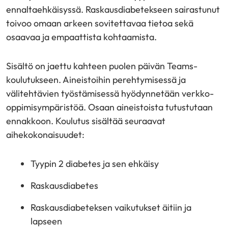
ennaltaehkäisyssä. Raskausdiabetekseen sairastunut
toivoo omaan arkeen sovitettavaa tietoa sekä
osaavaa ja empaattista kohtaamista.
Sisältö on jaettu kahteen puolen päivän Teams-
koulutukseen. Aineistoihin perehtymisessä ja
välitehtävien työstämisessä hyödynnetään verkko-
oppimisympäristöä. Osaan aineistoista tutustutaan
ennakkoon. Koulutus sisältää seuraavat
aihekokonaisuudet:
Tyypin 2 diabetes ja sen ehkäisy
Raskausdiabetes
Raskausdiabeteksen vaikutukset äitiin ja
lapseen