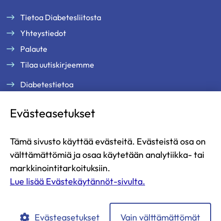
Tietoa Diabetesliitosta
Yhteystiedot
Palaute
Tilaa uutiskirjeemme
Diabetestietoa
Tukea ja palveluja
Evästeasetukset
Jäsenille
Ammattilaisille
Tämä sivusto käyttää evästeitä. Evästeistä osa on
Ajankohtaista
välttämättömiä ja osaa käytetään analytiikka- tai
Yritysyhteistyö ja kumppanuus
markkinointitarkoituksiin.
Lue lisää Evästekäytännöt-sivulta.
Lahjoita
Liity jäseneksi
Evästeasetukset
Vain välttämättömät